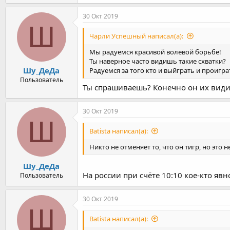
30 Окт 2019
Ш
Чарли Успешный написал(а):
Мы радуемся красивой волевой борьбе!
Ты наверное часто видишь такие схватки?
Шу_ДеДа
Радуемся за того кто и выйграть и проигр
Пользователь
Ты спрашиваешь? Конечно он их видит
30 Окт 2019
Ш
Batista написал(а):
Никто не отменяет то, что он тигр, но это 
Шу_ДеДа
На россии при счёте 10:10 кое-кто явн
Пользователь
30 Окт 2019
Ш
Batista написал(а):