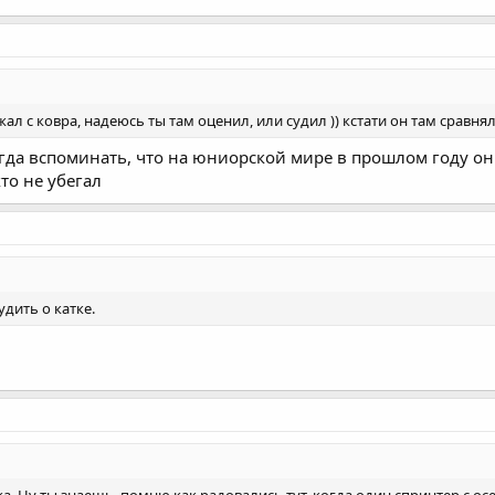
жал с ковра, надеюсь ты там оценил, или судил )) кстати он там сравнял
огда вспоминать, что на юниорской мире в прошлом году он
то не убегал
удить о катке.
а. Ну ты знаешь, помню как радовались тут, когда один спринтер с ос