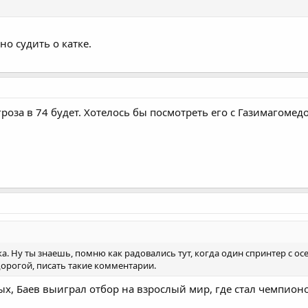
но судить о катке.
роза в 74 будет. Хотелось бы посмотреть его с Газимагоме
а. Ну ты знаешь, помню как радовались тут, когда один спринтер с ос
дорогой, писать такие комментарии.
рых, Баев выиграл отбор на взрослый мир, где стал чемпион