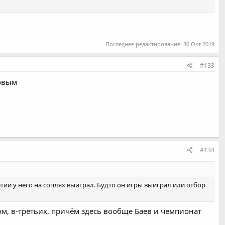
Последнее редактирование:
30 Окт 2019
#133
довым
#134
етии у него на соплях выиграл. Будто он игры выиграл или отбор
ом, в-третьих, причём здесь вообще Баев и чемпионат