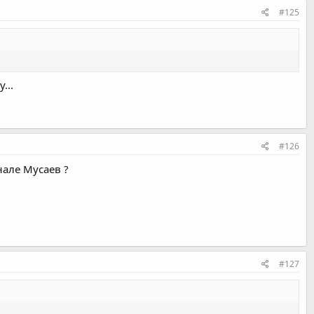
#125
...
#126
нале Мусаев ?
#127