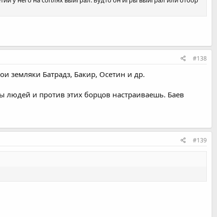
#138
вои земляки Батрадз, Бакир, Осетин и др.
 ты людей и против этих борцов настраиваешь. Баев
#139