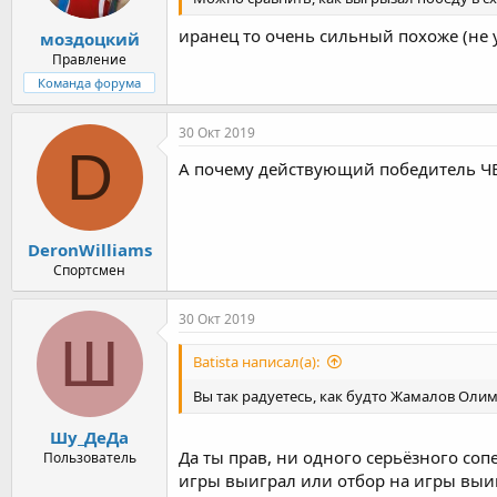
иранец то очень сильный похоже (не 
моздоцкий
Правление
Команда форума
30 Окт 2019
D
А почему действующий победитель ЧЕ 
DeronWilliams
Спортсмен
30 Окт 2019
Ш
Batista написал(а):
Вы так радуетесь, как будто Жамалов Олим
Шу_ДеДа
Да ты прав, ни одного серьёзного соп
Пользователь
игры выиграл или отбор на игры выиг