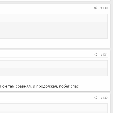
#130
#131
и он там сравнял, и продолжал, побег спас.
#132