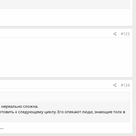
#123
#124
а нереально сложна.
о готовить к следующему циклу. Его опекают люди, знающие толк в
..