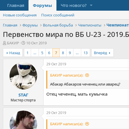
Главная
Форумы
Что нового?
Новые сообщения
Поиск сообщений
Главная
Форумы
Вольная борьба
Чемпионаты
Чемпионат
Первенство мира по ВБ U-23 - 2019.
А
Д
БАКИР
10 Окт 2019
в
а
Назад
1
…
5
6
7
8
9
…
13
Вперёд
т
т
о
а
р
н
29 Окт 2019
т
а
е
ч
БАКИР написал(а):
м
а
ы
л
Абакар Абакаров чеченец или аварец?
а
Отец чеченец, мать кумычка
STAГ
Мастер спорта
29 Окт 2019
БАКИР написал(а):