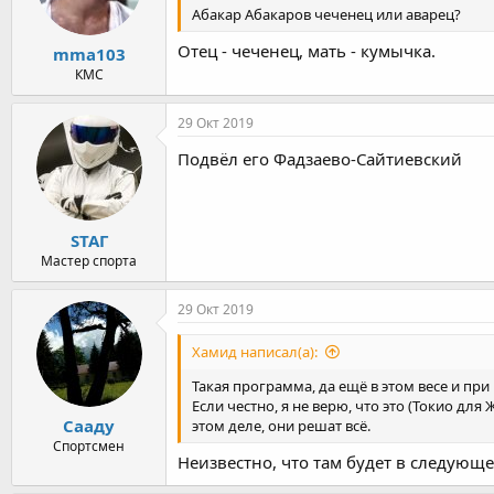
Абакар Абакаров чеченец или аварец?
Отец - чеченец, мать - кумычка.
mma103
КМС
29 Окт 2019
Подвёл его Фадзаево-Сайтиевский
STAГ
Мастер спорта
29 Окт 2019
Хамид написал(а):
Такая программа, да ещё в этом весе и пр
Если честно, я не верю, что это (Токио дл
Сааду
этом деле, они решат всё.
Спортсмен
Неизвестно, что там будет в следующем 