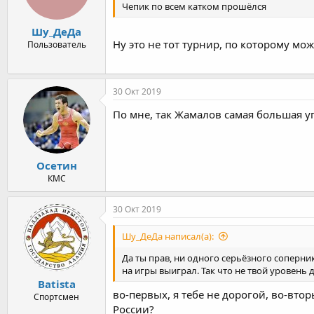
Чепик по всем катком прошёлся
Шу_ДеДа
Ну это не тот турнир, по которому мож
Пользователь
30 Окт 2019
По мне, так Жамалов самая большая уг
Осетин
КМС
30 Окт 2019
Шу_ДеДа написал(а):
Да ты прав, ни одного серьёзного соперник
на игры выиграл. Так что не твой уровень 
Batista
во-первых, я тебе не дорогой, во-вто
Спортсмен
России?