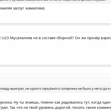
умаляя заслуг жамалова)
U23 Мусалалиев не в составе сборной? Он же призёр взросл
пиаду выиграл, ни одного серьёзного соперника не было у него) да и
ерника. Ну ты знаешь, помню как радовались тут, когда один
рал. Так что не твой уровень дорогой, писать такие комме