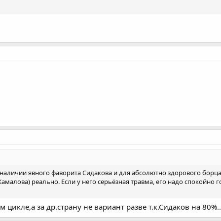
и наличии явного фаворита Сидакова и для абсолютно здорового борц
я Жамалова) реально. Если у него серьёзная травма, его надо спокойн
цикле,а за др.страну не вариант разве т.к.Сидаков на 80%...