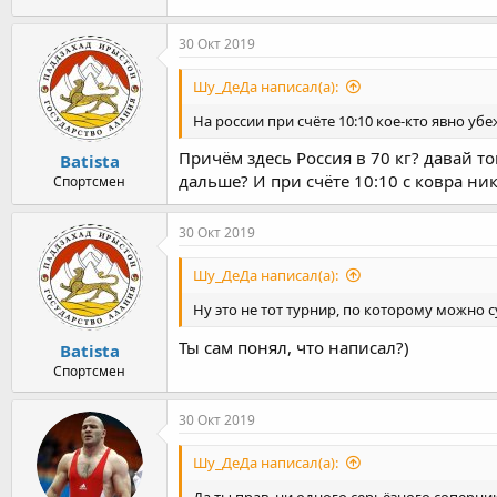
30 Окт 2019
Шу_ДеДа написал(а):
На россии при счёте 10:10 кое-кто явно убе
Причём здесь Россия в 70 кг? давай т
Batista
дальше? И при счёте 10:10 с ковра ник
Спортсмен
30 Окт 2019
Шу_ДеДа написал(а):
Ну это не тот турнир, по которому можно с
Ты сам понял, что написал?)
Batista
Спортсмен
30 Окт 2019
Шу_ДеДа написал(а):
Да ты прав, ни одного серьёзного соперник