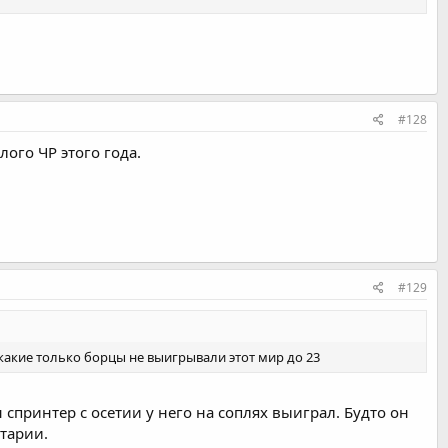
#128
ого ЧР этого года.
#129
 какие только борцы не выигрывали этот мир до 23
 спринтер с осетии у него на соплях выиграл. Будто он
нтарии.