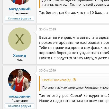
на игры выиграл. Так что не твой уровень 
моздоцкий
Так бегал , так бегал, что на 10 баллов
Правление
Команда форума
30 Окт 2019
Х
Batista, ты неправ, что затеял это зде
прокоментировать не настраивая прот
Тебе не нравится просто сам факт, чт
хороший борец и не нуждается в твоей
Хамид
Никто не радуется этому миру, я даже 
КМС
30 Окт 2019
Осетин написал(а):
По мне, так Жамалов самая большая угроза
Там много угроз. Самый конкурентный 
моздоцкий
Нашим надо готовиться ко всем сопе
Правление
Команда форума