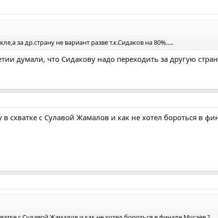
,а за др.страну не вариант разве т.к.Сидаков на 80%.....
тии думали, что Сидакову надо переходить за другую страну
в схватке с Сулавой Жамалов и как не хотел бороться в фи
ватке с Сулавой Жамалов и как не хотел бороться в финале Мусаев ?