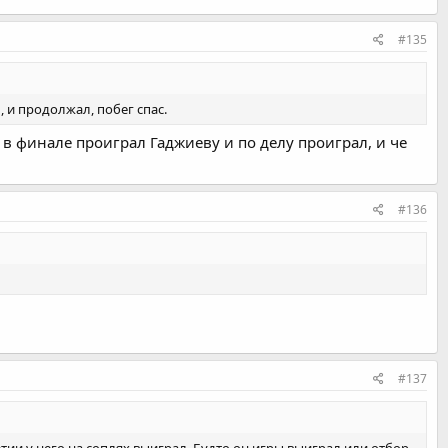
#135
, и продолжал, побег спас.
 в финале проиграл Гаджиеву и по делу проиграл, и че
#136
#137
етии у него на соплях выиграл. Будто он игры выиграл или отбор