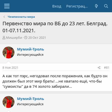
Вход
Регистрация
Чемпионаты мира
Первенство мира по ВБ до 23 лет. Белград.
01-07.11.2021.
А
Д
Миширби
20 Окт 2021
в
а
т
т
Мумий-Троль
о
а
Интересующийся
р
н
т
а
е
ч
8 Ноя 2021
#81
м
а
ы
л
А как тот пэрс, негодовал после поражения, как будто он
а
должен был этот мир брать! ...не хватало ещё, что-бы
"сумоисты" да в 74 золото забирали...
Мумий-Троль
Интересующийся