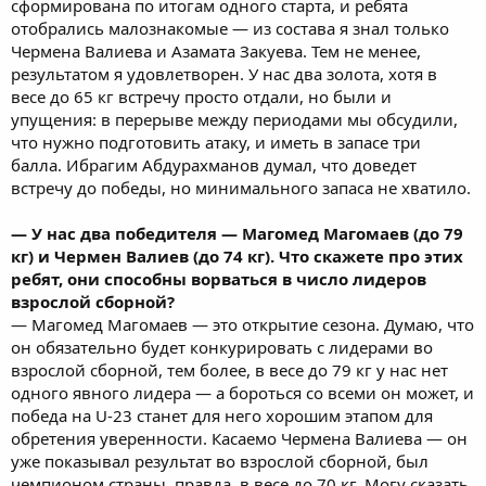
сформирована по итогам одного старта, и ребята
отобрались малознакомые — из состава я знал только
Чермена Валиева и Азамата Закуева. Тем не менее,
результатом я удовлетворен. У нас два золота, хотя в
весе до 65 кг встречу просто отдали, но были и
упущения: в перерыве между периодами мы обсудили,
что нужно подготовить атаку, и иметь в запасе три
балла. Ибрагим Абдурахманов думал, что доведет
встречу до победы, но минимального запаса не хватило.
— У нас два победителя — Магомед Магомаев (до 79
кг) и Чермен Валиев (до 74 кг). Что скажете про этих
ребят, они способны ворваться в число лидеров
взрослой сборной?
— Магомед Магомаев — это открытие сезона. Думаю, что
он обязательно будет конкурировать с лидерами во
взрослой сборной, тем более, в весе до 79 кг у нас нет
одного явного лидера — а бороться со всеми он может, и
победа на U-23 станет для него хорошим этапом для
обретения уверенности. Касаемо Чермена Валиева — он
уже показывал результат во взрослой сборной, был
чемпионом страны, правда, в весе до 70 кг. Могу сказать,