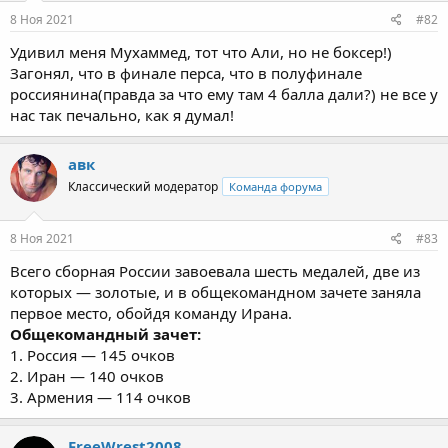
8 Ноя 2021
#82
Удивил меня Мухаммед, тот что Али, но не боксер!)
Загонял, что в финале перса, что в полуфинале
россиянина(правда за что ему там 4 балла дали?) не все у
нас так печально, как я думал!
авк
Классический модератор
Команда форума
8 Ноя 2021
#83
Всего сборная России завоевала шесть медалей, две из
которых — золотые, и в общекомандном зачете заняла
первое место, обойдя команду Ирана.
Общекомандный зачет:
1. Россия — 145 очков
2. Иран — 140 очков
3. Армения — 114 очков
FreeWrest2008