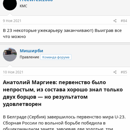
КМС
9 Ноя 2021
#84
В 23 некоторые ужекарьеру заканчивают) Выиграв все
что можно
Миширби
Правление
Команда форума
10 Ноя 2021
#85
Анатолий Маргиев: первенство было
непростым, из состава хорошо знал только
двух борцов — но результатом
удовлетворен
В Белграде (Сербия) завершилось первенство мира U-23.
Сборная России по вольной борьбе победила в
общекомандном зачете, завоевав две золотые, три