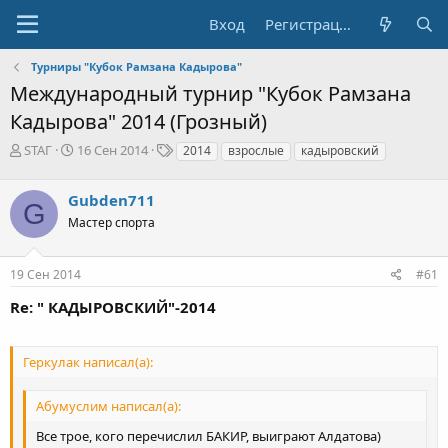
Вход
Регистрация
Турниры "Кубок Рамзана Кадырова"
Международный турнир "Кубок Рамзана
Кадырова" 2014 (Грозный)
А
Д
Т
STAГ
16 Сен 2014
2014
взрослые
кадыровский
в
а
е
т
т
г
Gubden711
о
а
и
G
р
н
Мастер спорта
т
а
е
ч
19 Сен 2014
#61
м
а
ы
л
Re: " КАДЫРОВСКИЙ"-2014
а
Геркулак написал(а):
Абумуслим написал(а):
Все трое, кого перечислил БАКИР, выиграют Алдатова)