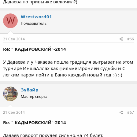
Дадаева по привычке включил?)
Wrestword01
W
Пользователь
21 Сен 2014
#66
Re: " КАДЫРОВСКИЙ"-2014
У Дадаева и у Чакаева пошла традиция выгрыват на этом
турнире ИншаАллах как фильме Иронией судьбы и С
легким паром пойти в Баню каждый новый год :-) :-)
Зубайр
Мастер спорта
21 Сен 2014
#67
Re: " КАДЫРОВСКИЙ"-2014
Дадаев говорят похудел сильно,на 74 будет.