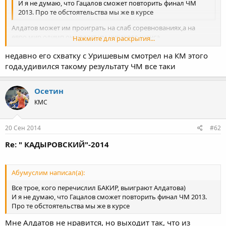
И я не думаю, что Гацалов сможет повторить финал ЧМ
2013. Про те обстоятельства мы же в курсе
Алдатов может им проиграть на слаб соревнованиях,а на
евро,мир,олимп он недаст им никакого шанса
Нажмите для раскрытия...
выиграть.Пример,Киевский турнир он проиграл Венгру на
недавно его схватку с Уришевым смотрел на КМ этого
мире он его даже непрочувствовал,хотя я думаю он уже будет
Нажмите для раскрытия...
идти вниз
года,удивился такому результату ЧМ все таки
Осетин
КМС
20 Сен 2014
#62
Re: " КАДЫРОВСКИЙ"-2014
Абумуслим написал(а):
Все трое, кого перечислил БАКИР, выиграют Алдатова)
И я не думаю, что Гацалов сможет повторить финал ЧМ 2013.
Про те обстоятельства мы же в курсе
Мне Алдатов не нравится, но выходит так, что из