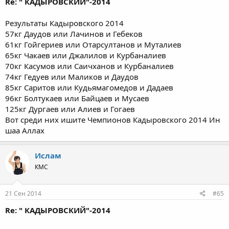
Re: " КАДЫРОВСКИЙ"-2014
Результаты Кадыровского 2014
57кг Даудов или Лачинов и Гебеков
61кг Гойгериев или Отарсултанов и Муталиев
65кг Чакаев или Джалилов и Курбаналиев
70кг Касумов или Саичханов и Курбаналиев
74кг Гедуев или Маликов и Даудов
85кг Саритов или Кудьямагомедов и Дадаев
96кг Болтукаев или Байцаев и Мусаев
125кг Дургаев или Алиев и Гогаев
Вот среди них ишите Чемпионов Кадыровского 2014 Ин
шаа Аллах
Ислам
КМС
21 Сен 2014
#65
Re: " КАДЫРОВСКИЙ"-2014