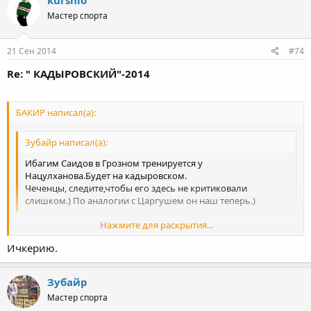
Мастер спорта
21 Сен 2014
#74
Re: " КАДЫРОВСКИЙ"-2014
БАКИР написал(а):
Зубайр написал(а):
Ибагим Саидов в Грозном тренируется у
Нацулханова.Будет на кадыровском.
Чеченцы, следите,чтобы его здесь не критиковали
слишком.) По аналогии с Царгушем он наш теперь.)
Нажмите для раскрытия...
А представляет Беларусь или Россию?
Ичкерию.
Нажмите для раскрытия...
Зубайр
Мастер спорта