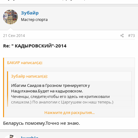
Зубайр
Мастер спорта
21 Сен 2014
#73
Re: " КАДЫРОВСКИЙ"-2014
БАКИР написал(а):
Зубайр написал(а):
Ибагим Саидов в Грозном тренируется у
Нацулханова.Будет на кадыровском.
Чеченцы, следите,чтобы его здесь не критиковали
слишком.) По аналогии с Царгушем он наш теперь.)
Нажмите для раскрытия...
А представляет Беларусь или Россию?
Беларусь помоему.Точно не знаю.
Нажмите для раскрытия...
kurshlo