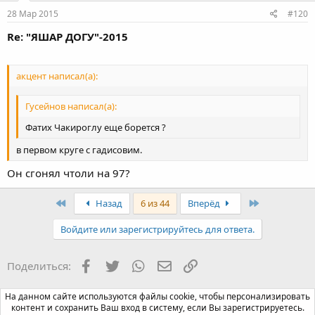
28 Мар 2015
#120
Re: "ЯШАР ДОГУ"-2015
акцент написал(а):
Гусейнов написал(а):
Фатих Чакироглу еще борется ?
в первом круге с гадисовим.
Он сгонял чтоли на 97?
First
Last
Назад
6 из 44
Вперёд
Войдите или зарегистрируйтесь для ответа.
Facebook
Twitter
WhatsApp
Электронная почта
Ссылка
Поделиться:
На данном сайте используются файлы cookie, чтобы персонализировать
Турниры Яшар Догу
контент и сохранить Ваш вход в систему, если Вы зарегистрируетесь.