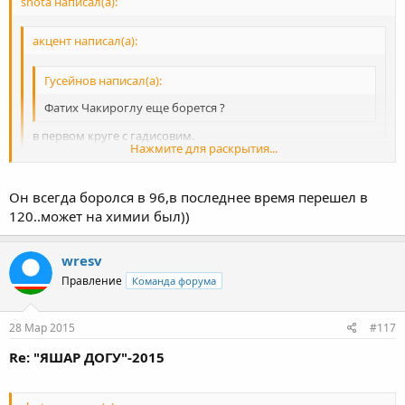
shota написал(а):
акцент написал(а):
Гусейнов написал(а):
Фатих Чакироглу еще борется ?
в первом круге с гадисовим.
Нажмите для раскрытия...
ничего себе согнал! :sh_ok: лет 10 уже, как в 120 боролся и на
страрости лет вес уменшился что ли?
Нажмите для раскрытия...
Он всегда боролся в 96,в последнее время перешел в
120..может на химии был))
Нажмите для раскрытия...
wresv
Правление
Команда форума
28 Мар 2015
#117
Re: "ЯШАР ДОГУ"-2015