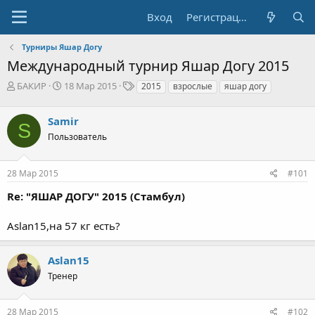
Вход
Регистрация
Турниры Яшар Догу
Международный турнир Яшар Догу 2015
А
Д
Т
БАКИР
18 Мар 2015
2015
взрослые
яшар догу
в
а
е
т
т
г
Samir
о
а
и
S
р
н
Пользователь
т
а
е
ч
28 Мар 2015
#101
м
а
ы
л
Re: "ЯШАР ДОГУ" 2015 (Стамбул)
а
Aslan15,на 57 кг есть?
Aslan15
Тренер
28 Мар 2015
#102