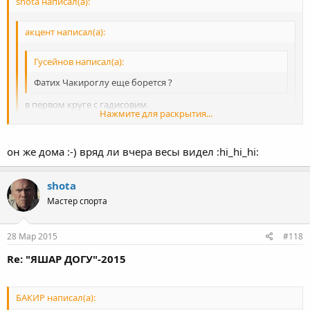
shota написал(а):
акцент написал(а):
Гусейнов написал(а):
Фатих Чакироглу еще борется ?
в первом круге с гадисовим.
Нажмите для раскрытия...
ничего себе согнал! :sh_ok: лет 10 уже, как в 120 боролся и на
страрости лет вес уменшился что ли?
Нажмите для раскрытия...
он же дома :-) вряд ли вчера весы видел :hi_hi_hi:
Нажмите для раскрытия...
shota
Мастер спорта
28 Мар 2015
#118
Re: "ЯШАР ДОГУ"-2015
БАКИР написал(а):