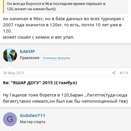
Он всегда боролся в 96,в последнее время перешел в
120..может на химии был))
он начинал в 96кг, но в базе данных во всех турнирах с
2007 года значится в 120кг. то есть, почти 10 лет уже в
120.
может сошёл с химии и вес упал.
БАКИР
Правление
Команда форума
28 Мар 2015
#119
Re: "ЯШАР ДОГУ" 2015 (Стамбул)
Ну Гацалов тоже борется в 120,Баран ..Лигетти(туда-сюда
бегает),таких немало,он был как бы неполноценный тяж)
Gubden711
G
Мастер спорта