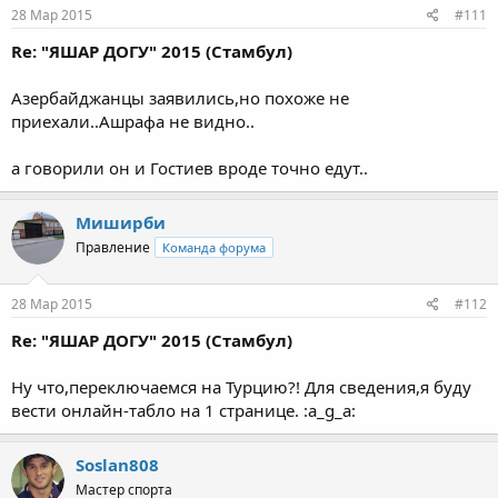
28 Мар 2015
#111
Re: "ЯШАР ДОГУ" 2015 (Стамбул)
Азербайджанцы заявились,но похоже не
приехали..Ашрафа не видно..
а говорили он и Гостиев вроде точно едут..
Миширби
Правление
Команда форума
28 Мар 2015
#112
Re: "ЯШАР ДОГУ" 2015 (Стамбул)
Ну что,переключаемся на Турцию?! Для сведения,я буду
вести онлайн-табло на 1 странице. :a_g_a:
Soslan808
Мастер спорта