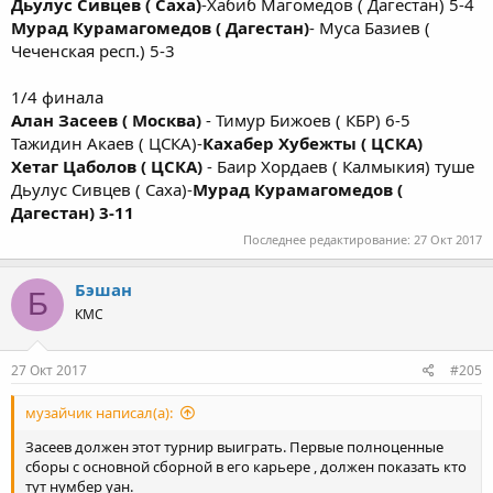
Дьулус Сивцев ( Саха)
-Хабиб Магомедов ( Дагестан) 5-4
Мурад Курамагомедов ( Дагестан)
- Муса Базиев (
Чеченская респ.) 5-3
1/4 финала
Алан Засеев ( Москва)
- Тимур Бижоев ( КБР) 6-5
Тажидин Акаев ( ЦСКА)-
Кахабер Хубежты ( ЦСКА)
Хетаг Цаболов ( ЦСКА)
- Баир Хордаев ( Калмыкия) туше
Дьулус Сивцев ( Саха)-
Мурад Курамагомедов (
Дагестан) 3-11
Последнее редактирование:
27 Окт 2017
Бэшан
Б
КМС
27 Окт 2017
#205
музайчик написал(а):
Засеев должен этот турнир выиграть. Первые полноценные
сборы с основной сборной в его карьере , должен показать кто
тут нумбер уан.