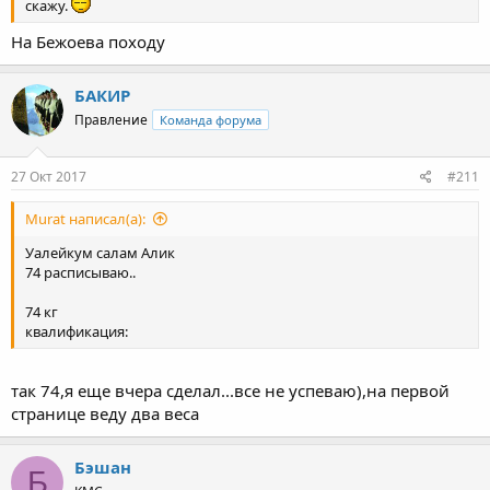
скажу.
На Бежоева походу
БАКИР
Правление
Команда форума
27 Окт 2017
#211
Murat написал(а):
Уалейкум салам Алик
74 расписываю..
74 кг
квалификация:
так 74,я еще вчера сделал...все не успеваю),на первой
странице веду два веса
Бэшан
Б