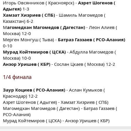
Игорь Овсянников ( Красноярск) -
Азрет Шогенов (
Адыгея)
1-3
Хамзат Хизриев ( СПБ)
- Шамиль Магомедов (
Казахстан) 6-2
М
агомедхан Магомедов ( Дагестан)
- Леон Алиев (
Москва) 12-0
Мерген Монгуш ( Тыва) -
Батраз Газзаев ( РСО-Алания)
0-10
Мурад Койтемиров ( ЦСКА)
- Абдулла Магомедов (
Москва) 10-0
Анзор Уришев ( КБР)
- Сослан Цкаев ( Москва) 12-2
1/4 финала
Заур Коциев ( РСО-Алания)
- Аслан Кумыков (
Краснодар) 12-2
Азрет Шогенов ( Адыгея) - Хамзат Хизриев ( СПБ)
Магомедхан Магомедов ( Дагестан) - Батраз Газзаев (
РСО-Алания)
Мурад Койтемиров ( ЦСКА) - Анзор Уришев ( КБР)