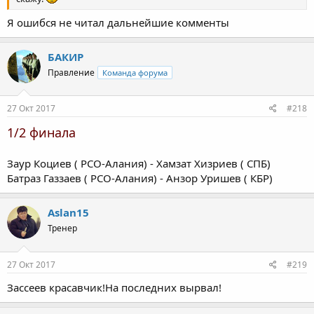
Я ошибся не читал дальнейшие комменты
БАКИР
Правление
Команда форума
27 Окт 2017
#218
1/2 финала
Заур Коциев ( РСО-Алания) - Хамзат Хизриев ( СПБ)
Батраз Газзаев ( РСО-Алания) - Анзор Уришев ( КБР)
Aslan15
Тренер
27 Окт 2017
#219
Зассеев красавчик!На последних вырвал!