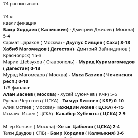
74 расписываю..
74 кг
квалификация:
Баир Хордаев ( Калмыкия)
- Дмитрий Джиоев ( Москва)
5-4
Сармат Царахов ( Москва) -
Дьулус Сивцев ( Саха) 8-13
Хабиб Магомедов ( Дагестан)
- Дмитрий Зайнидинов (
Красноярск) 15-3
Марик Шебзухов ( Ставрополь) -
Мурад Курамагомедов
( Дагестан) 0-13
Мурад Магомедов ( Москва)
- Муса Базиев ( Чеченская
респ.) 0-10
1/8 финала:
Алан Засеев ( Москва)
- Хусей Суюнчев ( КЧР) 5-5
Руслан Черткоев ( ЦСКА) -
Тимур Бижоев ( КБР) 0-10
Алик Остаев ( Москва)-
Тажидин Акаев ( ЦСКА) 4-15
Исмаил Исаев ( ЦСКА)-
Кахабер Хубежты ( ЦСКА) 2-9
Мгер Кочоян ( Москва) -
Хетаг Цаболов ( ЦСКА) 2-4
Тажи Даудов ( СПБ) -
Баир Хордаев ( Калмыкия) 3-6