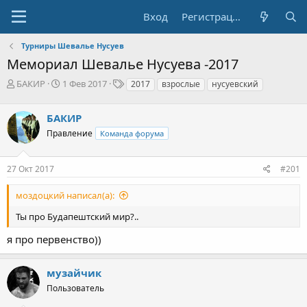
Вход
Регистрация
Турниры Шевалье Нусуев
Мемориал Шевалье Нусуева -2017
А
Д
Т
БАКИР
1 Фев 2017
2017
взрослые
нусуевский
в
а
е
т
т
г
БАКИР
о
а
и
р
н
Правление
Команда форума
т
а
е
ч
27 Окт 2017
#201
м
а
ы
л
а
моздоцкий написал(а):
Ты про Будапештский мир?..
я про первенство))
музайчик
Пользователь