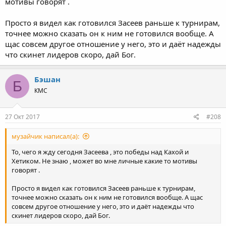
мотивы говорят .
Просто я видел как готовился Засеев раньше к турнирам,
точнее можно сказать он к ним не готовился вообще. А
щас совсем другое отношение у него, это и даёт надежды
что скинет лидеров скоро, дай Бог.
Бэшан
Б
КМС
27 Окт 2017
#208
музайчик написал(а):
То, чего я жду сегодня Засеева , это победы над Кахой и
Хетиком. Не знаю , может во мне личные какие то мотивы
говорят .
Просто я видел как готовился Засеев раньше к турнирам,
точнее можно сказать он к ним не готовился вообще. А щас
совсем другое отношение у него, это и даёт надежды что
скинет лидеров скоро, дай Бог.