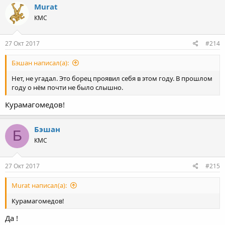
Murat
КМС
27 Окт 2017
#214
Бэшан написал(а):
Нет, не угадал. Это борец проявил себя в этом году. В прошлом
году о нём почти не было слышно.
Курамагомедов!
Бэшан
Б
КМС
27 Окт 2017
#215
Murat написал(а):
Курамагомедов!
Да !