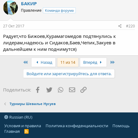
БАКИР
Правление
Команда форума
27 Окт 2017
#220
Радует,что Бижоев,Курамагомедов подтянулись к
лидерам,надеюсь и Сидаков,Баев,Чепик,Закуев в
дальнейшем к ним поднимутся)
First
Last
Назад
11 из 14
Вперёд
Войдите или зарегистрируйтесь для ответа.
Facebook
Twitter
WhatsApp
Электронная почта
Ссылка
Поделиться:
Турниры Шевалье Нусуев
Russian (RU)
Условия и правила
Политика конфиденциальности
Помощь
Главная
R
S