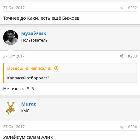
27 Окт 2017
#202
Точнее до Кахи, есть ещё Бижоев
музайчик
Пользователь
27 Окт 2017
#203
моздоцкий написал(а):
Как засей отборолся?
Не очень. 5-5
Murat
КМС
27 Окт 2017
#204
Уалейкум салам Алик