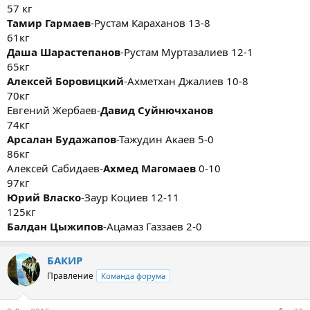
57 кг
Тамир Гармаев
-Рустам Караханов 13-8
61кг
Даша Шарастепанов
-Рустам Муртазалиев 12-1
65кг
Алексей Боровицкий
-Ахметхан Джалиев 10-8
70кг
Евгений Жербаев-
Давид Суйнючханов
74кг
Арсалан Будажапов
-Тажудин Акаев 5-0
86кг
Алексей Сабидаев-
Ахмед Магомаев
0-10
97кг
Юрий Власко
-Заур Коциев 12-11
125кг
Балдан Цыжипов
-Ацамаз Газзаев 2-0
БАКИР
Правление
Команда форума