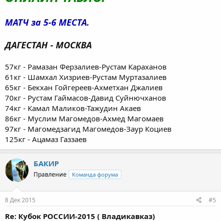
МАТЧ за 5-6 МЕСТА.
ДАГЕСТАН - МОСКВА
57кг - Рамазан Ферзалиев-Рустам Караханов
61кг - Шамхал Хизриев-Рустам Муртазалиев
65кг - Бекхан Гойгереев-Ахметхан Джалиев
70кг - Рустам Гаймасов-Давид Суйнючханов
74кг - Камал Маликов-Тажудин Акаев
86кг - Муслим Магомедов-Ахмед Магомаев
97кг - Магомедзагид Магомедов-Заур Коциев
125кг - Ацамаз Газзаев
БАКИР
Правление
Команда форума
8 Дек 2015
#5
Re: Кубок РОССИИ-2015 ( Владикавказ)