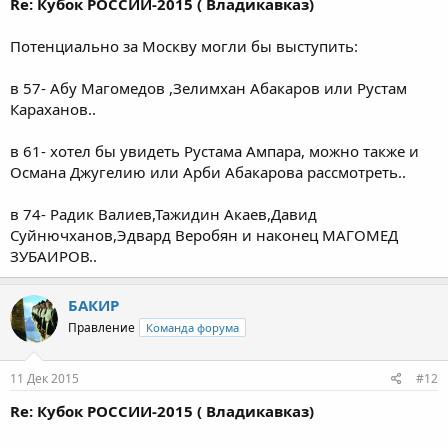
Re: Кубок РОССИИ-2015 ( Владикавказ)
Потенциально за Москву могли бы выступить:
в 57- Абу Магомедов ,Зелимхан Абакаров или Рустам
Караханов..
в 61- хотел бы увидеть Рустама Ампара, можно также и
Османа Джугелию или Арби Абакарова рассмотреть..
в 74- Радик Валиев,Тажидин Акаев,Давид
Суйнючханов,Эдвард Веробян и наконец МАГОМЕД
ЗУБАИРОВ..
БАКИР
Правление
Команда форума
11 Дек 2015
#12
Re: Кубок РОССИИ-2015 ( Владикавказ)