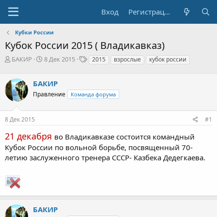
Вход
Регистрация
Кубки России
Кубок России 2015 ( Владикавказ)
А
Д
Т
БАКИР
8 Дек 2015
2015
взрослые
кубок россии
в
а
е
т
т
г
БАКИР
о
а
и
р
н
Правление
Команда форума
т
а
е
ч
8 Дек 2015
#1
м
а
ы
л
21 декабря
во Владикавказе состоится командный
а
Кубок России по вольной борьбе, посвященный 70-
летию заслуженного тренера СССР- Казбека Дедегкаева.
БАКИР