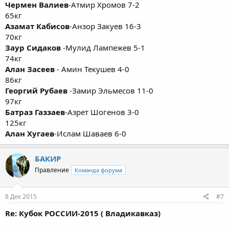
Чермен Валиев
-Атмир Хромов 7-2
65кг
Азамат Кабисов
-Анзор Закуев 16-3
70кг
Заур Сидаков
-Мулид Лампежев 5-1
74кг
Алан Засеев
- Амин Текушев 4-0
86кг
Георгий Рубаев
-Замир Эльмесов 11-0
97кг
Батраз Газзаев
-Азрет Шогенов 3-0
125кг
Алан Хугаев
-Ислам Шаваев 6-0
БАКИР
Правление
Команда форума
8 Дек 2015
#7
Re: Кубок РОССИИ-2015 ( Владикавказ)