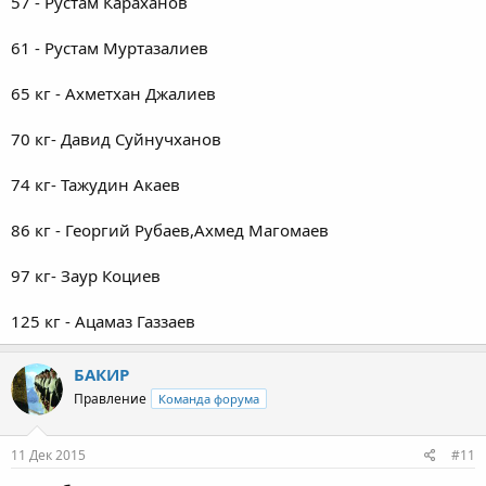
57 - Рустам Караханов
61 - Рустам Муртазалиев
65 кг - Ахметхан Джалиев
70 кг- Давид Суйнучханов
74 кг- Тажудин Акаев
86 кг - Георгий Рубаев,Ахмед Магомаев
97 кг- Заур Коциев
125 кг - Ацамаз Газзаев
БАКИР
Правление
Команда форума
11 Дек 2015
#11