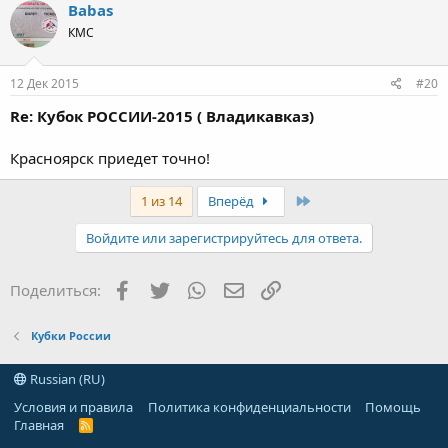
Babas
КМС
12 Дек 2015
#20
Re: Кубок РОССИИ-2015 ( Владикавказ)
Красноярск приедет точно!
Last
1 из 14
Вперёд
Войдите или зарегистрируйтесь для ответа.
Facebook
Twitter
WhatsApp
Электронная почта
Ссылка
Поделиться:
Кубки России
Russian (RU)
Условия и правила
Политика конфиденциальности
Помощь
Главная
R
S