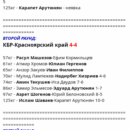
5
125кг -
Карапет Арутюнян
- неявка
===============================================
===============================================
============
ВТОРОЙ РАУНД:
КБР-Красноярский край
4-4
57кг -
Расул Машезов
-Ефим Кормильцев
61кг - Атмир Хромов-
Юлиан Гергенов
65кг - Анзор Закуев-
Иван Филиппов
70кг - Мулид Лампежев-
Надирбег Хизриев
4-6
74кг -
Амин Текушев
-Иса Даудов 7-6
86кг - Замир Эльмесов-
Эдуард Арутюнян
1-7
97кг -
Азрет Шогенов
-Юрий Белоновский 8-5
125кг -
Ислам Шаваев
-Карапет Арутюнян 10-0
===============================================
===============================================
============