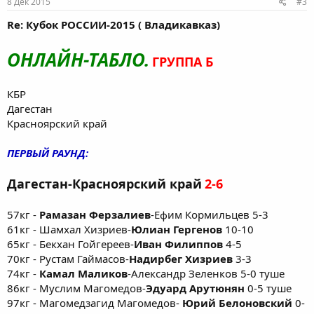
8 Дек 2015
#3
Re: Кубок РОССИИ-2015 ( Владикавказ)
ОНЛАЙН-ТАБЛО.
ГРУППА Б
КБР
Дагестан
Красноярский край
ПЕРВЫЙ РАУНД:
Дагестан-Красноярский край
2-6
57кг -
Рамазан Ферзалиев
-Ефим Кормильцев 5-3
61кг - Шамхал Хизриев-
Юлиан Гергенов
10-10
65кг - Бекхан Гойгереев-
Иван Филиппов
4-5
70кг - Рустам Гаймасов-
Надирбег Хизриев
3-3
74кг -
Камал Маликов
-Александр Зеленков 5-0 туше
86кг - Муслим Магомедов-
Эдуард Арутюнян
0-5 туше
97кг - Магомедзагид Магомедов-
Юрий Белоновский
0-