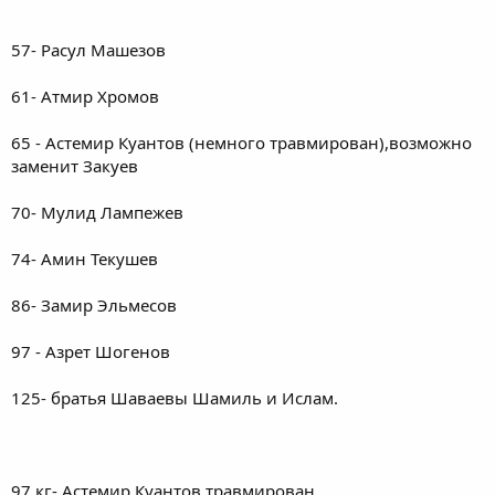
57- Расул Машезов
61- Атмир Хромов
65 - Астемир Куантов (немного травмирован),возможно
заменит Закуев
70- Мулид Лампежев
74- Амин Текушев
86- Замир Эльмесов
97 - Азрет Шогенов
125- братья Шаваевы Шамиль и Ислам.
97 кг- Астемир Куантов травмирован..