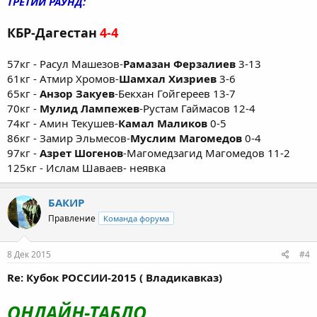
ТРЕТИЙ РАУНД:
КБР-Дагестан
4-4
57кг - Расул Машезов-
Рамазан Ферзалиев
3-13
61кг - Атмир Хромов-
Шамхал Хизриев
3-6
65кг -
Анзор Закуев
-Бекхан Гойгереев 13-7
70кг -
Мулид Лампежев
-Рустам Гаймасов 12-4
74кг - Амин Текушев-
Камал Маликов
0-5
86кг - Замир Эльмесов-
Муслим Магомедов
0-4
97кг -
Азрет Шогенов
-Магомедзагид Магомедов 11-2
125кг - Ислам Шаваев- неявка
БАКИР
Правление
Команда форума
8 Дек 2015
#4
Re: Кубок РОССИИ-2015 ( Владикавказ)
ОНЛАЙН-ТАБЛО.