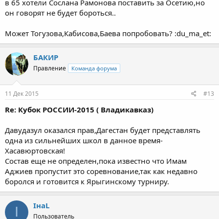
в 65 хотели Сослана Рамонова поставить за Осетию,но
он говорят не будет бороться..
Может Тогузова,Кабисова,Баева попробовать? :du_ma_et:
БАКИР
Правление
Команда форума
11 Дек 2015
#13
Re: Кубок РОССИИ-2015 ( Владикавказ)
Давудазул оказался прав,Дагестан будет представлять
одна из сильнейших школ в данное время-
Хасавюртовская!
Состав еще не определен,пока известно что Имам
Аджиев пропустит это соревнование,так как недавно
боролся и готовится к Ярыгинскому турниру.
IнaL
I
Пользователь