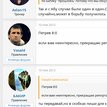
по Батику "прошлись" потому что мы обсу
Так и с Абу случаи были один в один
Aslan15
случайно,может в борьбу получилось и
Тренер
10 Ноя 2013
Петрев 8:0
если вам неинтересно, прекращаю реп
Vasald
Правление
Команда форума
10 Ноя 2013
Vasald написал(а):
Петрев 8:0
если вам неинтересно, прекращаю репорта
БАКИР
Правление
ты передавай,но в скобках пиши для ко
Команда форума