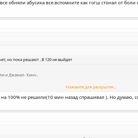
 все обняли абусика все.вспомните как гогш стонал от боли 
ет, но пока решают . В 120 не выйдет
ли и Джамал- Хинч..
Нажмите для раскрытия...
р на 100% не решили(10 мин назад спрашивал ). Но думаю, с
Нажмите для раскрытия...