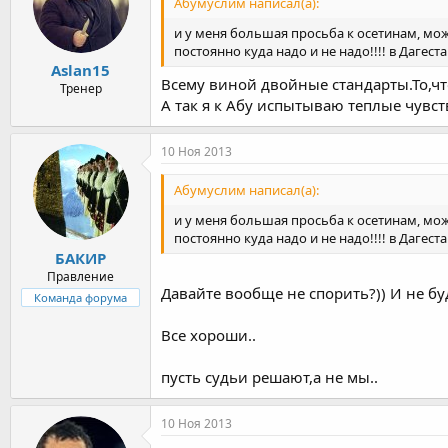
Абумуслим написал(а):
и у меня большая просьба к осетинам, мож
постоянно куда надо и не надо!!!! в Даге
Aslan15
Всему виной двойные стандарты.То,чт
Тренер
А так я к Абу испытываю теплые чувс
10 Ноя 2013
Абумуслим написал(а):
и у меня большая просьба к осетинам, мож
постоянно куда надо и не надо!!!! в Даге
БАКИР
Правление
Давайте вообще не спорить?)) И не б
Команда форума
Все хороши..
пусть судьи решают,а не мы..
10 Ноя 2013