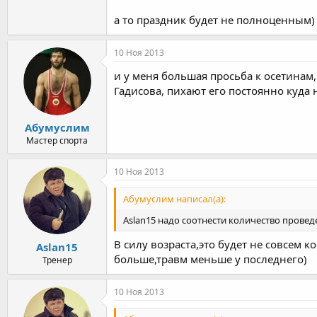
а то праздник будет не полноценным)
10 Ноя 2013
и у меня большая просьба к осетинам,
Гадисова, пихают его постоянно куда 
Абумуслим
Мастер спорта
10 Ноя 2013
Абумуслим написал(а):
Aslan15 надо соотнести количество прове
В силу возраста,это будет не совсем 
Aslan15
больше,травм меньше у последнего)
Тренер
10 Ноя 2013