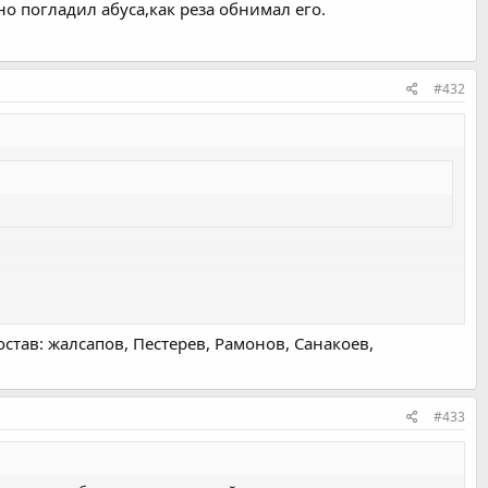
но погладил абуса,как реза обнимал его.
#432
остав: жалсапов, Пестерев, Рамонов, Санакоев,
#433