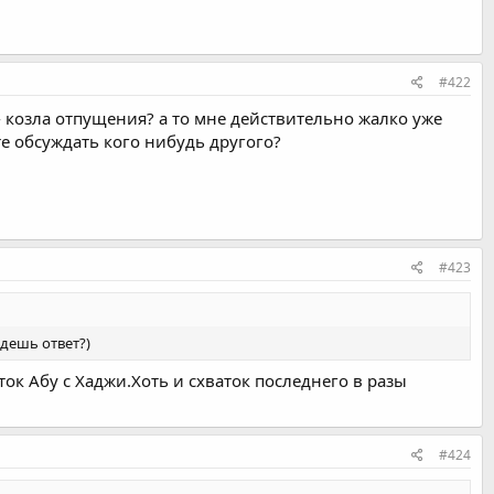
#422
- козла отпущения? а то мне действительно жалко уже
те обсуждать кого нибудь другого?
#423
дешь ответ?)
ок Абу с Хаджи.Хоть и схваток последнего в разы
#424