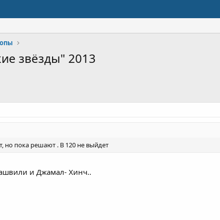
ропы
ие звёзды" 2013
, но пока решают . В 120 не выйдет
ашвили и Джамал- Хинч..