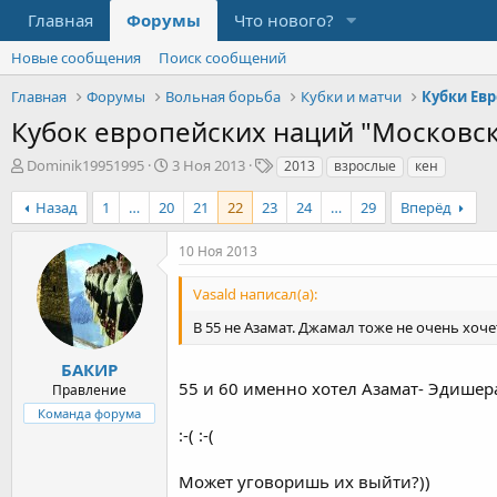
Главная
Форумы
Что нового?
Новые сообщения
Поиск сообщений
Главная
Форумы
Вольная борьба
Кубки и матчи
Кубки Ев
Кубок европейских наций "Московск
А
Д
Т
Dominik19951995
3 Ноя 2013
2013
взрослые
кен
в
а
е
т
т
г
Назад
1
…
20
21
22
23
24
…
29
Вперёд
о
а
и
р
н
10 Ноя 2013
т
а
е
ч
Vasald написал(а):
м
а
ы
л
В 55 не Азамат. Джамал тоже не очень хочет
а
БАКИР
55 и 60 именно хотел Азамат- Эдишер
Правление
Команда форума
:-( :-(
Может уговоришь их выйти?))