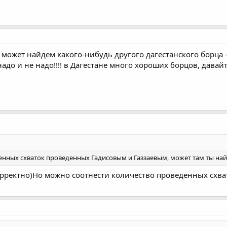
 может найдем какого-нибудь другого дагестанского борца 
надо и не надо!!!! в Дагестане много хороших борцов, давай
денных схваток проведенных Гадисовым и Газзаевым, может там ты най
корректно)Но можно соотнести количество проведенных схват