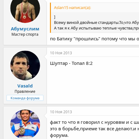
Aslan15 написал(а):
]
Всему виной двойные стандарты.То,что Абу
А так я к Абу испытываю теплые чувства,
Абумуслим
Мастер спорта
по Батику "прошлись" потому что мы 
10 Ноя 2013
Шуптар - Топал 8:2
Vasald
Правление
Команда форума
10 Ноя 2013
факт то что я говорил с нуроввм и с 
это в борьбе,приеме так все делают.и
форума.