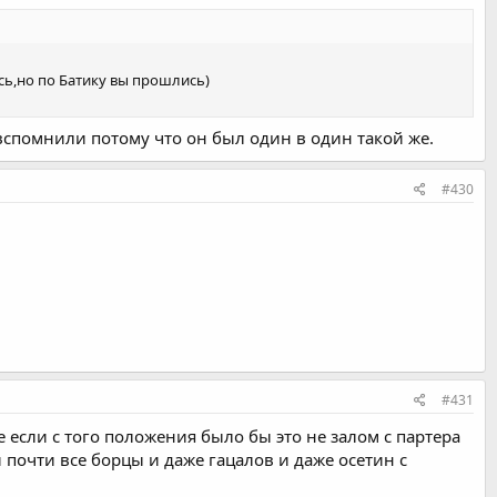
сь,но по Батику вы прошлись)
вспомнили потому что он был один в один такой же.
#430
#431
 если с того положения было бы это не залом с партера
 почти все борцы и даже гацалов и даже осетин с