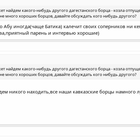
ет найдем какого-нибудь другого дагестанского борца - козла отпуще
стане много хороших борцов, давайте обсуждать кого нибудь другого?
о Абу иногда(чаще Батика) калечит своих соперников ни к
тва,приятный парень и интервью хорошие)
ет найдем какого-нибудь другого дагестанского борца - козла отпуще
стане много хороших борцов, давайте обсуждать кого нибудь другого?
удем никого находить,все наши кавказские борцы намного л