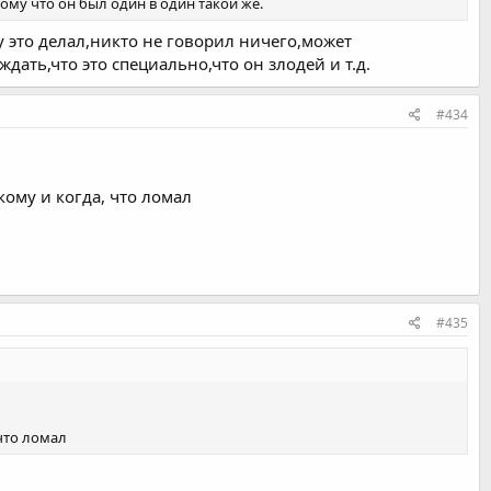
му что он был один в один такой же.
у это делал,никто не говорил ничего,может
дать,что это специально,что он злодей и т.д.
#434
ому и когда, что ломал
#435
что ломал