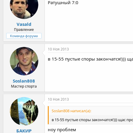
Ратушный 7:0
Vasald
Правление
Команда форума
10 Ноя 2013
в 15-55 пустые споры закончатся!))) щ
Soslan808
Мастер спорта
10 Ноя 2013
Soslan808 написал(а):
в 15-55 пустые споры закончатся!))) щас пр
ноу проблем
БАКИР