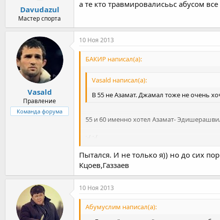
а те кто травмировалисььс абусом все
Davudazul
Мастер спорта
10 Ноя 2013
БАКИР написал(а):
Vasald написал(а):
Vasald
В 55 не Азамат. Джамал тоже не очень хоч
Правление
Команда форума
55 и 60 именно хотел Азамат- Эдишерашви
:-( :-(
Пытался. И не только я)) но до сих по
Может уговоришь их выйти?))
Кцоев,Газзаев
а то праздник будет не полноценным)
10 Ноя 2013
Абумуслим написал(а):