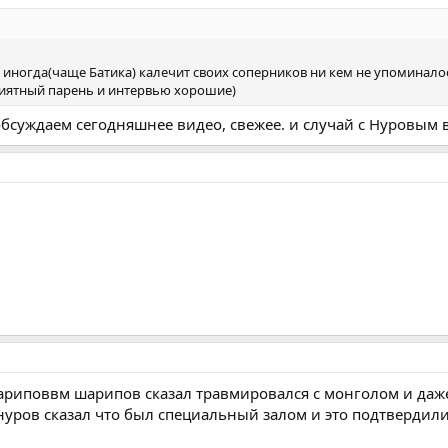
 иногда(чаще Батика) калечит своих соперников ни кем не упоминало
приятный парень и интервью хорошие)
обсуждаем сегодняшнее видео, свежее. и случай с Нуровым 
шариповвм шарипов сказал травмировался с монголом и даже
 нуров сказал что был специальный залом и это подтвердили