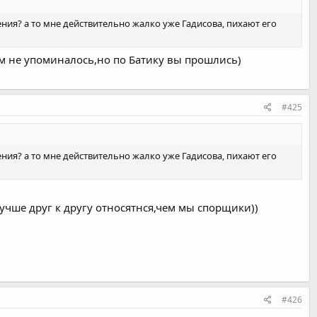
ния? а то мне действительно жалко уже Гадисова, пихают его
ем не упоминалось,но по Батику вы прошлись)
#425
ния? а то мне действительно жалко уже Гадисова, пихают его
учше друг к другу относятнся,чем мы спорщики))
#426