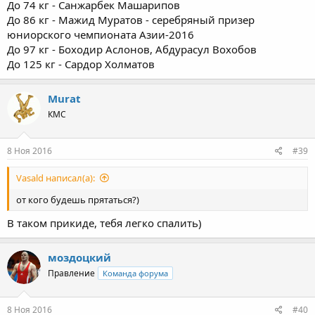
До 74 кг - Санжарбек Машарипов
До 86 кг - Мажид Муратов - серебряный призер
юниорского чемпионата Азии-2016
До 97 кг - Боходир Аслонов, Абдурасул Вохобов
До 125 кг - Сардор Холматов
Murat
КМС
8 Ноя 2016
#39
Vasald написал(а):
от кого будешь прятаться?)
В таком прикиде, тебя легко спалить)
моздоцкий
Правление
Команда форума
8 Ноя 2016
#40