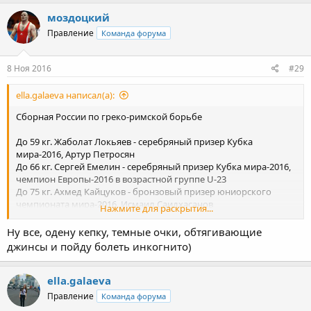
моздоцкий
Правление
Команда форума
8 Ноя 2016
#29
ella.galaeva написал(а):
Сборная России по греко-римской борьбе
До 59 кг. Жаболат Локьяев - серебряный призер Кубка
мира-2016, Артур Петросян
До 66 кг. Сергей Емелин - серебряный призер Кубка мира-2016,
чемпион Европы-2016 в возрастной группе U-23
До 75 кг. Ахмед Кайцуков - бронзовый призер юниорского
чемпионата мира-2016, Исмаил Саидхасанов
Нажмите для раскрытия...
До 85 кг. Сосруко Кодзоков - серебряный призер Кубка
мира-2016, Илья Никифоров
Ну все, одену кепку, темные очки, обтягивающие
До 98 кг. Александр Головин - серебряный призер Кубка
джинсы и пойду болеть инкогнито)
мира-2016, Руслан Бекузаров - чемпион Европы среди
юниоров-2016
До 130 кг. Зураб Гедехаури - серебряный призер Кубка
ella.galaeva
мира-2016, Николай Измайлов
Правление
Команда форума