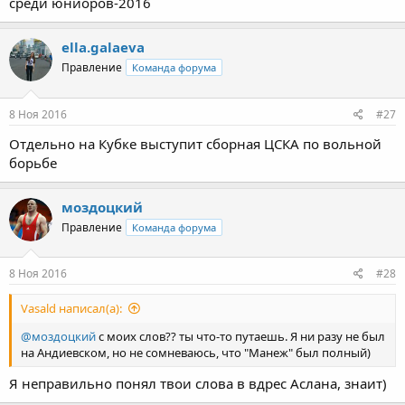
среди юниоров-2016
ella.galaeva
Правление
Команда форума
8 Ноя 2016
#27
Отдельно на Кубке выступит сборная ЦСКА по вольной
борьбе
моздоцкий
Правление
Команда форума
8 Ноя 2016
#28
Vasald написал(а):
@моздоцкий
с моих слов?? ты что-то путаешь. Я ни разу не был
на Андиевском, но не сомневаюсь, что "Манеж" был полный)
Я неправильно понял твои слова в вдрес Аслана, знаит)