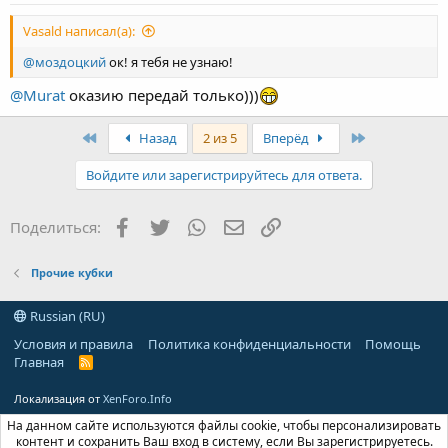
Vasald написал(а):
@моздоцкий
ок! я тебя не узнаю!
@Murat
оказию передай только)))
First
Last
Назад
2 из 5
Вперёд
Войдите или зарегистрируйтесь для ответа.
Facebook
Twitter
WhatsApp
Электронная почта
Ссылка
Поделиться:
Прочие кубки
Russian (RU)
Условия и правила
Политика конфиденциальности
Помощь
Главная
R
S
S
Локализация от
XenForo.Info
На данном сайте используются файлы cookie, чтобы персонализировать
контент и сохранить Ваш вход в систему, если Вы зарегистрируетесь.