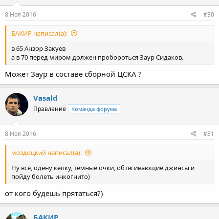
Cборная Россия по вольной борьбе
8 Ноя 2016
#30
До 57 кг - Азамат Тускаев - победитель первенства мира среди
юниоров-2014
БАКИР написал(а):
До 65 кг - Анзор Закуев
До 74 кг - Гаджи Набиев - победитель первенства мира среди
в 65 Анзор Закуев
юниоров-2015
а в 70 перед миром должен пробороться Заур Сидаков.
До 86 кг - Арсенали Мусалалиев - победитель первенства мира
Может Заур в составе сборной ЦСКА ?
среди юниоров-2016
До 97 кг - Юрий Власко - двукратный победитель первенства
Европы среди юниоров (2015, 2016), Ахмед Ботаев
Vasald
До 125 кг - Казбек Хубулов - победитель первенства мира среди
Правление
Команда форума
юниоров-2016
8 Ноя 2016
#31
моздоцкий написал(а):
Ну все, одену кепку, темные очки, обтягивающие джинсы и
пойду болеть инкогнито)
от кого будешь прятаться?)
БАКИР