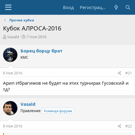
Вход
Регистрация
Прочие кубки
Кубок АЛРОСА-2016
А
Д
Vasald
7 Ноя 2016
в
а
т
т
Борец борцу брат
о
а
КМС
р
н
т
а
е
ч
8 Ноя 2016
#21
м
а
ы
л
Арип Ибрагимов не будет на этих турнирах Гусовский и
а
тд?
Vasald
Правление
Команда форума
8 Ноя 2016
#22