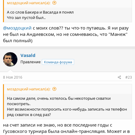
моздоцкий написал(а):
А со слов Бакира и Васалда я понял
Что зал пустой был..
@моздоцкий
с моих слов?? ты что-то путаешь. Я ни разу
не был на Андиевском, но не сомневаюсь, что "Манеж"
был полный)
Vasald
Правление
Команда форума
8 Ноя 2016
#23
моздоцкий написал(а):
На самом деле, очень хотелось бы некоторые схватки
посмотреть.
Нет возможности попросить кого-нибудь записать на телефон
ряд схваток в след раз?
на счет записи не знаю, но все последние годы с
Гусовского турнира была онлайн-трансляция. Может и в