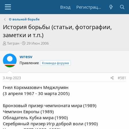
Вход
Регистрация
О вольной борьбе
История борьбы (статьи, фотографии,
заметки и т.п.)
А
Д
Тигран
29 Июн 2006
в
а
т
т
wresv
о
а
Правление
Команда форума
р
н
т
а
е
ч
3 Апр 2023
#581
м
а
ы
л
Гнел Корхмазович Меджлумян
а
(3 апреля 1967 - 30 марта 2005)
Бронзовый призер чемпионата мира (1989)
Чемпион Европы (1989)
Обладатель Кубка мира (1990)
Серебряный призер Игр доброй воли (1990)