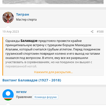
Тигран
Мастер спорта
19 Апр 2023
#588
Однажды
Балавадзе
предстояло провести крайне
принципиальную встречу с турецким борцом Махмудом
Аталаем, который считался грубым атлетом. Перед поединком
грузинский спортсмен повредил колено и его выход на татами
оказался под вопросом. В итоге, ему все же разрешили
участвовать в соревнованиях, но на поединок он вышел с
перевязанной ногой.
Нажмите для раскрытия...
Турецкий борец делал все, чтобы вывести грузинского
противника из строя - беспощадно бил ногой по его
Вахтанг Балавадзе (1927 - 2018)
перебинтованному колену. Аталай надеялся, что Балавадзе не
выдержит боли и прервет поединок. Но встреча завершилась
wresv
победой грузинского спортсмена.
Врач, не дождавшись ухода Балавадзе с ковра, сразу же начал
Правление
Команда форума
обрабатывать ему травмированную ногу. Вот тогда и понял
турецкий борец, что его обвели вокруг пальца - оказалось, что