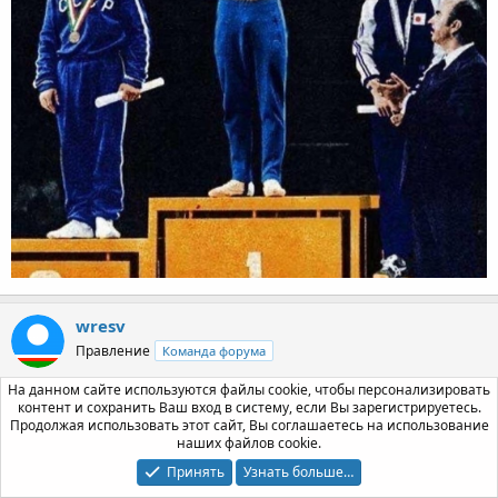
wresv
Правление
Команда форума
На данном сайте используются файлы cookie, чтобы персонализировать
контент и сохранить Ваш вход в систему, если Вы зарегистрируетесь.
4 Авг 2023
#598
Продолжая использовать этот сайт, Вы соглашаетесь на использование
Чемпионы РСФСР 1980 года. Березовский, Красноярский
наших файлов cookie.
край.
Принять
Узнать больше…