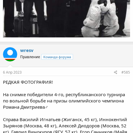
wresv
Правление
Команда форума
6 Апр 2023
#585
РЕДКАЯ ФОТОГРАФИЯ!
На снимке победители 4-го, республиканского турнира
по вольной борьбе на призы олимпийского чемпиона
Романа Дмитриева‍♂
Справа Василий Игнатьев (Жиганск, 45 кг), Иннокентий
Зырянов (Москва, 48 кг), Алексей Диодоров (Москва, 52
кг), Гаврил Винокуров (ЯГУ, 57 кг), Егор Санников (Майя,