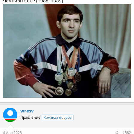
Чемпион СССР (1988, 1989)
wresv
Правление
Команда форума
4 Апр 2023
#582