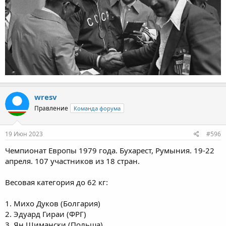
wresv
Правление
Команда форума
19 Июн 2023
#596
Чемпионат Европы 1979 года. Бухарест, Румыния. 19-22
апреля. 107 участников из 18 стран.
Весовая категория до 62 кг:
1. Михо Дуков (Болгария)
2. Эдуард Гираи (ФРГ)
3. Ян Шимански (Польша)