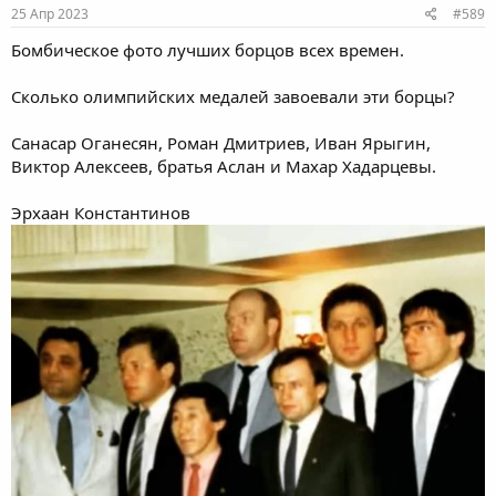
Балавадзе предусмотрительно специально перевязал
25 Апр 2023
#589
здоровую ногу, чтобы ввести в заблуждение соперника.
Бомбическое фото лучших борцов всех времен.
Сколько олимпийских медалей завоевали эти борцы?
Санасар Оганесян, Роман Дмитриев, Иван Ярыгин,
Виктор Алексеев, братья Аслан и Махар Хадарцевы.
Эрхаан Константинов