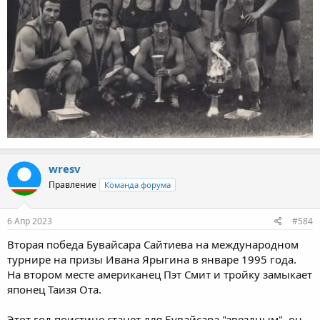
wresv
Правление
Команда форума
6 Апр 2023
#584
Вторая победа Бувайсара Сайтиева на международном
турнире на призы Ивана Ярыгина в январе 1995 года.
На втором месте американец Пэт Смит и тройку замыкает
японец Таизя Ота.
Этот год поистине станет для Бувайсара "звездным", он