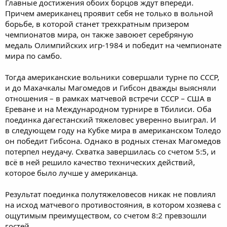
Главные достижения обоих борцов ждут впереди.
Причем американец проявит себя не только в вольной
борьбе, в которой станет трехкратным призером
чемпионатов мира, он также завоюет серебряную
медаль Олимпийских игр-1984 и победит на чемпионате
мира по самбо.
Тогда американские вольники совершали турне по СССР,
и до Махачкалы Магомедов и Гибсон дважды выясняли
отношения – в рамках матчевой встречи СССР – США в
Ереване и на Международном турнире в Тбилиси. Оба
поединка дагестанский тяжеловес уверенно выиграл. И
в следующем году на Кубке мира в американском Толедо
он победит Гибсона. Однако в родных стенах Магомедов
потерпел неудачу. Схватка завершилась со счетом 5:5, и
всё в ней решило качество технических действий,
которое было лучше у американца.
Результат поединка полутяжеловесов никак не повлиял
на исход матчевого противостояния, в котором хозяева с
ощутимым преимуществом, со счетом 8:2 превзошли
гостей.