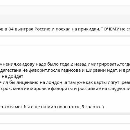
исов в 84 выиграл Россию и поехал на прикидки,ПОЧЕМУ не 
о мнения.саидову надо было года 2 назад имигрировать,тогд
агестана не фаворит.после гадисова и ширвани идет. и вря
 не дойдет .
учил бы лицензию на лондон .а там уже как карты лягут .р
 срок. многие мировые фавориты и российкие на следуюший 
т.хотя мог бы еще на мир попытатся ,5 золото -) .