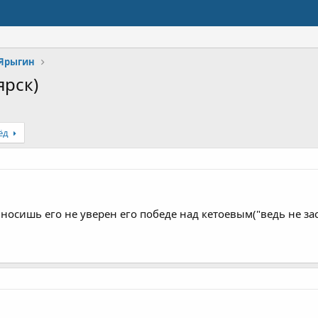
 Ярыгин
ярск)
ёд
ыносишь его не уверен его победе над кетоевым("ведь не за