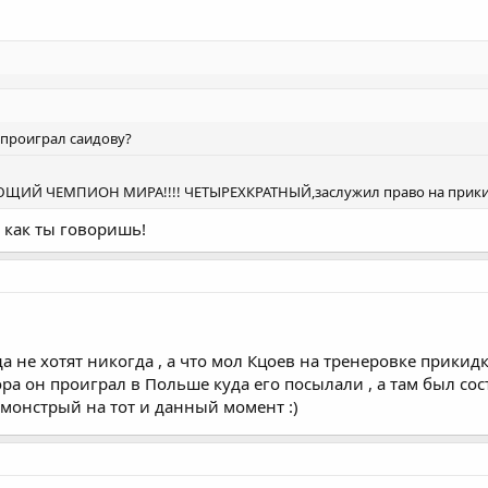
 проиграл саидову?
ИЙ ЧЕМПИОН МИРА!!!! ЧЕТЫРЕХКРАТНЫЙ,заслужил право на прик
как ты говоришь!
да не хотят никогда , а что мол Кцоев на тренеровке прикид
ра он проиграл в Польше куда его посылали , а там был сост
 монстрый на тот и данный момент :)