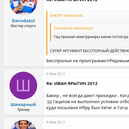
БАКИР написал(а):
Davudazul
Мастер спорта
Davudazul написал(а):
Гац прошел межтурниры какие то?когда
СУПЕР АРГУМЕНТ БЕССПОРНЫЙ-ДЕЙСТВУЮЩ
Бесспроные не проигрывают!Рядовым 
9 Фев 2012
Ш
Re: ИВАН ЯРЫГИН 2012
Бакир , не всегда дают прикидки . Ког
:))) Гацалов не выполнил условии отбо
Шикарный
куда посылали Ибру был Хетаг и Гогш
Тренер
9 Фев 2012