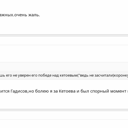
дажных.очень жаль.
шь его не уверен его победе над кетоевым("ведь не засчитали)коронку
ится Гадисов,но болею я за Кетоева и был спорный момент и