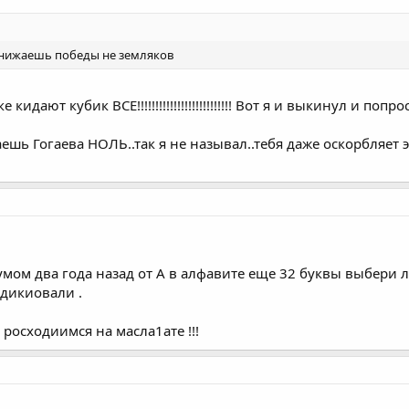
инижаешь победы не земляков
е кидают кубик ВСЕ!!!!!!!!!!!!!!!!!!!!!!!!!! Вот я и выкинул и
ь Гогаева НОЛЬ..так я не называл..тебя даже оскорбляет 
румом два года назад от А в алфавите еще 32 буквы выбери
одикиовали .
 росходиимся на масла1ате !!!