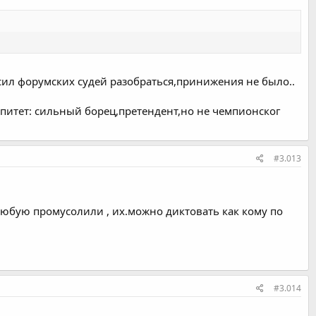
 попросил форумских судей разобраться,принижения не было..
эпитет: сильный борец,претендент,но не чемпионског
#3.013
 любую промусолили , их.можно диктовать как кому по
#3.014