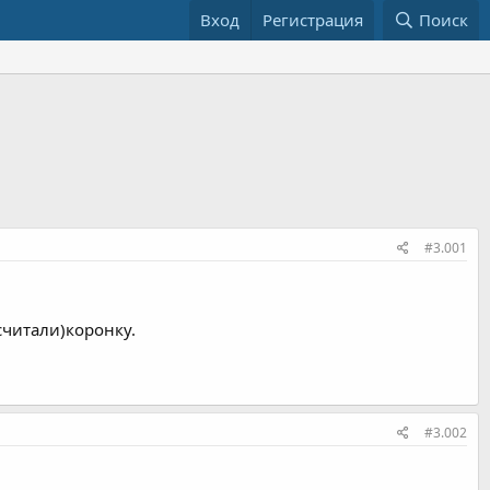
Вход
Регистрация
Поиск
#3.001
считали)коронку.
#3.002