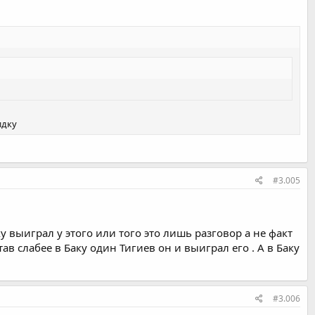
идку
#3.005
ку выиграл у этого или того это лишь разговор а не факт
ав слабее в Баку один Тигиев он и выиграл его . А в Баку
#3.006