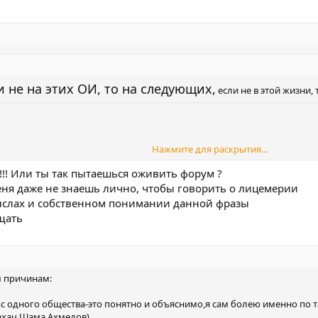
и не на этих ОИ, то на следующих,
если не в этой жизни, то 
Нажмите для раскрытия...
!!! Или ты так пытаешься оживить форум ?
ть и может быть простить)
Нажмите для раскрытия...
еня даже не знаешь лично, чтобы говорить о лицемерии
ыслах и собственном понимании данной фразы
сердце,такой должен быть олимпийский чемпион? Он достойнее Гадис
щать
 причинам:
с одного общества-это понятно и объяснимо,я сам болею именно по 
ахач,Шама Ахмедов)