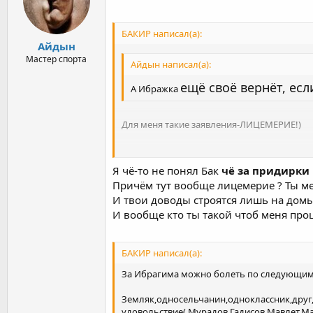
БАКИР написал(а):
Айдын
Мастер спорта
Айдын написал(а):
ещё своё вернёт, есл
А Ибражка
Для меня такие заявления-ЛИЦЕМЕРИЕ!)
Я чё-то не понял Бак
чё за придирки
но ты Айдын за что??? Я хочу именно поня
Причём тут вообще лицемерие ? Ты м
И твои доводы строятся лишь на дом
Да он хороший парень,но положа руку на 
борьбы..
И вообще кто ты такой чтоб меня про
БАКИР написал(а):
За Ибрагима можно болеть по следующим
Земляк,односельчанин,одноклассник,друг,
удовольствие( Мурадов,Гадисов,Мавлет,М