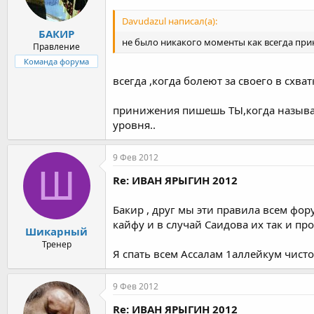
Davudazul написал(а):
БАКИР
не было никакого моменты как всегда пр
Правление
Команда форума
всегда ,когда болеют за своего в схватк
принижения пишешь ТЫ,когда называеш
уровня..
9 Фев 2012
Ш
Re: ИВАН ЯРЫГИН 2012
Бакир , друг мы эти правила всем фо
кайфу и в случай Саидова их так и пр
Шикарный
Тренер
Я спать всем Ассалам 1аллейкум чисто
9 Фев 2012
Re: ИВАН ЯРЫГИН 2012