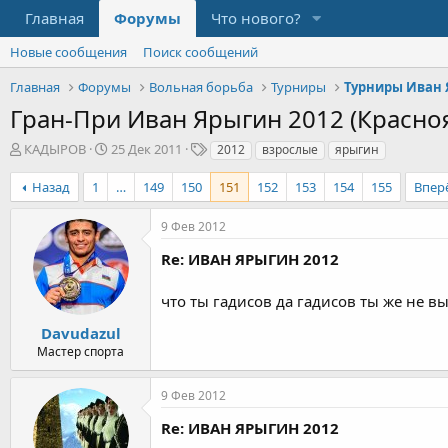
Главная
Форумы
Что нового?
Новые сообщения
Поиск сообщений
Главная
Форумы
Вольная борьба
Турниры
Турниры Иван
Гран-При Иван Ярыгин 2012 (Красно
А
Д
Т
КАДЫРОВ
25 Дек 2011
2012
взрослые
ярыгин
в
а
е
т
т
г
Назад
1
…
149
150
151
152
153
154
155
Впер
о
а
и
р
н
9 Фев 2012
т
а
е
ч
Re: ИВАН ЯРЫГИН 2012
м
а
ы
л
что ты гадисов да гадисов ты же не в
а
Davudazul
Мастер спорта
9 Фев 2012
Re: ИВАН ЯРЫГИН 2012