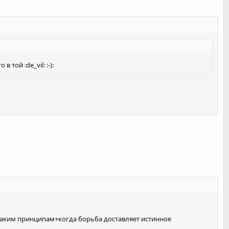
в той :de_vil: :-):
ова,Гозюмова,Гацалова,Гогшелидзе?? Это просто против
таким принципам+когда борьба доставляет истинное