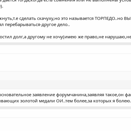
).
лкнуть,т.е сделать скачуху,но это называется ТОРПЕДО..но
ял перебарываться-другое дело..
ростил долг,а другому не хочу(имею же право,не нарушаю
зосновательное заявление форумчанина,заявляя такое,он ф
ивающих золотой медали ОИ..тем более,за которых я болею.