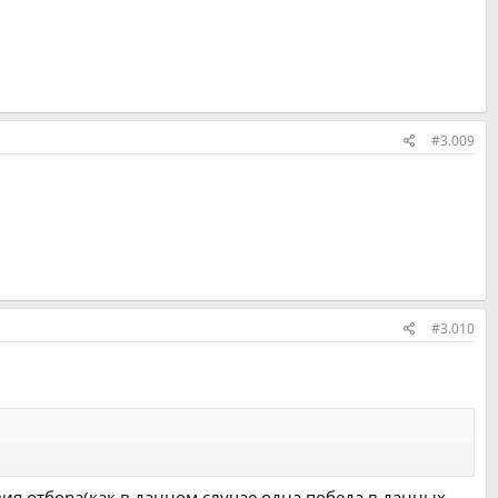
#3.009
#3.010
ия отбора(как в данном случае,одна победа в данных