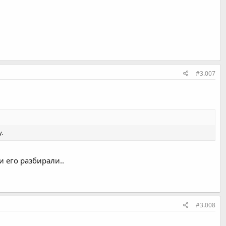
#3.007
.
 его разбирали..
#3.008