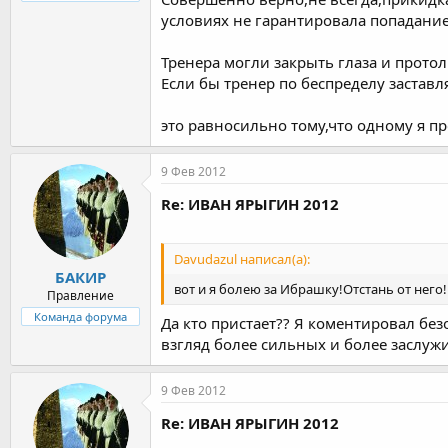
условиях не гарантировала попадание
Тренера могли закрыть глаза и прото
Если бы тренер по беспределу заставл
это равносильно тому,что одному я п
9 Фев 2012
Re: ИВАН ЯРЫГИН 2012
Davudazul написал(а):
БАКИР
вот и я болею за Ибрашку!Отстань от него!
Правление
Команда форума
Да кто пристает?? Я коментировал бе
взгляд более сильных и более заслуж
9 Фев 2012
Re: ИВАН ЯРЫГИН 2012