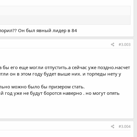
спорил?? Он был явный лидер в 84
#3.003
а бы его еще могли отпустить.а сейчас уже поздно.насчет
тли он в этом году будет выше них. и торпеды нету у
еально можно было бы призером стать.
год уже не будут боротся наверно . но могут опять
#3.004