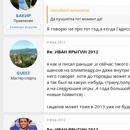
Davudazul написал(а):
БАКИР
Да лучше!На тот момент да!
Правление
Команда форума
Я говорю не про тот год,а когда Гад
9 Фев 2012
Re: ИВАН ЯРЫГИН 2012
я как и писал раньше ,и сейчас таког
шансов на олимпиаду,он даже внутри д
GUEST
него говорят .хотя до торпеды может и
Мастер спорта
а так был за какую нибудь страну,пол
а на следуюшие игры ,4 года большой
новые появится) .
гацалов может тоже в 2013 уже не буде
9 Фев 2012
Re: ИВАН ЯРЫГИН 2012