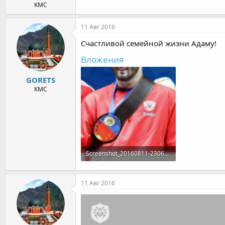
КМС
11 Авг 2016
Счастливой семейной жизни Адаму!
Вложения
GORETS
КМС
Screenshot_20160811-230642.png
1,6 MB · Просмотры: 907
11 Авг 2016