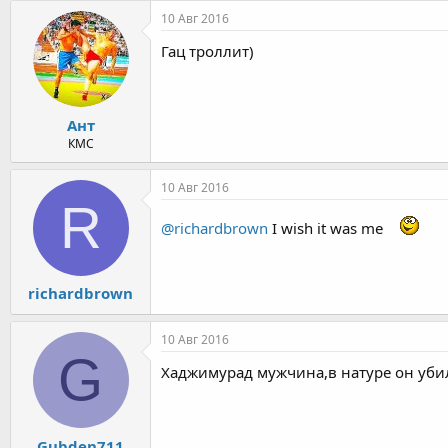
10 Авг 2016
Гац троллит)
Ант
КМС
10 Авг 2016
R
@richardbrown
I wish it was me
richardbrown
10 Авг 2016
G
Хаджимурад мужчина,в натуре он убил
Gubden711