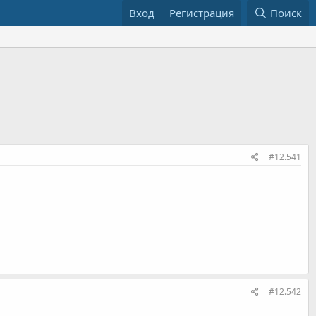
Вход
Регистрация
Поиск
#12.541
#12.542