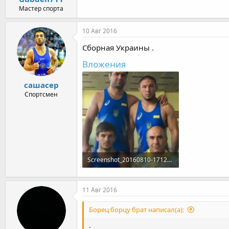
Мастер спорта
10 Авг 2016
Сборная Украины .
Вложения
сашасер
Спортсмен
Screenshot_20160810-171215.jpg
936,5 KB · Просмотры: 954
11 Авг 2016
Борец борцу брат написал(а):
.