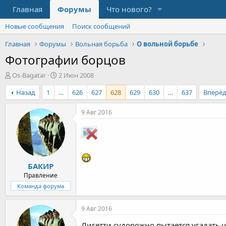
Главная
Форумы
Что нового?
Новые сообщения
Поиск сообщений
Главная
Форумы
Вольная борьба
О вольной борьбе
Фотографии борцов
А
Д
Os-Bagatar
2 Июн 2008
в
а
Назад
1
…
626
627
628
629
630
…
637
Вперё
т
т
о
а
р
н
9 Авг 2016
т
а
е
ч
м
а
ы
л
а
БАКИР
Правление
Команда форума
9 Авг 2016
Лигетти судорожно пытается угадать,