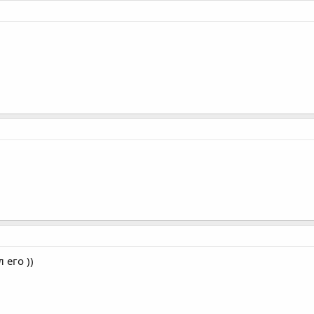
 его ))