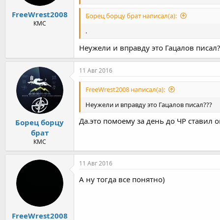
FreeWrest2008
Борец борцу брат написал(а):
КМС
.
Неужели и вправду это Гацалов писал?
11 Авг 2016
FreeWrest2008 написал(а):
Неужели и вправду это Гацалов писал???
Да.это помоему за день до ЧР ставил 
Борец борцу
брат
КМС
11 Авг 2016
А ну тогда все понятно)
FreeWrest2008