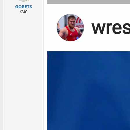
GORETS
КМС