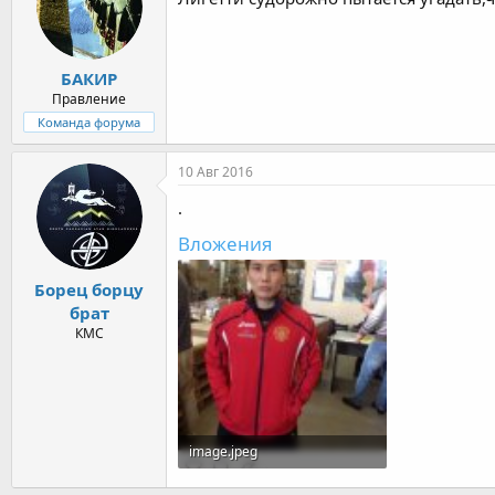
БАКИР
Правление
Команда форума
10 Авг 2016
.
Вложения
Борец борцу
брат
КМС
image.jpeg
123 KB · Просмотры: 1.175