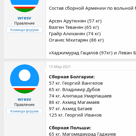
Uri KALASHNIKOVI (SR)
Simone IANNATTONI (ITA)
Состав сборной Армении по вольной 
Ivars SAMUSONOKS (LAT)
wresv
Zbigniew Mateusz BARANOWSKI (POL)
Арсен Арутюнян (57 кг)
Boris MAKOEV (SVK)
Правление
Вазген Теванян (65 кг)
Osman GOCEN (TUR)
Команда форума
Грайр Алиханян (74 кг)
Mukhammed ALIIEV (UKR)
Оганес Мхитарян (86 кг)
Rio Olympic bronze medalist Albert SARITOV (ROU
«Хаджимурад Гацалов (97кг) и Леван Б
97kg
15 Мар 2021
Aliaksandr HUSHTYN (BLR)
Ahmed Sultanovich BATAEV( BUL)
Сборная Болгарии:
Erik Sven THIELE (GER)
57 кг. Георгий Вангелов
Timofei XENIDIS (GRE)
Milan Andras KORCSOG (HUN)
65 кг. Владимир Дубов
Abraham de Jesus CONYEDO RUANO (ITA)
74 кг. Алипаша Умарпашаев
wresv
Lukas KRASAUSKAS (LTU)
86 кг. Ахмед Магамаев
Правление
Albert SARITOV (ROU)
97 кг. Ахмед Батаев
Radoslaw BARAN (POL)
Команда форума
125 кг. Георгий Иванов
Samuel SCHERRER (SUI)
Suleyman KARADENIZ (TUR)
Mahamed ZAKARIIEV (UKR)
Сборная Польши:
65 кг. Магомедмурад Гаджиев