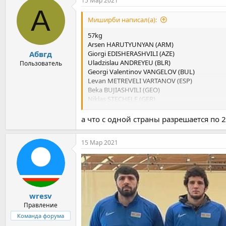
15 Мар 2021
А
Миширби написал(а):
57kg
Arsen HARUTYUNYAN (ARM)
Абвгд
Giorgi EDISHERASHVILI (AZE)
Uladzislau ANDREYEU (BLR)
Пользователь
Georgi Valentinov VANGELOV (BUL)
Levan METREVELI VARTANOV (ESP)
Beka BUJIASHVILI (GEO)
Niklas STECHELE (GER)
Gamzatgadzsi HALIDOV (HUN)
Simone Vincenzo PIRODDU (ITA)
а что с одной страны разрешается по 2
Vladimir EGOROV (MKD)
Razvan Marian KOVACS (ROU)
15 Мар 2021
Andrii YATSENKO (UKR)
65kg
Vazgen TEVANYAN (ARM)
Haji ALIYEV (AZE)
Niurgun SKRIABIN (BLR)
wresv
Vladimir Vladimirov DUBOV (BUL)
Правление
Juan Pablo GONZALEZ CRESPO (ESP)
Команда форума
Ilman MUKHTAROV (FRA)