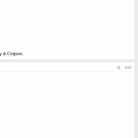
у в Софии.
#49