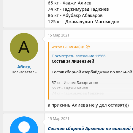
Murad KURAMAGOMEDOV (HUN)
65 кг - Хаджи Алиев
Csaba VIDA (HUN)
74 кг - Гаджимурад Гаджиев
Mitchell Louis FINESILVER (ISR)
86 кг - Абубакр Абакаров
Andrius MAZEIKA (LTU)
125 кг - Джамалудин Магомедов
Maxim VASILIOGLO (ROU)
Malik Michael AMINE (SMR)
Marc DIETSCHE (SUI)
15 Мар 2021
Tajmuraz Mairbekovic SALKAZANOV (SVK)
А
Soner DEMIRTAS (TUR)
wresv написал(а):
Denys PAVLOV (UKR)
Посмотреть вложение 11566
86kg
Состав за лицензией
Hovhannes MKHITARYAN (ARM)
Абвгд
Abubakr ABAKAROV (AZE)
Состав сборной Азербайджана по вольной
Пользователь
Ali SHABANAU (BLR)
Akhmed Adamovitch MAGAMAEV (BUL)
57 кг - Ислам Базарганов
Taimuraz FRIEV NASKIDAEVA (ESP)
65 кг - Хаджи Алиев
Ville Tapani HEINO (FIN)
74 кг - Гаджимурад Гаджиев
Akhmed AIBUEV (FRA)
86 кг - Абубакр Абакаров
Sandro AMINASHVILI (GEO)
125 кг - Джамалудин Магомедов
а прикинь Алиева не у дел оставят)))
Ahmed Ruslanovic DUDAROV (GER)
Georgios SAVVOULIDIS (GRE)
Istvan VEREB (HUN)
15 Мар 2021
Patrik SZUROVSZK I(HUN)
Состав сборной Армении по вольной
Milan MESTER (HUN)