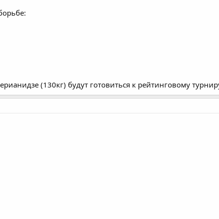
борьбе:
) will compete at 97kg. (Photo: Tony Rotundo)
ерианидзе (130кг) будут готовиться к рейтинговому турнир