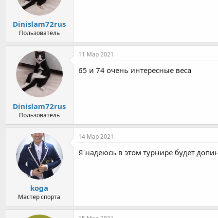
Dinislam72rus
Пользователь
11 Мар 2021
65 и 74 очень интересные веса
Dinislam72rus
Пользователь
14 Мар 2021
Я надеюсь в этом турнире будет допи
koga
Мастер спорта