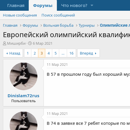
Главная
Форумы
Что нового?
Новые сообщения
Поиск сообщений
Главная
Форумы
Вольная борьба
Турниры
Олимпийские 
Европейский олимпийский квалифик
А
Д
Миширби
6 Мар 2021
в
а
Назад
1
2
3
4
5
…
16
Вперёд
т
т
о
а
р
н
11 Мар 2021
т
а
В 57 в прошлом году был хороший мух
е
ч
м
а
ы
л
а
Dinislam72rus
Пользователь
11 Мар 2021
В 74 в заявке все 7 ребят которые п