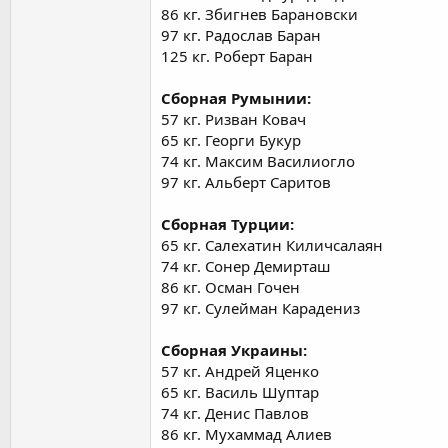
125kg
86 кг. Збигнев Барановски
Paris KAREPI (ALB)
97 кг. Радослав Баран
Johannes LUDESCHER (AUT)
125 кг. Роберт Баран
Jamaladdin MAGOMEDOV (AZE)
Dzianis KHRAMIANKOU (BLR)
Georgi Lyubomirov IVANOV (BUL)
Сборная Румынии:
Jose CUBA VAZQUEZ (ESP)
57 кг. Ризван Ковач
Jere Tapani HEINO (FIN)
65 кг. Георги Букур
Gennadij CUDINOVIC (GER)
74 кг. Максим Василиогло
Daniel LIGETI (HUN)
97 кг. Альберт Саритов
Robert BARAN (POL)
Shamil SHARIPOV (RUS)
Сборная Турции:
65 кг. Салехатин Киличсалаян
74 кг. Сонер Демирташ
86 кг. Осман Гочен
97 кг. Сулейман Карадениз
Сборная Украины:
57 кг. Андрей Яценко
65 кг. Василь Шуптар
74 кг. Денис Павлов
86 кг. Мухаммад Алиев