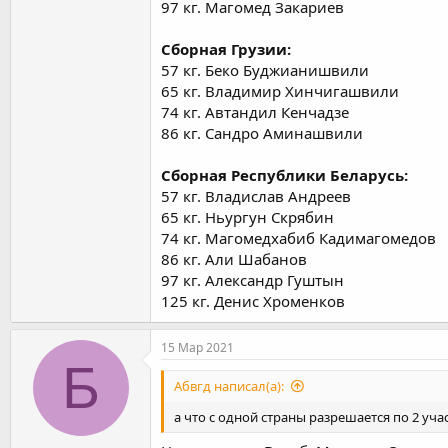
97 кг. Магомед Закариев
Сборная Грузии:
57 кг. Беко Буджианишвили
65 кг. Владимир Хинчигашвили
74 кг. Автандил Кенчадзе
86 кг. Сандро Аминашвили
Сборная Республики Беларусь:
57 кг. Владислав Андреев
65 кг. Ньургун Скрябин
74 кг. Магомедхабиб Кадимагомедов
86 кг. Али Шабанов
97 кг. Александр Гуштын
125 кг. Денис Хроменков
15 Мар 2021
Б
Абвгд написал(а):
а что с одной страны разрешается по 2 учас