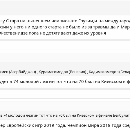
 у Отара на нынешнем чемпионате Грузии,и на международ
зии у него ни одного старта не было из за травмы,да и Ма
ественидзе пока не дотягивают даже их уровня
джиев (Азербайджан) , Курамагомедов (Венгрия) , Кадимагомедов (Бела
дет в 74 молодой лезгин тот что на 70 был на Киевском в 
 74 молодой лезгин тот что на 70 был на Киевском в финале Бекбулат
ёр Европейских игр 2019 года. Чемпион мира 2018 года ср