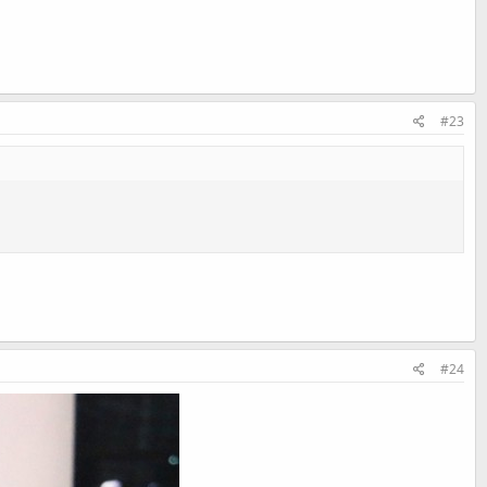
#23
#24