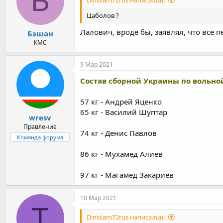
Б
Автандил Кенчадзе (74) и
Цаболов ?
Сандро Аминашвили (86) скорее всего, сей
Лалович, вроде бы, заявлял, что все
Бэшан
КМС
9 Мар 2021
Состав сборной Украины по вольно
57 кг - Андрей Яценко
65 кг - Василий Шуптар
wresv
Правление
74 кг - Денис Павлов
Команда форума
86 кг - Мухамед Алиев
97 кг - Магамед Закариев
10 Мар 2021
T
Dinislam72rus написал(а):