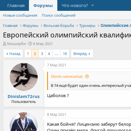
Главная
Форумы
Что нового?
Новые сообщения
Поиск сообщений
Главная
Форумы
Вольная борьба
Турниры
Олимпийские 
Европейский олимпийский квалифик
А
Д
Миширби
6 Мар 2021
в
а
Назад
1
2
3
4
…
16
Вперёд
т
т
о
а
р
н
7 Мар 2021
т
а
е
ч
Dionis написал(а):
м
а
ы
л
В 74 ещё будет один очень интересный уча
а
Цаболов ?
Dinislam72rus
Пользователь
8 Мар 2021
Какая бойня? Лицензию заберут белор
Один призёр мира. Другой прошлогодн