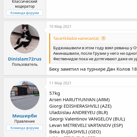
Классический
модератор
Команда форума
10 Мар 2021
Tavartkiladze написал(а):
Буджиашвили в этом году взял реванш у О
Аминашвили, после Грузии у него ни одно
Dinislam72rus
Фественидзе пока не дотягивают даже их 
Пользователь
Беку заметил на турнире Дан Колов 18
11 Мар 2021
57kg
Arsen HARUTYUNYAN (ARM)
Giorgi EDISHERASHVILI (AZE)
Uladzislau ANDREYEU (BLR)
Миширби
Georgi Valentinov VANGELOV (BUL)
Правление
Levan METREVELI VARTANOV (ESP)
Команда форума
Beka BUJIASHVILI (GEO)