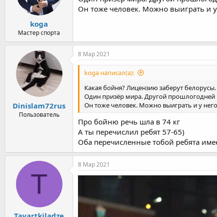
Он тоже человек. Можно выиграть и у
koga
Мастер спорта
8 Мар 2021
koga написал(а):
Какая бойня? Лицензию заберут белорусы. 
Один призёр мира. Другой прошлогодней Е
Dinislam72rus
Он тоже человек. Можно выиграть и у него
Пользователь
Про бойню речь шла в 74 кг
А ты перечислил ребят 57-65)
Оба перечисленные тобой ребята име
8 Мар 2021
T
Tavartkiladze