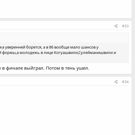
#33
а уверенней борется, а в 86 вообще мало шансов у
чшей формы,а молодежь в лице Когуашвили,Сулейманишвили и
и в финале выйграл. Потом в тень ушел.
#34