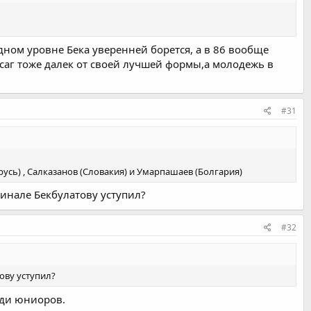
ном уровне Бека уверенней борется, а в 86 вообще
рсаг тоже далек от своей лучшей формы,а молодежь в
#31
русь) , Салказанов (Словакия) и Умарпашаев (Болгария)
финале Бекбулатову уступил?
#32
ову уступил?
еди юниоров.