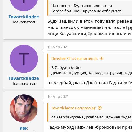
Наконец-то Буджиашвили взяли
Гогава больше 2 кругов не отборится
Tavartkiladze
Буджиашвили в этом году взял реванш
Пользователь
мало шансов у Аминашвили, после Гру
лице Когуашвили,Сулейманишвили и Ф
10 Мар 2021
T
Dinislam72rus написал(а):
В 74 будет бойня
Демирташ (Турция), Кенчадзе (Грузия) , Га
Tavartkiladze
от Азербайджана Джабраил Гаджиев бу
Пользователь
10 Мар 2021
Tavartkiladze написал(а):
от Азербайджана Джабраил Гаджиев будет в
Гаджимурад Гаджиев -бронзовый приз
авк