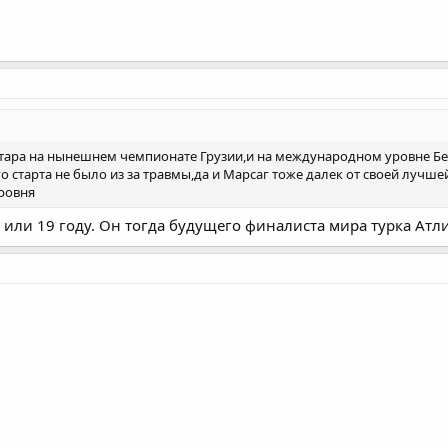
тара на нынешнем чемпионате Грузии,и на международном уровне Бек
го старта не было из за травмы,да и Марсаг тоже далек от своей лу
уровня
 или 19 году. Он тогда будущего финалиста мира турка Атл