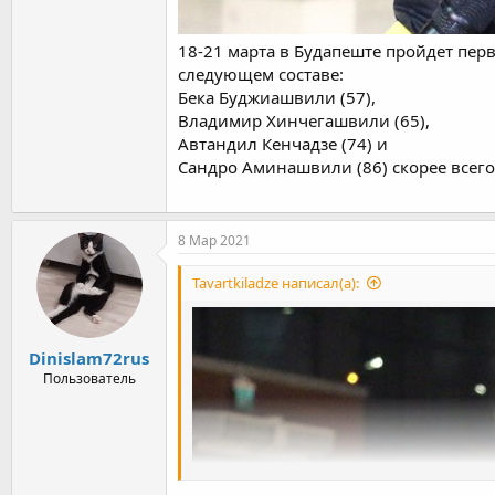
18-21 марта в Будапеште пройдет пер
следующем составе:
Бека Буджиашвили (57),
Владимир Хинчегашвили (65),
Автандил Кенчадзе (74) и
Сандро Аминашвили (86) скорее всего
8 Мар 2021
Tavartkiladze написал(а):
Dinislam72rus
Пользователь