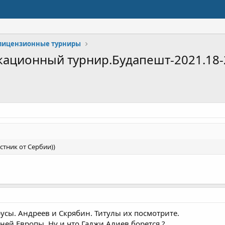
лицензионные турниры
ационный турнир.Будапешт-2021.18-
стник от Сербии))
усы. Андреев и Скрябин. Титулы их посмотрите.
ей Европы. Ну и что Гаджи Алиев борется ?