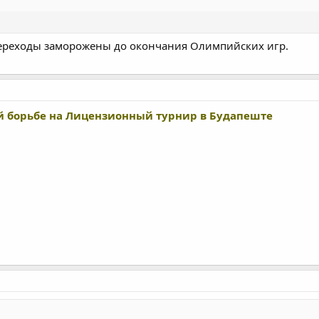
час восстанавливается от травмы кисти полученной на чемпионате Гру
 переходы заморожены до окончания Олимпийских игр.
й борьбе на Лицензионный турнир в Будапеште