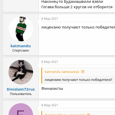
Наконец-то Буджиашвили взяли
Гогава больше 2 кругов не отборится
8 Мар 2021
лицензию получают только победите
katmandu
Спортсмен
8 Мар 2021
katmandu написал(а):
лицензию получают только победители?
Финалисты
Dinislam72rus
Пользователь
18-21 марта в Будапеште пройдет первый 
8 Мар 2021
Бека Буджиашвили (57),
Владимир Хинчегашвили (65),
Dinislam72rus написал(а):