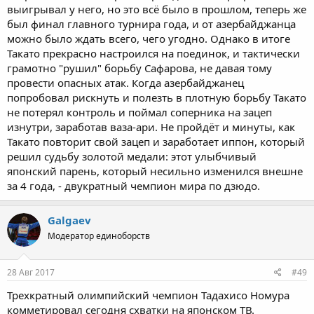
выигрывал у него, но это всё было в прошлом, теперь же
был финал главного турнира года, и от азербайджанца
можно было ждать всего, чего угодно. Однако в итоге
Такато прекрасно настроился на поединок, и тактически
грамотно "рушил" борьбу Сафарова, не давая тому
провести опасных атак. Когда азербайджанец
попробовал рискнуть и полезть в плотную борьбу Такато
не потерял контроль и поймал соперника на зацеп
изнутри, заработав ваза-ари. Не пройдёт и минуты, как
Такато повторит свой зацеп и заработает иппон, который
решил судьбу золотой медали: этот улыбчивый
японский парень, который несильно изменился внешне
за 4 года, - двукратный чемпион мира по дзюдо.
Galgaev
Модератор единоборств
28 Авг 2017
#49
Трехкратный олимпийский чемпион Тадахисо Номура
комметировал сегодня схватки на японском ТВ.