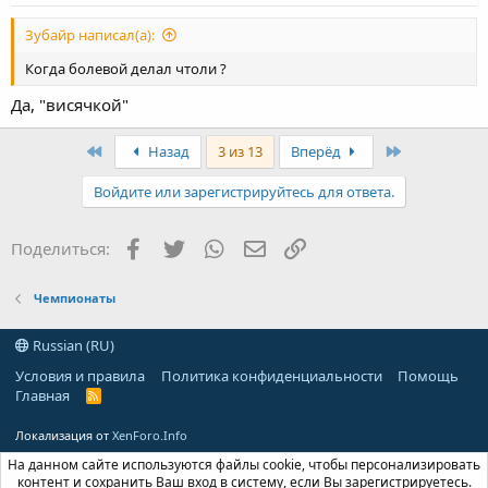
Зубайр написал(а):
Когда болевой делал чтоли ?
Да, "висячкой"
First
Last
Назад
3 из 13
Вперёд
Войдите или зарегистрируйтесь для ответа.
Facebook
Twitter
WhatsApp
Электронная почта
Ссылка
Поделиться:
Чемпионаты
Russian (RU)
Условия и правила
Политика конфиденциальности
Помощь
Главная
R
S
S
Локализация от
XenForo.Info
На данном сайте используются файлы cookie, чтобы персонализировать
контент и сохранить Ваш вход в систему, если Вы зарегистрируетесь.