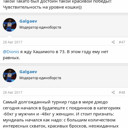
Такой Такато был достоин такой красивой победы!!
Чувствительность на уровне кошки))
Galgaev
Модератор единоборств
28 Авг 2017
#47
@Dionis
я жду Хашимото в 73. В этом году ему нет
равных.
Galgaev
Модератор единоборств
28 Авг 2017
#48
Самый долгожданный турнир года в мире дзюдо
сегодня начался в Будапеште с поединков в категориях
-60кг у мужчин и -48кг у женщин. И стоит признать:
мундиаль начался как надо: с большим количеством
интересных схваток, красивых бросков, неожиданных