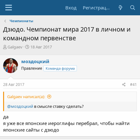
Вход
Регистрация
Чемпионаты
Дзюдо. Чемпионат мира 2017 в личном и
командном первенстве
А
Д
Galgaev
18 Авг 2017
в
а
т
т
моздоцкий
о
а
Правление
Команда форума
р
н
т
а
е
ч
28 Авг 2017
#41
м
а
ы
л
Galgaev написал(а):
а
@моздоцкий
в смысле ставку сделать?
да
я уже все японские иероглифы перебрал, чтобы найти
японские сайты с дзюдо