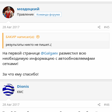
моздоцкий
Правление
Команда форума
28 Авг 2017
#45
БАКИР написал(а):
результаты никто не пишет..(
На первой странице
@Galgaev
разместил всю
необходимую информацию с автообновляемфми
сетками!
За что ему спасибо!
Dionis
КМС
28 Авг 2017
#46