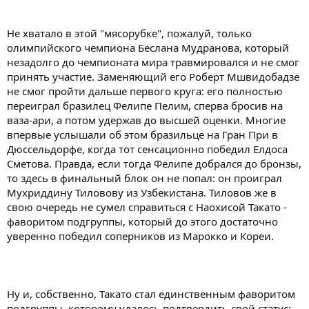
Не хватало в этой "мясорубке", пожалуй, только
олимпийского чемпиона Беслана Мудранова, который
незадолго до чемпионата мира травмировался и не смог
принять участие. Заменяющий его Роберт Мшвидобадзе
не смог пройти дальше первого круга: его полностью
переиграл бразилец Фелипе Пелим, сперва бросив на
ваза-ари, а потом удержав до высшей оценки. Многие
впервые услышали об этом бразильце на Гран При в
Дюссельдорфе, когда тот сенсационно победил Елдоса
Сметова. Правда, если тогда Фелипе добрался до бронзы,
то здесь в финальный блок он не попал: он проиграл
Мухриддину Тиловову из Узбекистана. Тиловов же в
свою очередь не сумел справиться с Наохисой Такато -
фаворитом подгруппы, который до этого достаточно
уверенно победил соперников из Марокко и Кореи.
Ну и, собственно, Такато стал единственным фаворитом
подгруппы, которому удалось подтвердить свой статус: