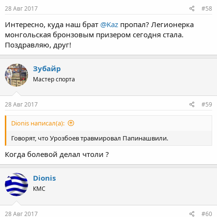
28 Авг 2017
#58
Интересно, куда наш брат
@Kaz
пропал? Легионерка
монгольская бронзовым призером сегодня стала.
Поздравляю, друг!
Зубайр
Мастер спорта
28 Авг 2017
#59
Dionis написал(а):
Говорят, что Урозбоев травмировал Папинашвили.
Когда болевой делал чтоли ?
Dionis
КМС
28 Авг 2017
#60