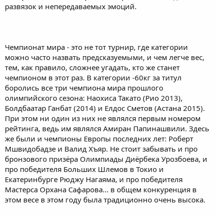
развязок и непередаваемых эмоций.
Чемпионат мира - это не тот турнир, где категории
можно часто назвать предсказуемыми, и чем легче вес,
тем, как правило, сложнее угадать, кто же станет
чемпионом в этот раз. В категории -60кг за титул
боролись все три чемпиона мира прошлого
олимпийского сезона: Наохиса Такато (Рио 2013),
Болдбаатар Ганбат (2014) и Елдос Сметов (Астана 2015).
При этом ни один из них не являлся первым номером
рейтинга, ведь им являлся Амиран Папинашвили. Здесь
же были и чемпионы Европы последних лет: Роберт
Мшвидобадзе и Валид Хъяр. Не стоит забывать и про
бронзового призёра Олимпиады Диёрбека Урозбоева, и
про победителя Больших Шлемов в Токио и
Екатеринбурге Рюджу Нагаяма, и про победителя
Мастерса Орхана Сафарова... в общем конкуренция в
этом весе в этом году была традиционно очень высока.