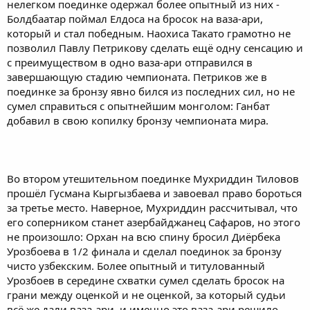
нелегком поединке одержал более опытный из них -
Болдбаатар поймал Елдоса на бросок на ваза-ари,
который и стал победным. Наохиса Такато грамотно не
позволил Павлу Петрикову сделать ещё одну сенсацию и
с преимуществом в одно ваза-ари отправился в
завершающую стадию чемпионата. Петриков же в
поединке за бронзу явно бился из последних сил, но не
сумел справиться с опытнейшим монголом: Ганбат
добавил в свою копилку бронзу чемпионата мира.
Во втором утешительном поединке Мухриддин Тиловов
прошёл Гусмана Кыргызбаева и завоевал право бороться
за третье место. Наверное, Мухриддин рассчитывал, что
его соперником станет азербайджанец Сафаров, но этого
не произошло: Орхан на всю спину бросил Диёрбека
Урозбоева в 1/2 финала и сделал поединок за бронзу
чисто узбекским. Более опытный и титулованный
Урозбоев в середине схватки сумел сделать бросок на
грани между оценкой и не оценкой, за который судьи
всё же дали ваза-ари, и именно это ваза-ари решило