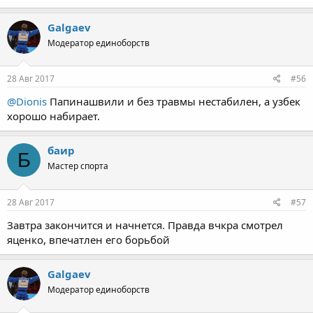
Galgaev
Модератор единоборств
28 Авг 2017
#56
@Dionis
Папинашвили и без травмы нестабилен, а узбек
хорошо набирает.
баир
Б
Мастер спорта
28 Авг 2017
#57
Завтра закончится и начнется. Правда вчкра смотрел
яценко, впечатлен его борьбой
Galgaev
Модератор единоборств