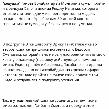
"дедушка" Ганбат Болдбаатар из Монголии сумел пройти
и француза Хъяр, и японца Рюджу Нагаяма, которого
многие считали одним из претендентов на медаль
сегодня. Но вот с Урозбоевым 30-летний монгол
справиться не сумел, и узбек вышел в полуфинал.
В подгруппе B же фавориту Эрику Такабатаке уже во
второй схватке пришлось встретиться с Елдосом
Сметовым, который явно не был настроен снимать свою
красную нашивку (нашивку действующего чемпиона
мира). Елдос прошёл и бразильца Такабатаке, и иранца
Рашнонежада, но вот азербайджанца Орхана Сафарова в
четвертьфинале пройти не сумел: казах получил три
шидо и отправился в подгруппу утешения.
Так, в утешительной схватке сошлись два чемпиона
мира разных лет: Ганбат и Сметов, и победу в этом