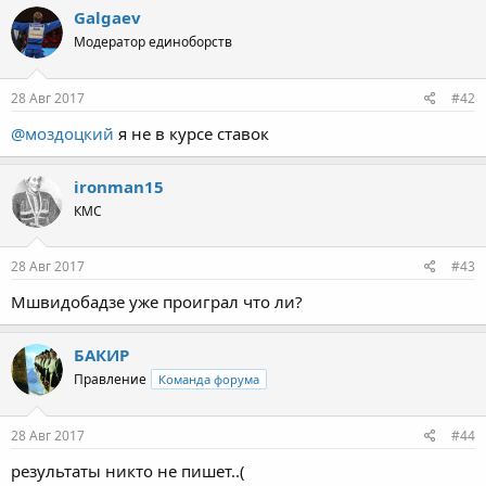
Galgaev
Модератор единоборств
28 Авг 2017
#42
@моздоцкий
я не в курсе ставок
ironman15
КМС
28 Авг 2017
#43
Мшвидобадзе уже проиграл что ли?
БАКИР
Правление
Команда форума
28 Авг 2017
#44
результаты никто не пишет..(