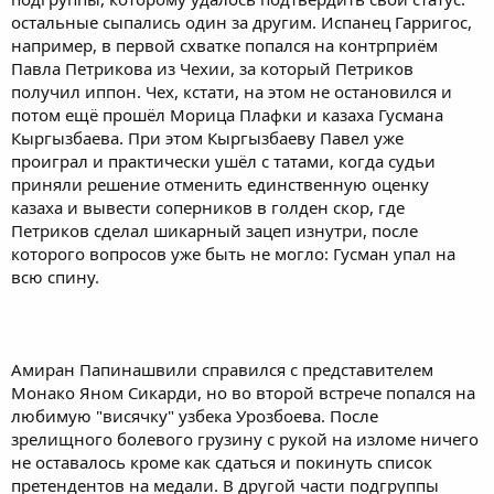
остальные сыпались один за другим. Испанец Гарригос,
например, в первой схватке попался на контрприём
Павла Петрикова из Чехии, за который Петриков
получил иппон. Чех, кстати, на этом не остановился и
потом ещё прошёл Морица Плафки и казаха Гусмана
Кыргызбаева. При этом Кыргызбаеву Павел уже
проиграл и практически ушёл с татами, когда судьи
приняли решение отменить единственную оценку
казаха и вывести соперников в голден скор, где
Петриков сделал шикарный зацеп изнутри, после
которого вопросов уже быть не могло: Гусман упал на
всю спину.
Амиран Папинашвили справился с представителем
Монако Яном Сикарди, но во второй встрече попался на
любимую "висячку" узбека Урозбоева. После
зрелищного болевого грузину с рукой на изломе ничего
не оставалось кроме как сдаться и покинуть список
претендентов на медали. В другой части подгруппы