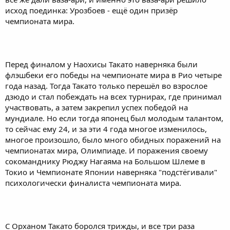
исход поединка: Урозбоев - ещё один призёр
чемпионата мира.
Перед финалом у Наохисы Такато наверняка были
флэшбеки его победы на чемпионате мира в Рио четыре
года назад. Тогда Такато только перешёл во взрослое
дзюдо и стал побеждать на всех турнирах, где принимал
участвовать, а затем закрепил успех победой на
мундиале. Но если тогда японец был молодым талантом,
то сейчас ему 24, и за эти 4 года многое изменилось,
многое произошло, было много обидных поражений на
чемпионатах мира, Олимпиаде. И поражения своему
сокоманднику Рюджу Нагаяма на Большом Шлеме в
Токио и Чемпионате Японии наверняка "подстёгивали"
психологически финалиста чемпионата мира.
С Орханом Такато боролся трижды, и все три раза