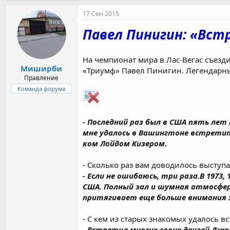
17 Сен 2015
Павел Пинигин: «Вст
На чемпионат мира в Лас-Вегас съез
Миширби
«Триумф» Павел Пинигин. Легендарны
Правление
Команда форума
- Последний раз был в США пять лет
мне удалось в Вашингтоне встретит
ком Лойдом Кизером.
- Сколько раз вам доводилось выступ
- Если не ошибаюсь, три раза.В 1973,
США. Полный зал и шумная атмосфера
притягивает еще больше внимания 
- С кем из старых знакомых удалось вс
- Встретил многих своих друзей Джо