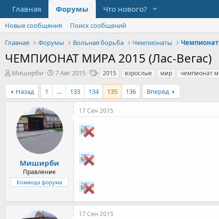
Главная
Форумы
Что нового?
Новые сообщения
Поиск сообщений
Главная
Форумы
Вольная борьба
Чемпионаты
Чемпионат
ЧЕМПИОНАТ МИРА 2015 (Лас-Вегас)
А
Д
Т
Миширби
7 Авг 2015
2015
взрослые
мир
чемпионат м
в
а
е
т
т
г
Назад
1
…
133
134
135
136
Вперёд
о
а
и
р
н
17 Сен 2015
т
а
е
ч
м
а
ы
л
а
Миширби
Правление
Команда форума
17 Сен 2015