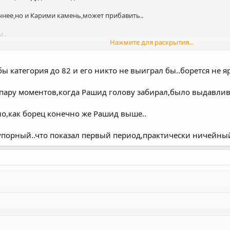
нее,но и Карими камень,может прибавить..
..
Нажмите для раскрытия...
нимает).Интересно было бы его посмотреть с Кудией и Дауреном
Нажмите для раскрытия...
 категория до 82 и его никто не выиграл бы..борется не яр
пару моментов,когда Рашид голову забирал,было выдавливан
о,как борец конечно же Рашид выше..
 упорный..что показал первый период,практически ничейны