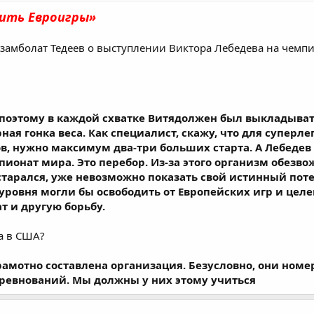
ить Евроигры»
замболат Тедеев о выступлении Виктора Лебедева на чемпи
я, поэтому в каждой схватке Витядолжен был выкладыват
ая гонка веса. Как специалист, скажу, что для суперле
в, нужно максимум два-три больших старта. А Лебедев 
ионат мира. Это перебор. Из-за этого организм обезво
 старался, уже невозможно показать свой истинный поте
уровня могли бы освободить от Европейских игр и цел
т и другую борьбу.
а в США?
грамотно составлена организация. Безусловно, они номе
оревнований. Мы должны у них этому учиться