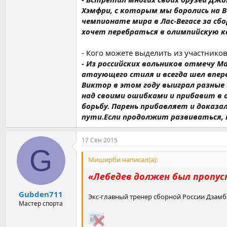
Хэмфри, с которым мы боролись на В
чемпионате мира в Лас-Вегасе за сбо
хочет перебраться в олимпийскую ка
- Кого можете выделить из участнико
- Из российских вольников отмечу М
атаующего стиля и всегда шел впере
Виктор в этом году выиграл разные
над своими ошибками и прибавит в 
борьбу. Парень прибавляет и доказа
пути.Если продолжит развиваться,
17 Сен 2015
G
Миширби написал(а):
«Лебедев должен был пропу
Gubden711
Экс-главный тренер сборной России Дзамб
Мастер спорта