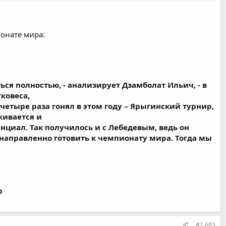
онате мира:
ься полностью, - анализирует Дзамболат Ильич, - в
гковеса,
четыре раза гонял в этом году – Ярыгинский турнир,
живается и
нциал. Так получилось и с Лебедевым, ведь он
енаправленно готовить к чемпионату мира. Тогда мы
р
#2.683