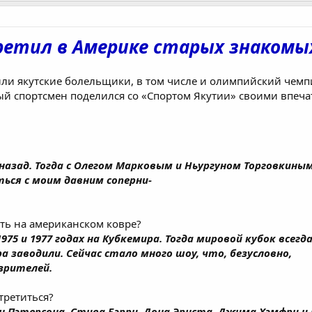
ретил в Америке старых знакомы
дили якутские болельщики, в том числе и олимпийский чем
й спортсмен поделился со «Спортом Якутии» своими впеча
 назад. Тогда с Олегом Марковым и Ньургуном Торговкины
ься с моим давним соперни-
ать на американском ковре?
 1975 и 1977 годах на Кубкемира. Тогда мировой кубок все
 заводили. Сейчас стало много шоу, что, безусловно,
зрителей.
третиться?
н Пэтерсона, Стива Бэрри, Дона Эрнста, Джима Хэмфри и