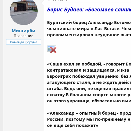
Борис Будаев: «Богомоев сли
Бурятский борец Александр Богомое
чемпионате мира в Лас-Вегасе. Че
Миширби
прокомментировал неудачное выст
Правление
Команда форума
«Саша ехал за победой, - говорит 
контратаковал и защищался. Из-за
Евроиграх побеждал уверенно, без
атакующего стиля, а не ждать дейст
штаба. Ведь они, не оценив прави
схватку.В большом спорте многое р
он этого украинца, обязательно вы
«Александр – опытный борец - прод
России, поэтому мы по-прежнему на
он еще себя покажет»