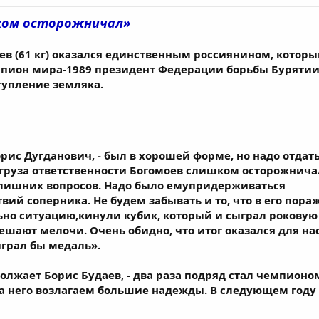
шком осторожничал»
в (61 кг) оказался единственным россиянином, которы
мпион мира-1989 президент Федерации борьбы Бурятии
упление земляка.
Борис Дугданович, - был в хорошей форме, но надо отда
 груза ответственности Богомоев слишком осторожничал
 лишних вопросов. Надо было емупридерживаться
вий соперника. Не будем забывать и то, что в его пора
льно ситуацию,кинули кубик, который и сыграл рокову
ешают мелочи. Очень обидно, что итог оказался для на
играл бы медаль».
олжает Борис Будаев, - два раза подряд стал чемпионо
 него возлагаем большие надежды. В следующем году он