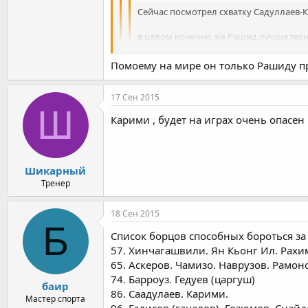
Сейчас посмотрел схватку Садуллаев-К
в целом конечно же Рашид лучше,техн
пару моментов в схватке были непонят
Помоему на мире он только Рашиду п
Очень сильный он,по ходу и хорошую пр
17 Сен 2015
Я думаю он больше Садуллаева,была бы кате
Ш
Карими , будет на играх очень опасен !!
вроде выталкивания не считаются,но пару 
Выиграл конечно же Рашид заслуженно,ка
Шикарный
но счет на табло должент быть более упо
Тренер
18 Сен 2015
Б
Список борцов способных бороться за
57. Хинчагашвили. Ян Кьонг Ил. Рахим
65. Аскеров. Чамизо. Наврузов. Рамон
74. Барроуз. Гедуев (царгуш)
баир
86. Саадулаев. Карими.
Мастер спорта
96. Гадисов (гацалов). Гозюмов. Снайд