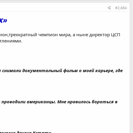
#2.684
х»
пион,трехкратный чемпион мира, а ныне директор ЦСП
тлениями.
м снимали документальный фильм о моей карьере, где
гда проводили американцы. Мне нравилось бороться в
 многих других.Кстати,