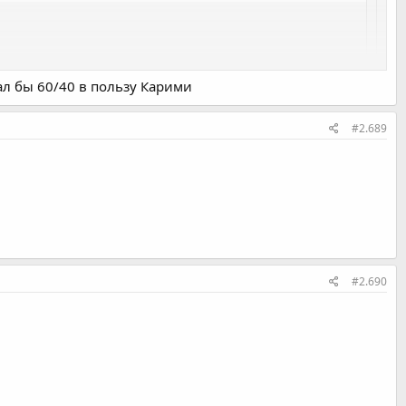
л бы 60/40 в пользу Карими
#2.689
о силен оч. и походу будет прибавлять..
огли бы пару раз и не оценить..
#2.690