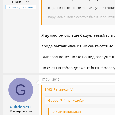
Правление
Команда форума
в целом конечно же Рашид лучше,технич
пару моментов в схватке были непонятны
Очень сильный он,по ходу и хорошую при
Я думаю он больше Садуллаева,была бы
вроде выталкивания не считаются,но 
Выиграл конечно же Рашид заслуженн
но счет на табло должент быть более
17 Сен 2015
G
БАКИР написал(а):
Gubden711 написал(а):
Gubden711
Мастер спорта
БАКИР написал(а):