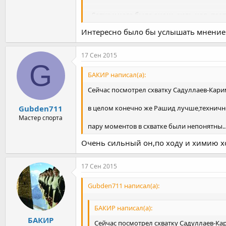
- Сетка у него было очень силь-ная, п
сказывается чрезмерная гонка веса. Как
Интересно было бы услышать мнение 
который гоняет по 8-10 килограммов, н
Евроигры и чемпионат мира. Это перебо
теряет свои ресурсы. Как бы ты ни ста
17 Сен 2015
Спортсмена такого уровня могли бы осв
G
и другую борьбу.
БАКИР написал(а):
- Как вам организация чемпионат мира в 
Сейчас посмотрел схватку Садуллаев-Карим
- Уровень очень высокий. Четко и грам
в целом конечно же Рашид лучше,техничне
Gubden711
один по проведению такого рода сорев
Мастер спорта
пару моментов в схватке были непонятны..
Очень сильный он,по ходу и химию х
17 Сен 2015
Gubden711 написал(а):
БАКИР написал(а):
БАКИР
Сейчас посмотрел схватку Садуллаев-Кар