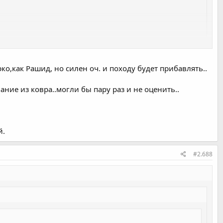
ко,как Рашид, но силен оч. и походу будет прибавлять..
ие из ковра..могли бы пару раз и не оценить..
й.
#2.688