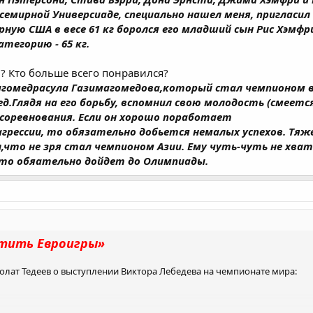
семирной Универсиаде, специально нашел меня, пригласил 
рную США в весе 61 кг боролся его младший сын Рис Хэмфр
тегорию - 65 кг.
в? Кто больше всего понравился?
агомедрасула Газимагомедова,который стал чемпионом в 
д.Глядя на его борьбу, вспомнил свою молодость (смеется
 соревнования. Если он хорошо поработает
агрессии, то обязательно добьется немалых успехов. Тя
л,что не зря стал чемпионом Азии. Ему чуть-чуть не хва
 то обяательно дойдет до Олимпиады.
стить Евроигры»
олат Тедеев о выступлении Виктора Лебедева на чемпионате мира: