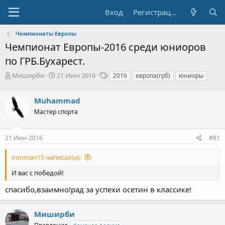
Вход
Регистрация
Чемпионаты Европы
Чемпионат Европы-2016 среди юниоров
по ГРБ.Бухарест.
А
Д
Т
Миширби
21 Июн 2016
2016
европа(грб)
юниоры
в
а
е
т
т
г
Muhammad
о
а
и
р
н
Мастер спорта
т
а
е
ч
21 Июн 2016
#81
м
а
ы
л
а
ironman15 написал(а):
И вас с победой!
спасибо,взаимно!рад за успехи осетин в классике!
Миширби