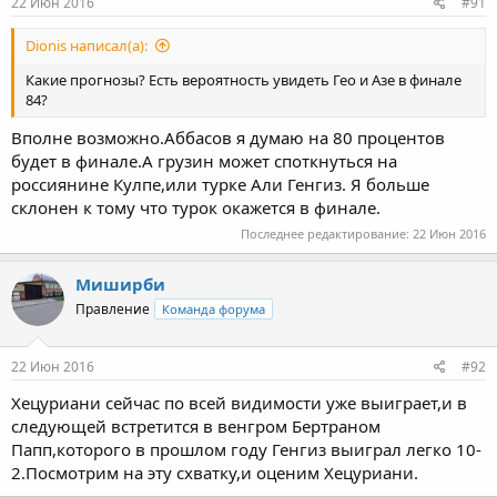
22 Июн 2016
#91
Dionis написал(а):
Какие прогнозы? Есть вероятность увидеть Гео и Азе в финале
84?
Вполне возможно.Аббасов я думаю на 80 процентов
будет в финале.А грузин может споткнуться на
россиянине Кулпе,или турке Али Генгиз. Я больше
склонен к тому что турок окажется в финале.
Последнее редактирование:
22 Июн 2016
Миширби
Правление
Команда форума
22 Июн 2016
#92
Хецуриани сейчас по всей видимости уже выиграет,и в
следующей встретится в венгром Бертраном
Папп,которого в прошлом году Генгиз выиграл легко 10-
2.Посмотрим на эту схватку,и оценим Хецуриани.