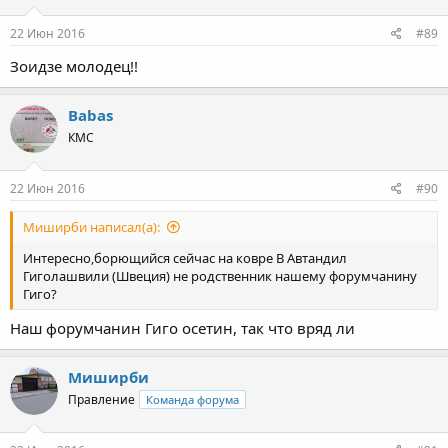
22 Июн 2016
#89
Зоидзе молодец!!
Babas
КМС
22 Июн 2016
#90
Миширби написал(а):
Интересно,борющийся сейчас на ковре В Автандил
Гиголашвили (Швеция) не родственник нашему форумчанину
Гиго?
Наш форумчанин Гиго осетин, так что вряд ли
Миширби
Правление
Команда форума