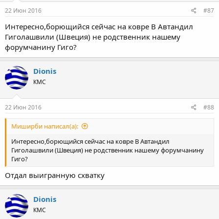
22 Июн 2016
#87
Интересно,борющийся сейчас на ковре В Автандил
Гиголашвили (Швеция) не родственник нашему
форумчанину Гиго?
Dionis
КМС
22 Июн 2016
#88
Миширби написал(а):
Интересно,борющийся сейчас на ковре В Автандил
Гиголашвили (Швеция) не родственник нашему форумчанину
Гиго?
Отдал выигранную схватку
Dionis
КМС