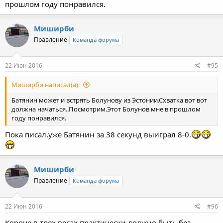
прошлом году понравился.
Миширби
Правление
Команда форума
22 Июн 2016
#95
Миширби написал(а):
Батянин может и встрять Болунову из Эстонии.Схватка вот вот
должна начаться..Посмотрим.Этот Болунов мне в прошлом
году понравился.
Пока писал,уже Батянин за 38 секунд выиграл 8-0.
Миширби
Правление
Команда форума
22 Июн 2016
#96
Короче,в трех весах практически должно быть без