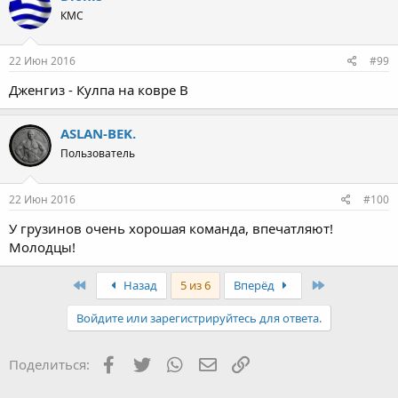
КМС
22 Июн 2016
#99
Дженгиз - Кулпа на ковре В
ASLAN-BEK.
Пользователь
22 Июн 2016
#100
У грузинов очень хорошая команда, впечатляют!
Молодцы!
First
Last
Назад
5 из 6
Вперёд
Войдите или зарегистрируйтесь для ответа.
Facebook
Twitter
WhatsApp
Электронная почта
Ссылка
Поделиться: