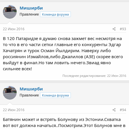
Миширби
Правление
Команда форума
22 Июн 2016
#93
В 120 Патаридзе я думаю снова зажмет вес несмотря на
то что в его части сетки главные его конкуренты Эдгар
Хачатрян и турок Осман Йылдирим. Наверху либо
россиянин Измайлов,либо Джалилов (АЗЕ) скорее всего
выйдут в финал.Но там ловить нечего.Звиад явно
сильнее всех!
Последнее редактирование:
22 Июн 2016
Миширби
Правление
Команда форума
22 Июн 2016
#94
Батянин может и встрять Болунову из Эстонии.Схватка
вот вот должна начаться..Посмотрим.Этот Болунов мне в