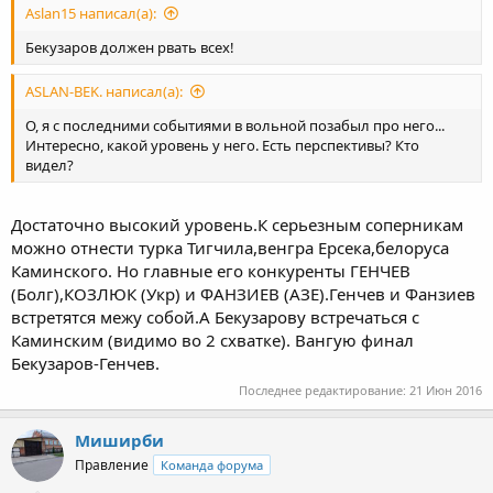
Aslan15 написал(а):
Бекузаров должен рвать всех!
ASLAN-BEK. написал(а):
О, я с последними событиями в вольной позабыл про него...
Интересно, какой уровень у него. Есть перспективы? Кто
видел?
Достаточно высокий уровень.К серьезным соперникам
можно отнести турка Тигчила,венгра Ерсека,белоруса
Каминского. Но главные его конкуренты ГЕНЧЕВ
(Болг),КОЗЛЮК (Укр) и ФАНЗИЕВ (АЗЕ).Генчев и Фанзиев
встретятся межу собой.А Бекузарову встречаться с
Каминским (видимо во 2 схватке). Вангую финал
Бекузаров-Генчев.
Последнее редактирование:
21 Июн 2016
Миширби
Правление
Команда форума