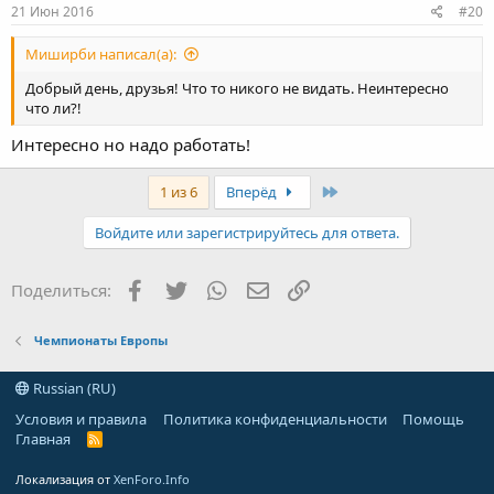
21 Июн 2016
#20
Миширби написал(а):
Добрый день, друзья! Что то никого не видать. Неинтересно
что ли?!
Интересно но надо работать!
Last
1 из 6
Вперёд
Войдите или зарегистрируйтесь для ответа.
Facebook
Twitter
WhatsApp
Электронная почта
Ссылка
Поделиться:
Чемпионаты Европы
Russian (RU)
Условия и правила
Политика конфиденциальности
Помощь
Главная
R
S
S
Локализация от
XenForo.Info