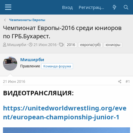
Вход
Регистрация
Чемпионаты Европы
Чемпионат Европы-2016 среди юниоров
по ГРБ.Бухарест.
А
Д
Т
Миширби
21 Июн 2016
2016
европа(грб)
юниоры
в
а
е
т
т
г
Миширби
о
а
и
р
н
Правление
Команда форума
т
а
е
ч
21 Июн 2016
#1
м
а
ы
л
ВИДЕОТРАНСЛЯЦИЯ:
а
https://unitedworldwrestling.org/eve
nt/european-championship-junior-1