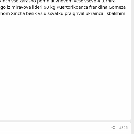
al xinch vse xarasho pomniat vnovom vese vsevo 4 turnira
dnogo iz miravova lideri 60 kg Puertorikoanca franklina Gomeza
hom Xincha besik vsiu sxvatku praigrival ukrainca i sbalshim
#326