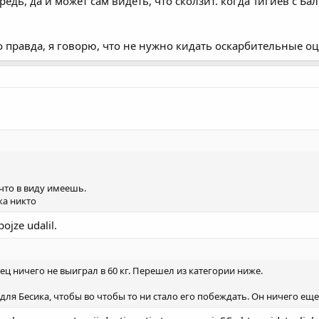
ередь, да и может сам видеть, что сколзит. когда Тигиев с 
то правда, я говорю, что не нужно кидать оскарбительные о
 что в виду имеешь.
ка никто
ojze udalil.
ец ничего не выиграл в 60 кг. Перешел из категории ниже.
я Бесика, чтобы во чтобы то ни стало его побеждать. Он ничего еще не