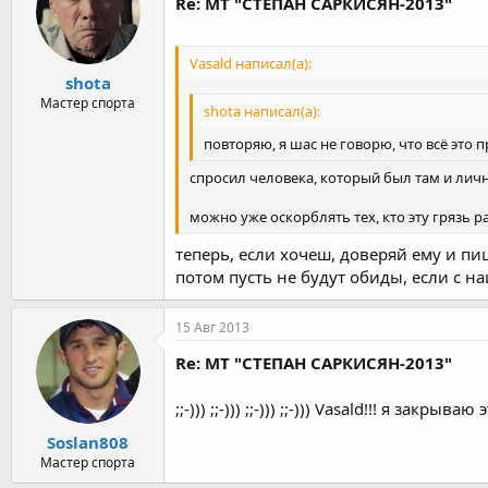
Re: МТ "СТЕПАН САРКИСЯН-2013"
Vasald написал(а):
shota
Мастер спорта
shota написал(а):
повторяю, я шас не говорю, что всё это 
спросил человека, который был там и лично
можно уже оскорблять тех, кто эту грязь р
теперь, если хочеш, доверяй ему и пиш
потом пусть не будут обиды, если с н
15 Авг 2013
Re: МТ "СТЕПАН САРКИСЯН-2013"
;;-))) ;;-))) ;;-))) ;;-))) Vasald!!! я закрыва
Soslan808
Мастер спорта