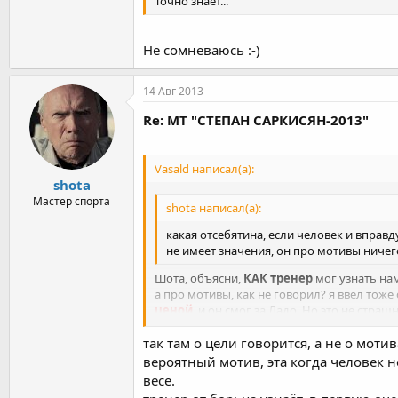
Точно знает...
Не сомневаюсь :-)
14 Авг 2013
Re: МТ "СТЕПАН САРКИСЯН-2013"
Vasald написал(а):
shota
Мастер спорта
shota написал(а):
какая отсебятина, если человек и вправд
не имеет значения, он про мотивы ничег
Шота, объясни,
КАК тренер
мог узнать нам
а про мотивы, как не говорил? я ввел тоже
ценой
, и он смог за Ладо. Но это не страш
Да и Гия так перевел.
так там о цели говорится, а не о мот
вероятный мотив, эта когда человек н
весе.