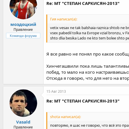
Re: МТ "СТЕПАН САРКИСЯН-2013"
Гия написал(а):
моздоцкий
vetix vesax ne tak balshaia raznica shtob ne b
Правление
vsex pabedil tolka na Evrope vzial bronzu, v F
Команда форума
shto dlia besika Lado ne kto tem bolee shto p
Я все равно не понял про какое сообщ
Хинчегашвили пока лишь талантливый 
побед, то мало на кого настраиваешь
Отсюда я говорю, что для него на вт
15 Авг 2013
Re: МТ "СТЕПАН САРКИСЯН-2013"
shota написал(а):
Vasald
повторяю, я шас не говорю, что всё это пр
Правление