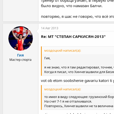
тренер от борьца узнаёт, в первую оч
было видно, что намазан Балчи.
повторяю, я шас не говорю, что всё э
14 Авг 2013
Re: МТ "СТЕПАН САРКИСЯН-2013"
моздоцкий написал(а):
Гия
Гия,
Мастер спорта
я не знаю, что я там редактировал, точнее,
Когда я писал, что Хинчегашвили для Беси
vot ob etom soobshenie gavariu katori ti p
моздоцкий написал(а):
то имел в виду следующее: грузинский бор
На счет 7-1 я не отталкивался.
Повторюсь, Хинчегашвили не та величина дл