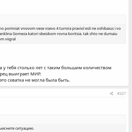
sho pomniat vnovom vese vsevo 4 turnira praviol esli ne oshibaius i vo
 franklina Gomeza katori sbesikom rovna boritsia. tak shto ne dumaiu
m viigral
 у тебя столько лет с таким большим количеством
орец выиграет МИР.
то схватка не могла была быть.
#327
выисните ситуацию.