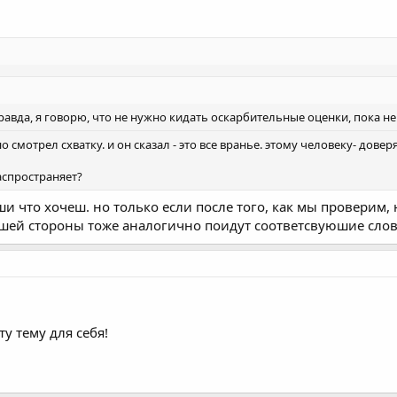
правда, я говорю, что не нужно кидать оскарбительные оценки, пока н
 смотрел схватку. и он сказал - это все вранье. этому человеку- дове
аспространяет?
и что хочеш. но только если после того, как мы проверим, 
ашей стороны тоже аналогично поидут соответсвуюшие слова 
ю эту тему для себя!