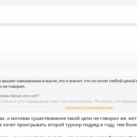
у вышел намазанным в масле, это и значит, что он хочет любой ценой
о не говорил.
азан Бесик или нет?
 статью в гугл переводчик и вот что получилось: "Я считаю, что Армен
но, главное, Khinchegashvili из лучших в чемпионате мира. ".
Нажмите для раскрытия...
ивах. о мотивах сушествования такой цели не говорил же. мо
Нажмите для раскрытия...
е хочет проигрывать второй турнир подряд в году, тем бол