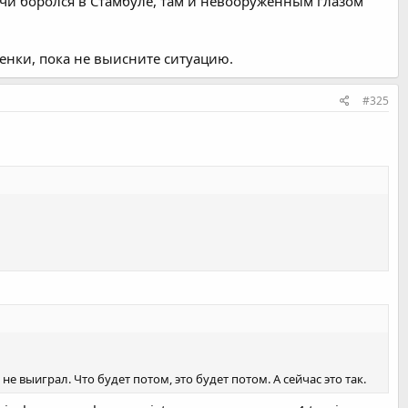
Балчи боролся в Стамбуле, там и невооружённым глазом
ценки, пока не выисните ситуацию.
#325
 выиграл. Что будет потом, это будет потом. А сейчас это так.