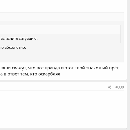
е выисните ситуацию.
ряю абсолютно.
наши скажут, что всё правда и этот твой знакомый врёт,
в ответ тем, кто оскарблял.
#330