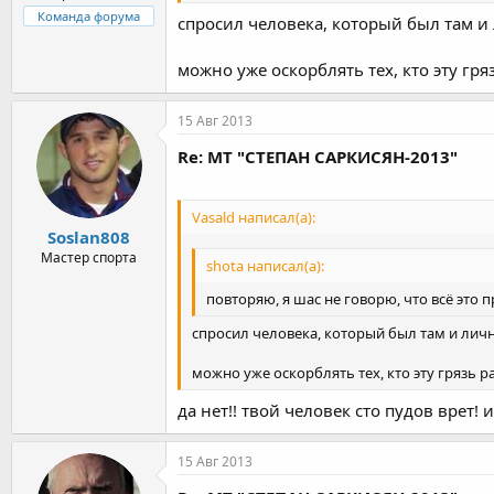
Команда форума
спросил человека, который был там и л
можно уже оскорблять тех, кто эту гря
15 Авг 2013
Re: МТ "СТЕПАН САРКИСЯН-2013"
Vasald написал(а):
Soslan808
Мастер спорта
shota написал(а):
повторяю, я шас не говорю, что всё это 
спросил человека, который был там и лично
можно уже оскорблять тех, кто эту грязь р
да нет!! твой человек сто пудов врет! и т
15 Авг 2013