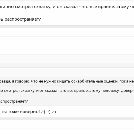
ично смотрел схватку. и он сказал - это все вранье. этому
зь распространяет?
правда, я говорю, что не нужно кидать оскарбительные оценки, пока н
 смотрел схватку. и он сказал - это все вранье. этому человеку- дове
аспространяет?
ы тоже наверно! :-) :-) :-)