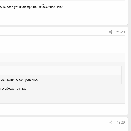
 человеку- доверяю абсолютно.
#328
е выисните ситуацию.
ряю абсолютно.
#329