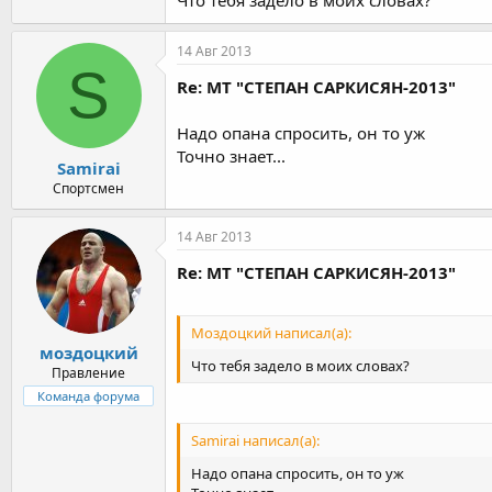
Что тебя задело в моих словах?
14 Авг 2013
S
Re: МТ "СТЕПАН САРКИСЯН-2013"
Надо опана спросить, он то уж
Точно знает...
Samirai
Спортсмен
14 Авг 2013
Re: МТ "СТЕПАН САРКИСЯН-2013"
Моздоцкий написал(а):
моздоцкий
Что тебя задело в моих словах?
Правление
Команда форума
Samirai написал(а):
Надо опана спросить, он то уж