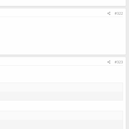
#322
#323