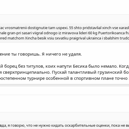
rac vrosmatrenii dostignutie tam uspexi. 55 shto pridstavlial xinch vse xara
inale gran-pri sasari viigral odnogo iz miravova lideri 60 kg Puertorikoanca
ered matchom Xincha besik vsiu sxvatku praigrival ukrainca i sbalshim trudo
ение ты говоришь. Я ничего не удаля.
борец без титулов, коих напути Бесика было немало. Когда
ся сверхпринципиально. Пускай талантливый грузинский б
оростепенном турнире особенной в спортивном плане точно э
авда, я говорю, что не нужно кидать оскарбительные оценки, пока не 