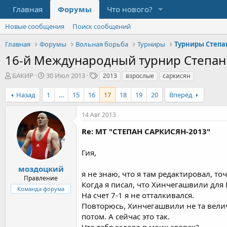
Главная
Форумы
Что нового?
Новые сообщения
Поиск сообщений
Главная
Форумы
Вольная борьба
Турниры
Турниры Степа
16-й Международный турнир Степан 
А
Д
Т
БАКИР
30 Июл 2013
2013
взрослые
саркисян
в
а
е
т
т
г
Назад
1
…
15
16
17
18
19
20
Вперёд
о
а
и
р
н
14 Авг 2013
т
а
е
ч
Re: МТ "СТЕПАН САРКИСЯН-2013"
м
а
ы
л
Гия,
а
моздоцкий
я не знаю, что я там редактировал, то
Правление
Когда я писал, что Хинчегашвили для 
Команда форума
На счет 7-1 я не отталкивался.
Повторюсь, Хинчегашвили не та величи
потом. А сейчас это так.