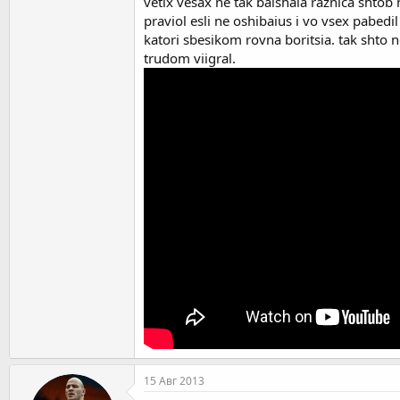
vetix vesax ne tak balshaia raznica shtob
praviol esli ne oshibaius i vo vsex pabedi
katori sbesikom rovna boritsia. tak shto 
trudom viigral.
15 Авг 2013