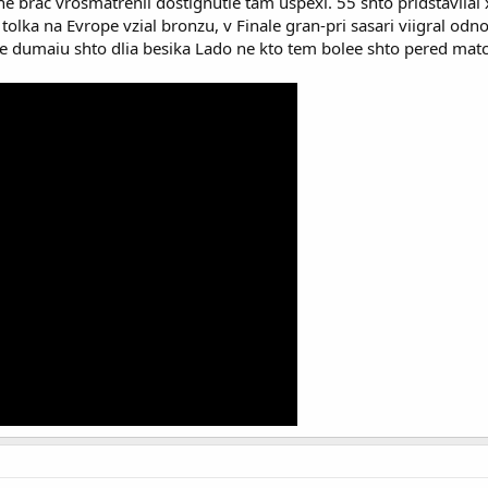
 ne brac vrosmatrenii dostignutie tam uspexi. 55 shto pridstavli
l tolka na Evrope vzial bronzu, v Finale gran-pri sasari viigral o
ne dumaiu shto dlia besika Lado ne kto tem bolee shto pered matc