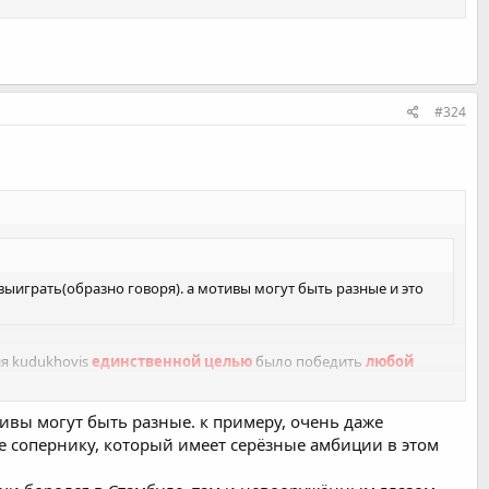
#324
 выиграть(образно говоря). а мотивы могут быть разные и это
ия kudukhovis
единственной целью
было победить
любой
тивы могут быть разные. к примеру, очень даже
ее сопернику, который имеет серёзные амбиции в этом