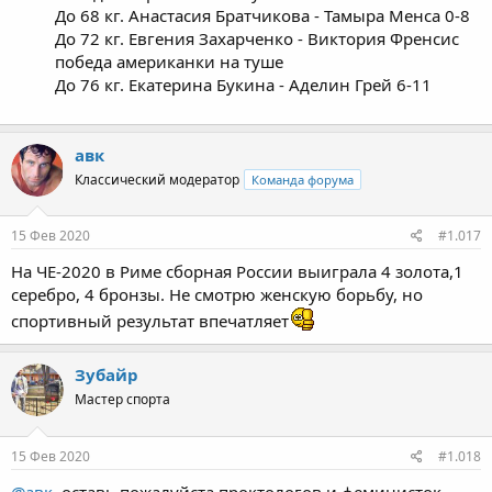
До 68 кг. Анастасия Братчикова - Тамыра Менса 0-8
До 72 кг. Евгения Захарченко - Виктория Френсис
победа американки на туше
До 76 кг. Екатерина Букина - Аделин Грей 6-11
авк
Классический модератор
Команда форума
15 Фев 2020
#1.017
На ЧЕ-2020 в Риме сборная России выиграла 4 золота,1
серебро, 4 бронзы. Не смотрю женскую борьбу, но
спортивный результат впечатляет
Зубайр
Мастер спорта
15 Фев 2020
#1.018
@авк
, оставь пожалуйста проктологов и феминисток.