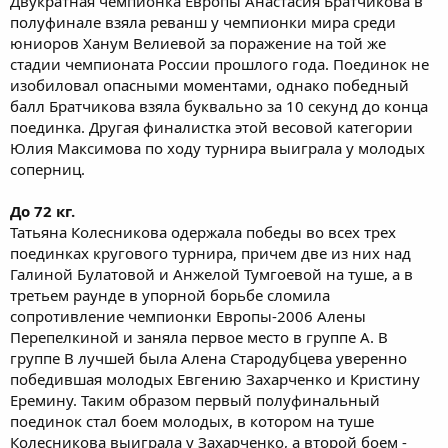
Двукратная чемпионка Европы Анастасия Братчикова в
полуфинале взяла реванш у чемпионки мира среди
юниоров Ханум Велиевой за поражение на той же
стадии чемпионата России прошлого года. Поединок не
изобиловал опасными моментами, однако победный
балл Братчикова взяла буквально за 10 секунд до конца
поединка. Другая финалистка этой весовой категории
Юлия Максимова по ходу турнира выиграла у молодых
соперниц.
До 72 кг.
Татьяна Колесникова одержала победы во всех трех
поединках кругового турнира, причем две из них над
Галиной Булатовой и Анжелой Тумгоевой на туше, а в
третьем раунде в упорной борьбе сломила
сопротивление чемпионки Европы-2006 Алены
Перепелкиной и заняла первое место в группе А. В
группе B лучшей была Алена Стародубцева уверенно
победившая молодых Евгению Захарченко и Кристину
Еремину. Таким образом первый полуфинальный
поединок стал боем молодых, в котором на туше
Колесникова выиграла у Захарченко, а второй боем -