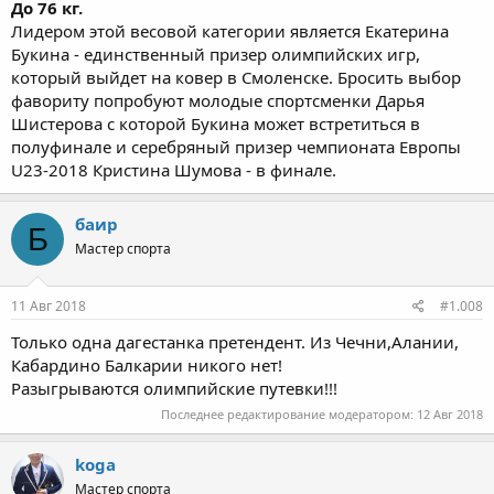
До 76 кг.
Лидером этой весовой категории является Екатерина
Букина - единственный призер олимпийских игр,
который выйдет на ковер в Смоленске. Бросить выбор
фавориту попробуют молодые спортсменки Дарья
Шистерова с которой Букина может встретиться в
полуфинале и серебряный призер чемпионата Европы
U23-2018 Кристина Шумова - в финале.
баир
Б
Мастер спорта
11 Авг 2018
#1.008
Только одна дагестанка претендент. Из Чечни,Алании,
Кабардино Балкарии никого нет!
Разыгрываются олимпийские путевки!!!
Последнее редактирование модератором:
12 Авг 2018
koga
Мастер спорта