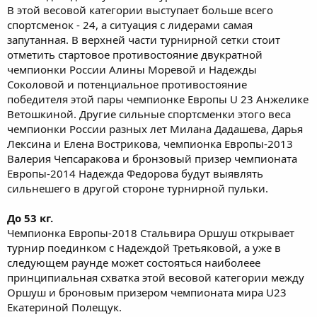
В этой весовой категории выступает больше всего
спортсменок - 24, а ситуация с лидерами самая
запутанная. В верхней части турнирной сетки стоит
отметить стартовое противостояние двукратной
чемпионки России Алины Моревой и Надежды
Соколовой и потенциальное противостояние
победителя этой пары чемпионке Европы U 23 Анжелике
Ветошкиной. Другие сильные спортсменки этого веса
чемпионки России разных лет Милана Дадашева, Дарья
Лексина и Елена Вострикова, чемпионка Европы-2013
Валерия Чепсаракова и бронзовый призер чемпионата
Европы-2014 Надежда Федорова будут выявлять
сильнешего в другой стороне турнирной пульки.
До 53 кг.
Чемпионка Европы-2018 Стальвира Оршуш открывает
турнир поединком с Надеждой Третьяковой, а уже в
следующем раунде может состояться наиболеее
принципиальная схватка этой весовой категории между
Оршуш и броновым призером чемпионата мира U23
Екатериной Полещук.