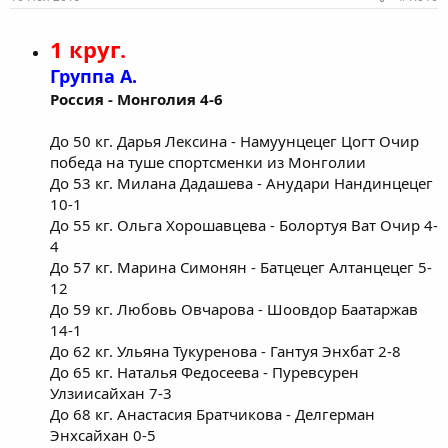
1 круг.
Группа А.
Россия - Монголия 4-6
До 50 кг. Дарья Лексина - Намуунцецег Цогт Очир
победа на туше спортсменки из Монголии
До 53 кг. Милана Дадашева - Анудари Нандинцецег
10-1
До 55 кг. Ольга Хорошавцева - Болортуя Ват Очир 4-
4
До 57 кг. Марина Симонян - Батцецег Алтанцецег 5-
12
До 59 кг. Любовь Овчарова - Шоовдор Баатаржав
14-1
До 62 кг. Ульяна Тукуренова - Гантуя Энхбат 2-8
До 65 кг. Наталья Федосеева - Пуревсурен
Улзиисайхан 7-3
До 68 кг. Анастасия Братчикова - Делгерман
Энхсайхан 0-5