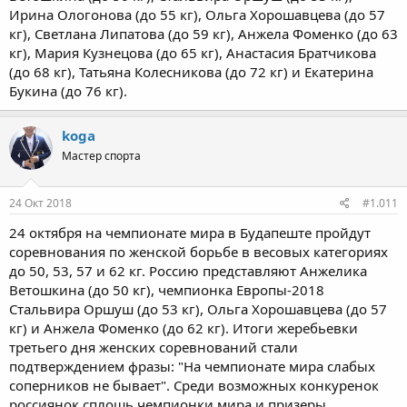
Ирина Ологонова (до 55 кг), Ольга Хорошавцева (до 57
кг), Светлана Липатова (до 59 кг), Анжела Фоменко (до 63
кг), Мария Кузнецова (до 65 кг), Анастасия Братчикова
(до 68 кг), Татьяна Колесникова (до 72 кг) и Екатерина
Букина (до 76 кг).
koga
Мастер спорта
24 Окт 2018
#1.011
24 октября на чемпионате мира в Будапеште пройдут
соревнования по женской борьбе в весовых категориях
до 50, 53, 57 и 62 кг. Россию представляют Анжелика
Ветошкина (до 50 кг), чемпионка Европы-2018
Стальвира Оршуш (до 53 кг), Ольга Хорошавцева (до 57
кг) и Анжела Фоменко (до 62 кг). Итоги жеребьевки
третьего дня женских соревнований стали
подтверждением фразы: "На чемпионате мира слабых
соперников не бывает". Среди возможных конкуренок
россиянок сплошь чемпионки мира и призеры