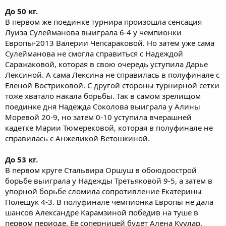
До 50 кг.
В первом же поединке турнира произошла сенсация
Луиза Сулейманова выиграла 6-4 у чемпионки
Европы-2013 Валерии Чепсараковой. Но затем уже сама
Сулейманова не смогла справиться с Надеждой
Саражаковой, которая в свою очередь уступила Дарье
Лексиной. А сама Лексина не справилась в полуфинале с
Еленой Востриковой. С другой стороны турнирной сетки
тоже хватало накала борьбы. Так в самом зрелищом
поединке дня Надежда Соколова выиграла у Алины
Моревой 20-9, но затем 0-10 уступила вчерашней
кадетке Марии Тюмерековой, которая в полуфинале не
справилась с Анжеликой Ветошкиной.
До 53 кг.
В первом круге Стальвира Оршуш в обоюдоострой
борьбе выиграла у Надежды Третьяковой 9-5, а затем в
упорной борьбе сломила сопротивление Екатерины
Полещук 4-3. В полуфинале чемпионка Европы не дала
шансов Александре Карамзиной победив на туше в
первом периоде. Ее соперницей будет Алена Куулар.