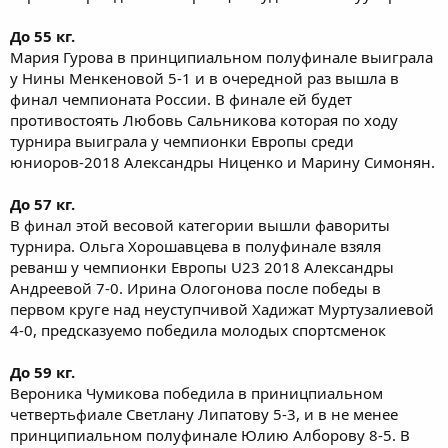
До 55 кг.
Мария Гурова в принципиальном полуфинале выиграла
у Нины Менкеновой 5-1 и в очередной раз вышла в
финал чемпионата России. В финале ей будет
противостоять Любовь Сальникова которая по ходу
турнира выиграла у чемпионки Европы среди
юниоров-2018 Александры Ниценко и Марину Симонян.
До 57 кг.
В финал этой весовой категории вышли фавориты
турнира. Ольга Хорошавцева в полуфинале взяля
реванш у чемпионки Европы U23 2018 Александры
Андреевой 7-0. Ирина Ологонова после победы в
первом круге над неуступчивой Хадижат Муртузалиевой
4-0, предсказуемо победила молодых спортсменок
До 59 кг.
Вероника Чумикова победила в приницпиальном
четвертьфиале Светлану Липатову 5-3, и в не менее
принципиальном полуфинале Юлию Алборову 8-5. В