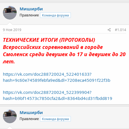
Миширби
Правление
Команда форума
9 Ноя 2019
#1.014
ТЕХНИЧЕСКИЕ ИТОГИ (ПРОТОКОЛЫ)
Всероссийских соревнований в городе
Смоленск среди девушек до 17 и девушек до 20
лет.
https://vk.com/doc288720024_522401633?
hash=9c60e74589febfa9ed&dl=7208eca45091f22f3b
https://vk.com/doc288720024_522399904?
hash=b9bf14573c7850cfa2&dl=8364bd4cd31fbdd819
Миширби
Правление
Команда форума