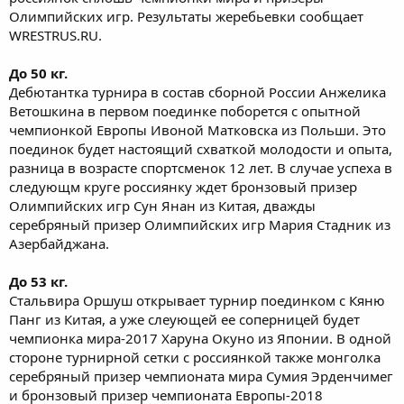
Олимпийских игр. Результаты жеребьевки сообщает
WRESTRUS.RU.
До 50 кг.
Дебютантка турнира в состав сборной России Анжелика
Ветошкина в первом поединке поборется с опытной
чемпионкой Европы Ивоной Матковска из Польши. Это
поединок будет настоящий схваткой молодости и опыта,
разница в возрасте спортсменок 12 лет. В случае успеха в
следующм круге россиянку ждет бронзовый призер
Олимпийских игр Сун Янан из Китая, дважды
серебряный призер Олимпийских игр Мария Стадник из
Азербайджана.
До 53 кг.
Стальвира Оршуш открывает турнир поединком с Кяню
Панг из Китая, а уже слеующей ее соперницей будет
чемпионка мира-2017 Харуна Окуно из Японии. В одной
стороне турнирной сетки с россиянкой также монголка
серебряный призер чемпионата мира Сумия Эрденчимег
и бронзовый призер чемпионата Европы-2018