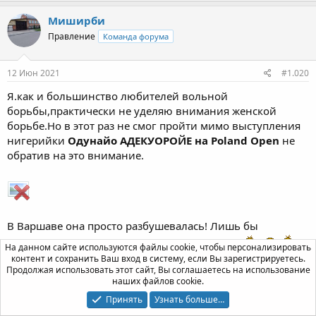
Миширби
Правление
Команда форума
12 Июн 2021
#1.020
Я.как и большинство любителей вольной
борьбы,практически не уделяю внимания женской
борьбе.Но в этот раз не смог пройти мимо выступления
нигерийки
Одунайо АДЕКУОРОЙЕ на Poland Open
не
обратив на это внимание.
В Варшаве она просто разбушевалась! Лишь бы
впоследствии её не дисквалифицировали ...
На данном сайте используются файлы cookie, чтобы персонализировать
контент и сохранить Ваш вход в систему, если Вы зарегистрируетесь.
Продолжая использовать этот сайт, Вы соглашаетесь на использование
Итак, в квалификации она разгромила сильную
наших файлов cookie.
украинку Т.Кит 10-0 !
Принять
Узнать больше…