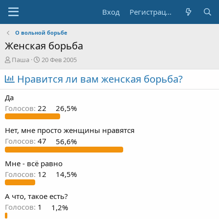
Вход
Регистрация
О вольной борьбе
Женская борьба
А
Д
Паша
20 Фев 2005
в
а
т
Нравится ли вам женская борьба?
т
о
а
р
н
Да
т
а
Голосов:
22
26,5%
е
ч
м
а
ы
л
Нет, мне просто женщины нравятся
а
Голосов:
47
56,6%
Мне - всё равно
Голосов:
12
14,5%
А что, такое есть?
Голосов:
1
1,2%