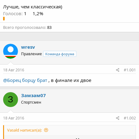
Лучше, чем классическая)
Голосов:
1
1,2%
Всего проголосовало
83
wresv
Правление
Команда форума
18 Авг 2016
#1.001
@Борец борцу брат
, в финале их двое
Замзам07
З
Спортсмен
18 Авг 2016
#1.002
Vasald написал(а):