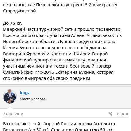
ветеранов, где Перепелкина уверено 8-2 выиграла у
Стародубцевой.
До 76 кг.
В верхней части турнирной сетки прошло первенство
Красноярского края с участием Алены Афанасьевой из
Новосибирской области. Лучшей среди своих стала
Ксения Буракова последовательно победившая
Викторию Фролову и Кристину Шумову. Второй
финалисткой турнир стала самая титулованная
участница чемпионата России бронзовый призер
Олимпийских игр-2016 Екатерина Букина, которая
спокойно выиграла оба своих поединка.
koga
Мастер спорта
23 Окт 2018
#1.010
В состав женской сборной России вошли Анжелика
Ветошкина (до 50 кг), Стальвира Оршуш (до 53 кг),