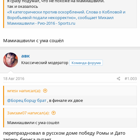
я сразу подумал, что не похоже на Мамиашвили.
так и оказалось
«Я категорически против оскорблений. Слова о Кобловой и
Воробьевой подали некорректно», сообщает Михаил
Мамиашвили - Рио-2016 - Sports.ru
Мамиашвили с ума сошёл
авк
Классический модератор
Команда форума
18 Авг 2016
#1.003
wresv написал(а):
@Борец борцу брат
, в финале их двое
Замзам07 написал(а):
Мамиашвили с ума сошёл
перепраздновал в русском доме победу Ромы и Дато
теперь берега путает.