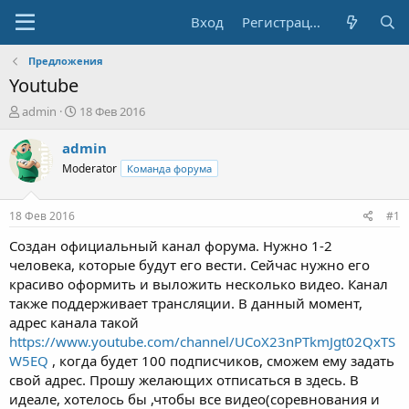
Вход
Регистрация
Предложения
Youtube
А
Д
admin
18 Фев 2016
в
а
т
т
admin
о
а
Moderator
Команда форума
р
н
т
а
е
ч
18 Фев 2016
#1
м
а
ы
л
Создан официальный канал форума. Нужно 1-2
а
человека, которые будут его вести. Сейчас нужно его
красиво оформить и выложить несколько видео. Канал
также поддерживает трансляции. В данный момент,
адрес канала такой
https://www.youtube.com/channel/UCoX23nPTkmJgt02QxTS
W5EQ
, когда будет 100 подписчиков, сможем ему задать
свой адрес. Прошу желающих отписаться в здесь. В
идеале, хотелось бы ,чтобы все видео(соревнования и