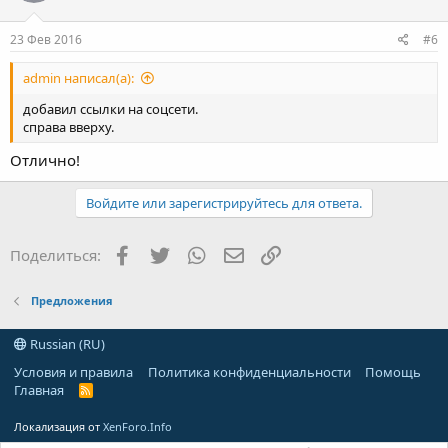
23 Фев 2016
#6
admin написал(а):
добавил ссылки на соцсети.
справа вверху.
Отлично!
Войдите или зарегистрируйтесь для ответа.
Facebook
Twitter
WhatsApp
Электронная почта
Ссылка
Поделиться:
Предложения
Russian (RU)
Условия и правила
Политика конфиденциальности
Помощь
Главная
R
S
S
Локализация от
XenForo.Info