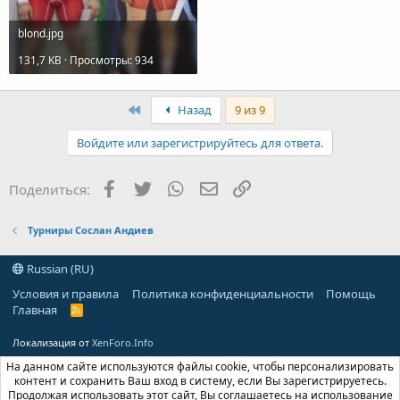
blond.jpg
131,7 KB · Просмотры: 934
First
Назад
9 из 9
Войдите или зарегистрируйтесь для ответа.
Facebook
Twitter
WhatsApp
Электронная почта
Ссылка
Поделиться:
Турниры Сослан Андиев
Russian (RU)
Условия и правила
Политика конфиденциальности
Помощь
Главная
R
S
S
Локализация от
XenForo.Info
На данном сайте используются файлы cookie, чтобы персонализировать
контент и сохранить Ваш вход в систему, если Вы зарегистрируетесь.
Продолжая использовать этот сайт, Вы соглашаетесь на использование