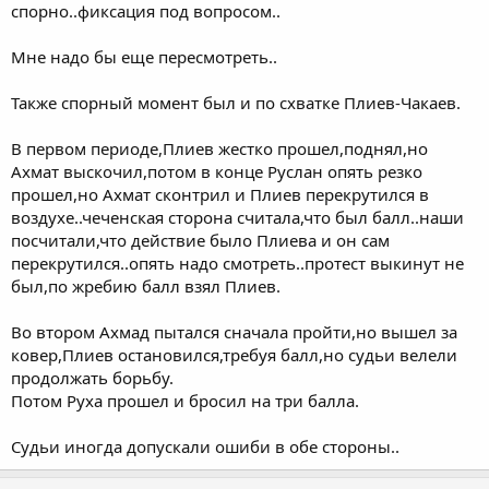
спорно..фиксация под вопросом..
Мне надо бы еще пересмотреть..
Также спорный момент был и по схватке Плиев-Чакаев.
В первом периоде,Плиев жестко прошел,поднял,но
Ахмат выскочил,потом в конце Руслан опять резко
прошел,но Ахмат сконтрил и Плиев перекрутился в
воздухе..чеченская сторона считала,что был балл..наши
посчитали,что действие было Плиева и он сам
перекрутился..опять надо смотреть..протест выкинут не
был,по жребию балл взял Плиев.
Во втором Ахмад пытался сначала пройти,но вышел за
ковер,Плиев остановился,требуя балл,но судьи велели
продолжать борьбу.
Потом Руха прошел и бросил на три балла.
Судьи иногда допускали ошиби в обе стороны..