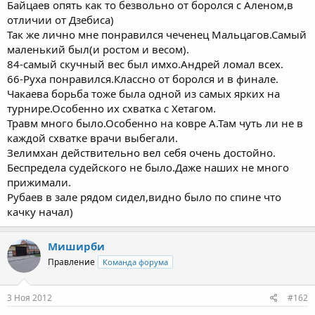
Байцаев опять как то безвольно от боролся с Аленом,в
отличии от Дзебиса)
Так же лично мне понравился чеченец Мальцагов.Самый
маленький был(и ростом и весом).
84-самый скучный вес был имхо.Андрей ломал всех.
66-Руха понравился.Классно от боролся и в финале.
Чакаева борьба тоже была одной из самых ярких на
турнире.Особенно их схватка с Хетагом.
Травм много было.Особенно на ковре А.Там чуть ли не в
каждой схватке врачи выбегали.
Зелимхан действительно вел себя очень достойно.
Беспредела судейского не было.Даже наших не много
прижимали.
Рубаев в зале рядом сидел,видно было по спине что
качку начал)
Миширби
Правление
Команда форума
3 Ноя 2012
#162