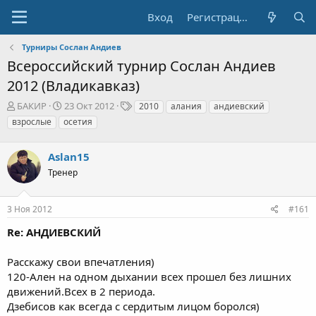
Вход
Регистрация
Турниры Сослан Андиев
Всероссийский турнир Сослан Андиев
2012 (Владикавказ)
А
Д
Т
БАКИР
23 Окт 2012
2010
алания
андиевский
в
а
е
взрослые
осетия
т
т
г
о
а
и
р
Aslan15
н
т
а
Тренер
е
ч
м
а
ы
л
3 Ноя 2012
#161
а
Re: АНДИЕВСКИЙ
Расскажу свои впечатления)
120-Ален на одном дыхании всех прошел без лишних
движений.Всех в 2 периода.
Дзебисов как всегда с сердитым лицом боролся)