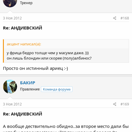
Тренер
3 Ноя 2012
#168
Re: АНДИЕВСКИЙ
акцент написал(а):
у фрица бедро толще чем у масуми даже. )))
он лишь блондин или скорее (полу)албинос?
Просто он истинный ариец :-)
БАКИР
Правление
Команда форума
3 Ноя 2012
#169
Re: АНДИЕВСКИЙ
А вообще дествительно обидно..за второе место дали бы