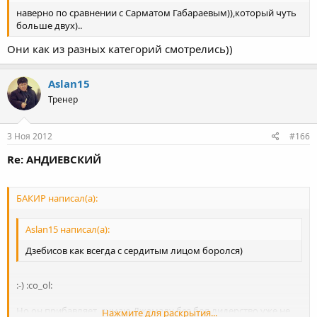
наверно по сравнении с Сарматом Габараевым)),который чуть
больше двух)..
Они как из разных категорий смотрелись))
Aslan15
Тренер
3 Ноя 2012
#166
Re: АНДИЕВСКИЙ
БАКИР написал(а):
Aslan15 написал(а):
Дзебисов как всегда с сердитым лицом боролся)
:-) :co_ol:
Но он прибавляет..думаю Джамалу без боя лидерство уже не
Нажмите для раскрытия...