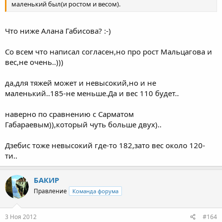
маленький был(и ростом и весом).
Что ниже Алана Габисова? :-)
Со всем что написал согласен,но про рост Мальцагова и
вес,не очень..)))
да,для тяжей может и невысокий,но и не
маленький..185-не меньше.Да и вес 110 будет..
наверно по сравнению с Сарматом
Габараевым)),который чуть больше двух)..
Дзебис тоже невысокий где-то 182,зато вес около 120-
ти..
БАКИР
Правление
Команда форума
3 Ноя 2012
#164