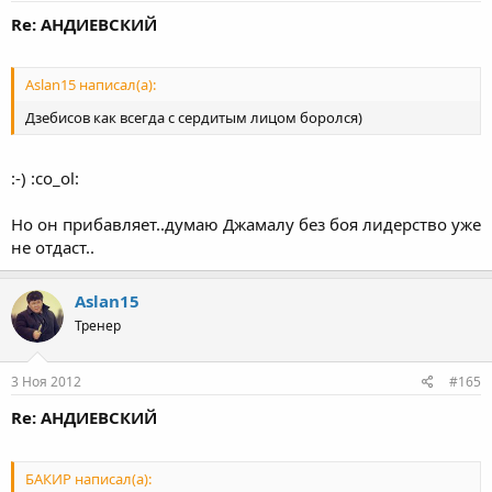
Re: АНДИЕВСКИЙ
Aslan15 написал(а):
Дзебисов как всегда с сердитым лицом боролся)
:-) :co_ol:
Но он прибавляет..думаю Джамалу без боя лидерство уже
не отдаст..
Aslan15
Тренер
3 Ноя 2012
#165
Re: АНДИЕВСКИЙ
БАКИР написал(а):