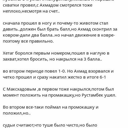
схватки провел,с Ахмадом смотрелся тоже
неплохо,несмотря на счет..
сначала прошел в ногу и почему-то животом стал
давить..должен был брать балл,но Ахмад сконтрил за
ковром-дали два балла..но начал движение в ковре-
поэтому все правильно.
Хетаг боролся первым номером,пошел в наглую в
захват,хотел бросить, но накрылся на 3 балла..
во втором периоде повел 1-0. Но Ахмад взорвался и
четко прошел и сразу накатил жестко в итоге 6-1
С Максхадовым ,в первом тоже накрылся,потом был
момент положить на промакашку,но Рустамбек ушел.
Во втором все-таки поймал на промокашку и
положил,но..
судьи считают,что туше было чисто,но было