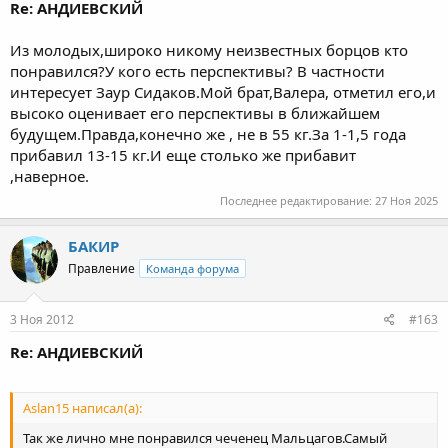
Re: АНДИЕВСКИЙ
Из молодых,широко никому неизвестных борцов кто
понравился?У кого есть перспективы? В частности
интересует Заур Сидаков.Мой брат,Валера, отметил его,и
высоко оценивает его перспективы в ближайшем
будущем.Правда,конечно же , не в 55 кг.За 1-1,5 года
прибавил 13-15 кг.И еще столько же прибавит
,наверное.
Последнее редактирование:
27 Ноя 2025
БАКИР
Правление
Команда форума
3 Ноя 2012
#163
Re: АНДИЕВСКИЙ
Aslan15 написал(а):
Так же лично мне понравился чеченец Мальцагов.Самый