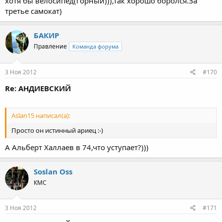
хотя бы велосипед(горный))),так хорошо боролся.За
третье самокат)
БАКИР
Правление
Команда форума
3 Ноя 2012
#170
Re: АНДИЕВСКИЙ
Aslan15 написал(а):
Просто он истинный ариец :-)
А Альберт Халлаев в 74,что уступает?)))
Soslan Oss
КМС
3 Ноя 2012
#171