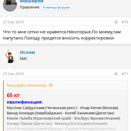
Миширби
Правление
Команда форума
27 Сен 2019
#70
Что то мне сетки не нравятся.Некоторые.По моему,там
напутано.Походу придется вносить корректировки
Ислам
КМС
27 Сен 2019
#71
Миширби написал(а):
65 кг
квалификация:
Муслим Сайдуллаев (Чеченская респ.) - Инар Кетия (Москва)
Вахид Ализаде (Азербайджан) - Киляб Ханикаев (Дагестан)
Кежик Чымба (Красноярский край) - Эльбрус Валиев (Алания)
Азнаур Таваев (Дагестан) - Махмуд Богатырев (Алания)
Али Рагимзаде (Азербайджан) - Сармат Калтаев (Казахстан)