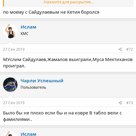
Нажмите для раскрытия...
Руслан Жендаев (Красноярский край) - Шамиль Магомедов
(Дагестан)
по моему с Сайдулаевым не Кетия боролся
Хаджимурад Базарганов (Дагестан) - Роберт Дзукаев (Алания)
Георгий Секинаев (Алания) - Роберт Манасян (Красноярский
Ислам
край)
КМС
Мухамад Бештоев (Москва) - Курбан Шираев (Дагестан)
Майрбек Саидов (Чеченская респ) - Антон Евдокимов
(Красноярский край)
27 Сен 2019
#72
Иналбек Шериев (Москва) - Артем Евглевский (Кемеровская
обл)
МУслим Сайдулаев,Жамалов выиграли,Муса Мехтиханов
Ахмед Касумов (Дагестан) - Адам Далгатов (Дагестан)
проиграл.
Савр Шалбуров (Калмыкия) - Артур Бадтиев (Алания)
Тимофей Богатырев (Алания) - Загир Шахиев (Дагестан)
Чарли Успешный
1\8 финала:
Пользователь
Давид Чельдиев (Алания) - Аюбхан Сайдалханов (С-Петербург)
27 Сен 2019
#73
Было бы не плохо если бы и на ковре B табло вели с
фамилиями..
Ислам