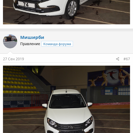
Миширби
Правление
Команда форума
27 Сен 2019
#67