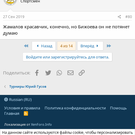
Спортсмен
27 Сен 2019
#80
Жамалов красавчик, конечно, но Бижоева он не потянет
думаю
First
Last
Назад
4 из 14
Вперёд
Войдите или зарегистрируйтесь для ответа.
Facebook
Twitter
WhatsApp
Электронная почта
Ссылка
Поделиться:
Турниры Юрий Гусов
Russian (RU)
Условия и правила
Политика конфиденциальности
Помощь
Главная
R
S
S
Локализация от
XenForo.Info
На данном сайте используются файлы cookie, чтобы персонализировать