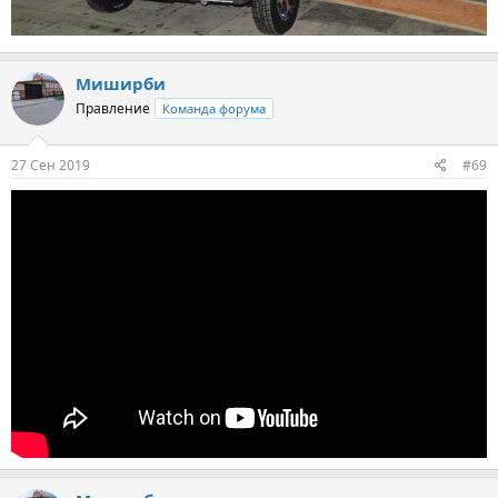
Миширби
Правление
Команда форума
27 Сен 2019
#69