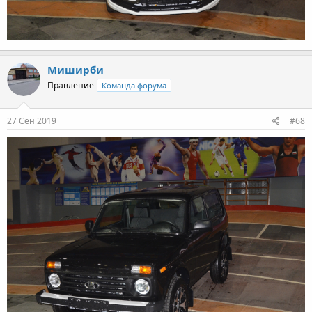
Миширби
Правление
Команда форума
27 Сен 2019
#68