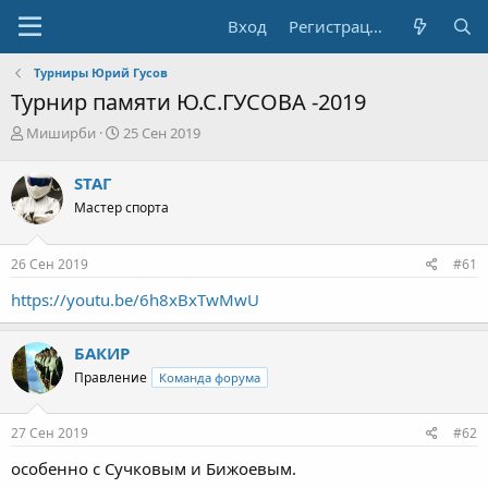
Вход
Регистрация
Турниры Юрий Гусов
Турнир памяти Ю.С.ГУСОВА -2019
А
Д
Миширби
25 Сен 2019
в
а
т
т
STAГ
о
а
Мастер спорта
р
н
т
а
е
ч
26 Сен 2019
#61
м
а
ы
л
https://youtu.be/6h8xBxTwMwU
а
БАКИР
Правление
Команда форума
27 Сен 2019
#62
особенно с Сучковым и Бижоевым.