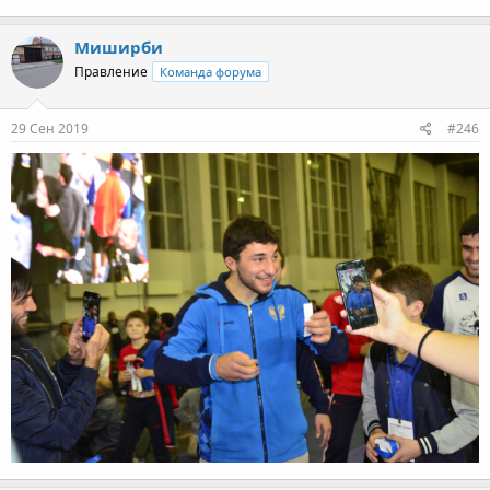
Миширби
Правление
Команда форума
29 Сен 2019
#246