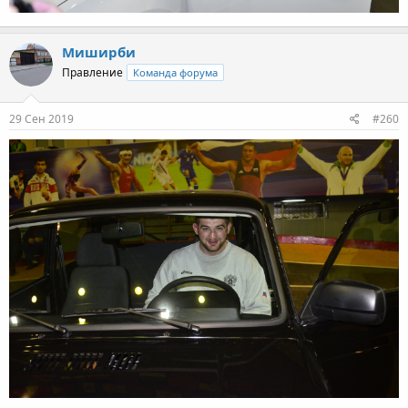
Миширби
Правление
Команда форума
29 Сен 2019
#260