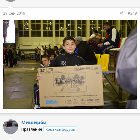
29 Сен 2019
#249
Миширби
Правление
Команда форума