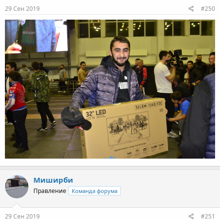
29 Сен 2019
#250
Миширби
Правление
Команда форума
29 Сен 2019
#251