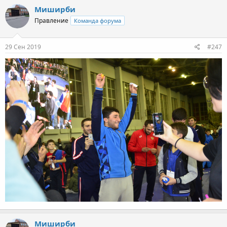
Миширби
Правление
Команда форума
29 Сен 2019
#247
Миширби