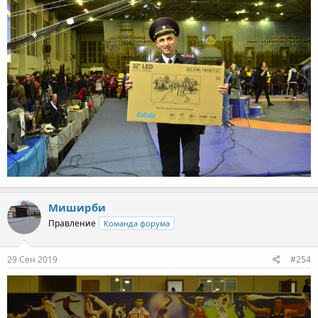
Миширби
Правление
Команда форума
29 Сен 2019
#254