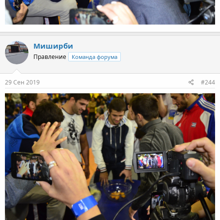
Миширби
Правление
Команда форума
29 Сен 2019
#244