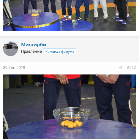
Миширби
Правление
Команда форума
29 Сен 2019
#242