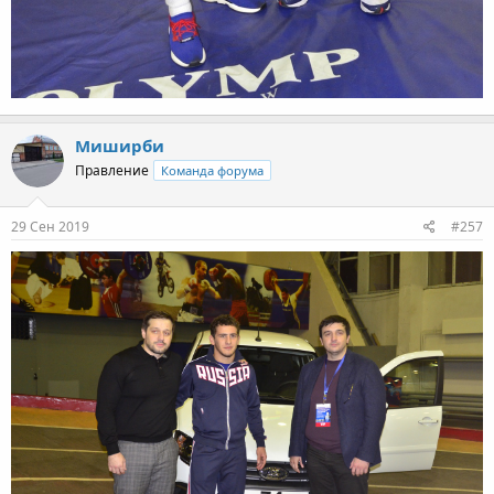
Миширби
Правление
Команда форума
29 Сен 2019
#257