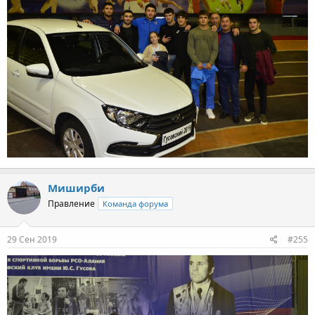
Миширби
Правление
Команда форума
29 Сен 2019
#255