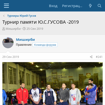
Вход
Регистрация
Турниры Юрий Гусов
Турнир памяти Ю.С.ГУСОВА -2019
А
Д
Миширби
25 Сен 2019
в
а
т
т
Миширби
о
а
Правление
Команда форума
р
н
т
а
е
ч
29 Сен 2019
#241
м
а
ы
л
а