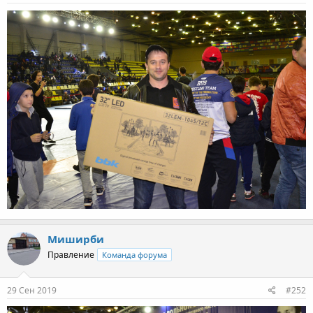
Миширби
Правление
Команда форума
29 Сен 2019
#252