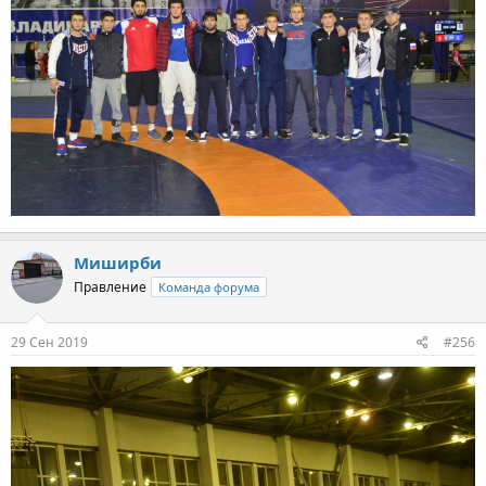
Миширби
Правление
Команда форума
29 Сен 2019
#256