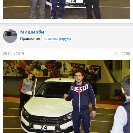
Миширби
Правление
Команда форума
29 Сен 2019
#258