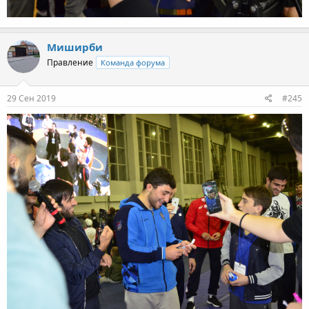
Миширби
Правление
Команда форума
29 Сен 2019
#245