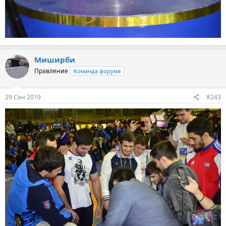
Миширби
Правление
Команда форума
29 Сен 2019
#243