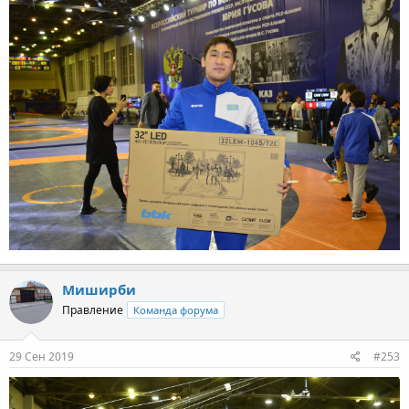
Миширби
Правление
Команда форума
29 Сен 2019
#253