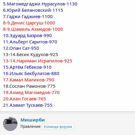
5.Магомедгаджи Нурасулов-1130
6.Юрий Белановский-1115
7.Гаджи Гаджиев-1100
8-9.Денис Царгуш-1000
8-9.Шамиль Ахмедов-1000
10.Эдуард Базров-990
11.Альберт Саритов-970
12.Опан Сат-950
13-14.Бесик Кудухов-925
13-14.Нариман Исрапилов-925
15.Артём Гебеков-910
16.Ильяс Бекбулатов-880
17.Камал Маликов-790
18.Сослан Рамонов-775
19.Ахмед Магомедов-770
20.Алан Гогаев-765
21.Азамат Тускаев-755
Миширби
Правление
Команда форума