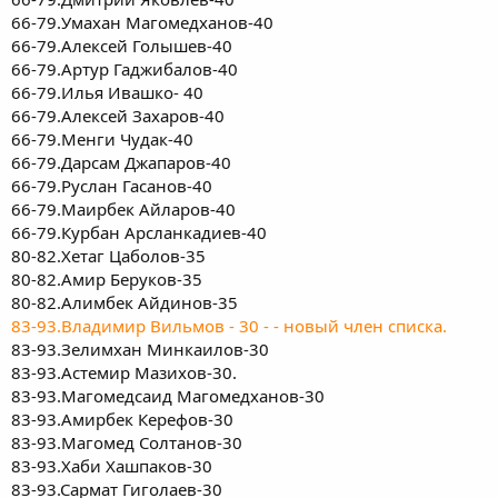
66-79.Умахан Магомедханов-40
66-79.Алексей Голышев-40
66-79.Артур Гаджибалов-40
66-79.Илья Ивашко- 40
66-79.Алексей Захаров-40
66-79.Менги Чудак-40
66-79.Дарсам Джапаров-40
66-79.Руслан Гасанов-40
66-79.Маирбек Айларов-40
66-79.Курбан Арсланкадиев-40
80-82.Хетаг Цаболов-35
80-82.Амир Беруков-35
80-82.Алимбек Айдинов-35
83-93.Владимир Вильмов - 30 - - новый член списка.
83-93.Зелимхан Минкаилов-30
83-93.Астемир Мазихов-30.
83-93.Магомедсаид Магомедханов-30
83-93.Амирбек Керефов-30
83-93.Магомед Солтанов-30
83-93.Хаби Хашпаков-30
83-93.Сармат Гиголаев-30