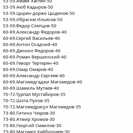
53-59.Амаяк Хастян-50
53-59.Аюб Кадыров-50
53-59.Цырен-доржо Цыденов-50
53-59.Ибрагим Ильясов-50
53-59.Федор Слепцов-50
60-69.Александр Федоров-40
60-69.Сергей Васильев-40
60-69.Антон Осадчий-40
60-69.Даниил Федоров-40
60-69.Роман Вершинский-40
60-69.Геворг Тертерян-40
60-69.Омар Омаров-40
60-69.Александр Сергеев-40
60-69.Магомедгаджи Магомедов-40
60-69.Шамиль Мутаев-40
70-72.Турпал Мустабиров-35
70-72.Шота Пухов-35
70-72.Магомедрасул Магомедов-35
73-80.Гитино Чэзров-30
73-80.Атмир Хромов-30
73-80.Георгий Смаилов-30
73-80.Магомед Хайбуллаев-30