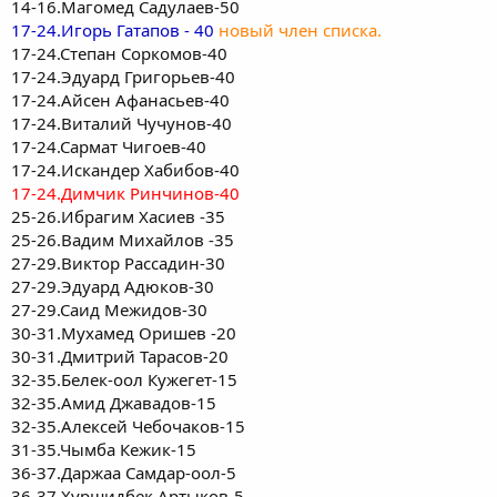
14-16.Магомед Садулаев-50
17-24.Игорь Гатапов - 40
новый член списка.
17-24.Степан Соркомов-40
17-24.Эдуард Григорьев-40
17-24.Айсен Афанасьев-40
17-24.Виталий Чучунов-40
17-24.Сармат Чигоев-40
17-24.Искандер Хабибов-40
17-24.Димчик Ринчинов-40
25-26.Ибрагим Хасиев -35
25-26.Вадим Михайлов -35
27-29.Виктор Рассадин-30
27-29.Эдуард Адюков-30
27-29.Саид Межидов-30
30-31.Мухамед Оришев -20
30-31.Дмитрий Тарасов-20
32-35.Белек-оол Кужегет-15
32-35.Амид Джавадов-15
32-35.Алексей Чебочаков-15
31-35.Чымба Кежик-15
36-37.Даржаа Самдар-оол-5
36-37.Хуршидбек Артыков-5