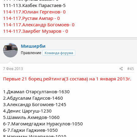
111-113.Казбек Парастаев-5
114-117.Юлиан Гергенов- 0
114-117.Рустам Ампар - 0
114-117.Александр Богомоев- 0
114-117.Заирбег Музаров - 0
Миширби
Правление
Команда форума
7 Фев 2013
#45
Первые 21 борец рейтинга(3 состава) на 1 января 2013г.
1.Джамал Отарсултанов-1630
2.Абдусалам Гадисов-1460
3.Александр Богомоев-1245
4.Денис Царгуш-1230
5.Шамиль Ахмедов-1060
6-7.Магомедгаджи Нурасулов-1050
6-7.Гаджи Гаджиев-1050
8.Нариман Исрапилов-1010