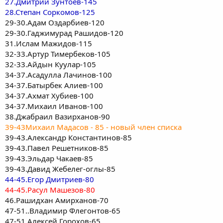
27.Дмитрий Зунтоев-145
28.Степан Соркомов-125
29-30.Адам Оздарбиев-120
29-30.Гаджимурад Рашидов-120
31.Ислам Мажидов-115
32-33.Артур Тимербеков-105
32-33.Айдын Куулар-105
34-37.Асадулла Лачинов-100
34-37.Батырбек Алиев-100
34-37.Ахмат Хубиев-100
34-37.Михаил Иванов-100
38.Джабраил Вазирханов-90
39-43Михаил Мадасов - 85 - новый член списка
39-43.Александр Константинов-85
39-43.Павел Решетников-85
39-43.Эльдар Чакаев-85
39-43.Давид Жебелег-оглы-85
44-45.Егор Дмитриев-80
44-45.Расул Машезов-80
46.Рашидхан Амирханов-70
47-51..Владимир Флегонтов-65
47-51.Алексей Горохов-65