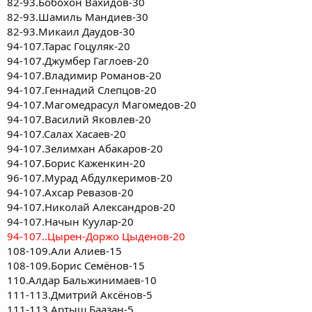
82-93.Бобохон Вахидов-30
82-93.Шамиль Мандиев-30
82-93.Микаил Даудов-30
94-107.Тарас Гоцуляк-20
94-107.Джумбер Гаглоев-20
94-107.Владимир Романов-20
94-107.Геннадий Слепцов-20
94-107.Магомедрасул Магомедов-20
94-107.Василий Яковлев-20
94-107.Салах Хасаев-20
94-107.Зелимхан Абакаров-20
94-107.Борис Каженкин-20
96-107.Мурад Абдулкеримов-20
94-107.Ахсар Ревазов-20
94-107.Николай Александров-20
94-107.Начын Куулар-20
94-107..Цырен-Доржо Цыденов-20
108-109.Али Алиев-15
108-109.Борис Семёнов-15
110.Алдар Бальжинимаев-10
111-113.Дмитрий Аксёнов-5
111-113.Артыш Баазан-5