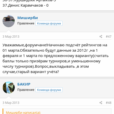
37.Денис Карамчаков - 0
Миширби
Правление
Команда форума
3 Мар 2013
#47
Уважаемые,форумчане!Начинаю подсчёт рейтингов на
01 марта.Обязательно будут данные за 2012г ,на 1
февраля и 1 марта по предложенному варианту(считать
баллы только призёрам турниров,и уменьшенному
числу турниров).Вопрос,выкладывать ,в этом
случае,старый вариант учёта?
БАКИР
Правление
Команда форума
3 Мар 2013
#48
Миширби написал(а):