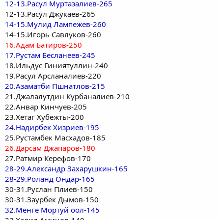
12-13.Расул Муртазалиев-265
12-13.Расул Джукаев-265
14-15.Мулид Лампежев-260
14-15.Игорь Савлуков-260
16.Адам Батиров-250
17.Рустам Бесланеев-245
18.Ильдус Гиниятуллин-240
19.Расул Арсланалиев-220
20.Азаматби Пшнатлов-215
21.Джалалутдин Курбаналиев-210
22.Анвар Кинчуев-205
23.Хетаг Хубежты-200
24.Надирбек Хизриев-195
25.Рустамбек Масхадов-185
26.Дарсам Джапаров-180
27.Ратмир Керефов-170
28-29.Александр Захарушкин-165
28-29.Роланд Ондар-165
30-31.Руслан Плиев-150
30-31.Заурбек Дымов-150
32.Менге Мортуй оол-145