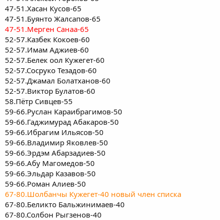
47-51.Хасан Кусов-65
47-51.Буянто Жалсапов-65
47-51.Мерген Санаа-65
52-57.Казбек Кокоев-60
52-57.Имам Аджиев-60
52-57.Белек оол Кужегет-60
52-57.Сосруко Тезадов-60
52-57.Джамал Болатханов-60
52-57.Виктор Булатов-60
58.Пётр Сивцев-55
59-66.Руслан Караибрагимов-50
59-66.Гаджимурад Абакаров-50
59-66.Ибрагим Ильясов-50
59-66.Владимир Яковлев-50
59-66.Эрдэм Абарзадиев-50
59-66.Абу Магомедов-50
59-66.Эльдар Казавов-50
59-66.Роман Алиев-50
67-80.Шолбанчы Кужегет-40 новый член списка
67-80.Беликто Бальжинимаев-40
67-80.Солбон Рыгзенов-40