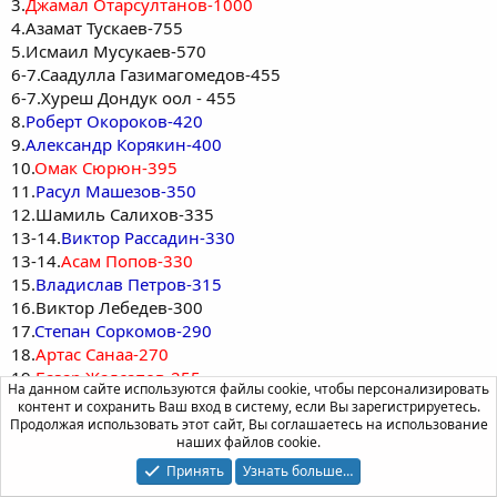
3.
Джамал Отарсултанов-1000
4.Азамат Тускаев-755
5.Исмаил Мусукаев-570
6-7.Саадулла Газимагомедов-455
6-7.Хуреш Дондук оол - 455
8.
Роберт Окороков-420
9.
Александр Корякин-400
10.
Омак Сюрюн-395
11.
Расул Машезов-350
12.Шамиль Салихов-335
13-14.
Виктор Рассадин-330
13-14.
Асам Попов-330
15.
Владислав Петров-315
16.Виктор Лебедев-300
17.
Степан Соркомов-290
18.
Артас Санаа-270
19.
Базар Жалсапов-255
На данном сайте используются файлы cookie, чтобы персонализировать
20.
Нодар Арабидзе-215
контент и сохранить Ваш вход в систему, если Вы зарегистрируетесь.
21-22.Тамерлан Караев-200
Продолжая использовать этот сайт, Вы соглашаетесь на использование
наших файлов cookie.
21-22.
Михаил Иванов-200
23.
Алдар Бальжинимаев-195
Принять
Узнать больше…
24-26.Владимир Салчак-160