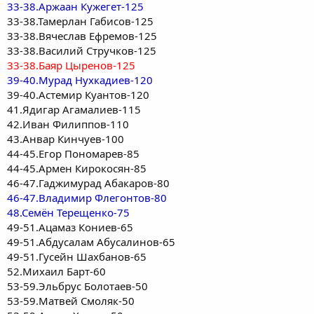
33-38.Аржаан Кужегет-125
33-38.Тамерлан Габисов-125
33-38.Вячеслав Ефремов-125
33-38.Василий Стручков-125
33-38.Баяр Цыренов-125
39-40.Мурад Нухкадиев-120
39-40.Астемир Куантов-120
41.Ядигар Агамалиев-115
42.Иван Филиппов-110
43.Анвар Кинчуев-100
44-45.Егор Пономарев-85
44-45.Армен Кирокосян-85
46-47.Гаджимурад Абакаров-80
46-47.Владимир Флегонтов-80
48.Семён Терещенко-75
49-51.Ацамаз Кониев-65
49-51.Абдусалам Абусалинов-65
49-51.Гусейн Шахбанов-65
52.Михаил Барт-60
53-59.Эльбрус Болотаев-50
53-59.Матвей Смоляк-50