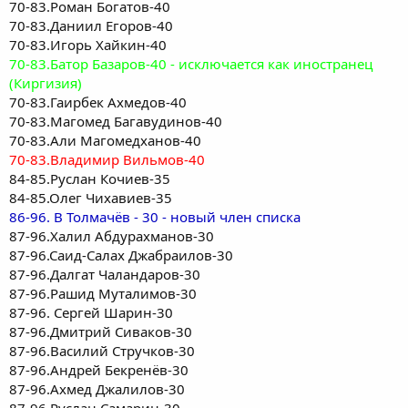
70-83.Роман Богатов-40
70-83.Даниил Егоров-40
70-83.Игорь Хайкин-40
70-83.Батор Базаров-40 - исключается как иностранец
(Киргизия)
70-83.Гаирбек Ахмедов-40
70-83.Магомед Багавудинов-40
70-83.Али Магомедханов-40
70-83.Владимир Вильмов-40
84-85.Руслан Кочиев-35
84-85.Олег Чихавиев-35
86-96. В Толмачёв - 30 - новый член списка
87-96.Халил Абдурахманов-30
87-96.Саид-Салах Джабраилов-30
87-96.Далгат Чаландаров-30
87-96.Рашид Муталимов-30
87-96. Сергей Шарин-30
87-96.Дмитрий Сиваков-30
87-96.Василий Стручков-30
87-96.Андрей Бекренёв-30
87-96.Ахмед Джалилов-30