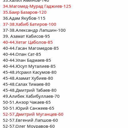
33.Халил Аминов-140
34.Магомед-Мурад Гаджиев-125
35.Баир Базаров-120
36.Адам Якубов-115
37-38.Хабиб Батиров-100
37-38.Александр Лапшин-100
39. Азамат Кабисов-95
40-44.Хетаг Цаболов-85
40-44.Гасан Магомедов-85
40-44.Опан Сат-85
40-44.Улан Бадмаев-85
40-44.Юсуп Муталиев-85
45-48.Исраил Касумов-80
45-48.Азамат Хубиев-80
45-48.Салах Тимаев-80
45-48.Дмитрий Табаев-80
49.Алибек Хабибуллаев-70
50-51.Анзор Чакаев-65
50-51.Юрий Санжеев-65
52-57.Дмитрий Муганцев-60
52-57.Евгений Лапшов-60
52-57.Олег Моуравов-60