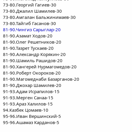
73-80.Георгий Гагиев-30
73-80.Джалил Шамилев-30
73-80.Амгалан Бальжинимаев-30
73-80.Тайгиб Гасанов-30
81-90.Чингиз Сарыглар-20
81-90.Азамат Ходов-20
81-90.Олег Решетников-20
81-90.Тазрет Тускаев-20
81-90.Александр Корякин-20
81-90.Шамиль Рашидов-20
81-90.Хангерей Нурмагомедов-20
81-90.Роберт Окороков-20
81-90.Магомеднаби Базарганов-20
81-90.Джохар Шамилев-20
91-93.Адам Исрапилов-15
91-93.Мерген Санаа-15
91-93.Араз Халилов-15
94.Казбек Цомаев-10
95-96.Иван Вершинский-5
95-96.Ашамаз Карданов-5