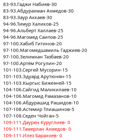
83-93.Гаджи Набиев-30
83-93.Абдурахман Ахмедов-30
83-93.Заур Аккаев-30
94-96.Тимур Халиков-25
94-96.Альберт Халлаев-25
94-96.Магомед Саипов-25
97-100.Хабиб Гитинов-20
97-100.Магомедшамиль Гаджиев-20
97-100.Зелимхан Тазбаев-20
97-100.Артём Рогулин-20
101-103.Сергей Мусорин-15
101-103.Эдуард Арутюнян-15
101-103.Кыргыс Бижеэней-15
104-106.Сайгид Маликилаев-10
104-106.Магомед Рамазанов-10
104-106.Абдурашид Рашидов-10
107-108.Астемир Тлиашинов-5
107-108.Седен Чойган-5
109-111.Даурен Куруглиев- 0
109-111.Тамерлан Ахмедов- 0
109-111.Илез Барахоев- 0