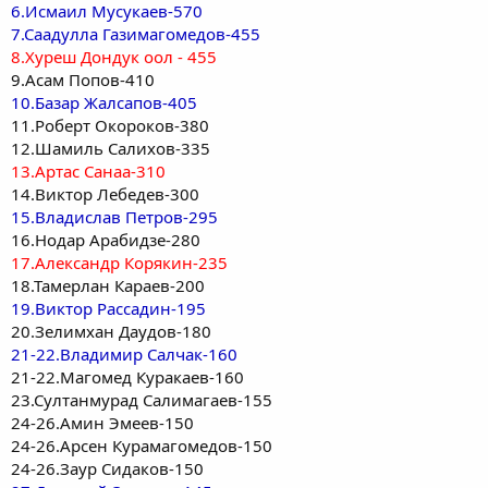
6.Исмаил Мусукаев-570
7.Саадулла Газимагомедов-455
8.Хуреш Дондук оол - 455
9.Асам Попов-410
10.Базар Жалсапов-405
11.Роберт Окороков-380
12.Шамиль Салихов-335
13.Артас Санаа-310
14.Виктор Лебедев-300
15.Владислав Петров-295
16.Нодар Арабидзе-280
17.Александр Корякин-235
18.Тамерлан Караев-200
19.Виктор Рассадин-195
20.Зелимхан Даудов-180
21-22.Владимир Салчак-160
21-22.Магомед Куракаев-160
23.Султанмурад Салимагаев-155
24-26.Амин Эмеев-150
24-26.Арсен Курамагомедов-150
24-26.Заур Сидаков-150