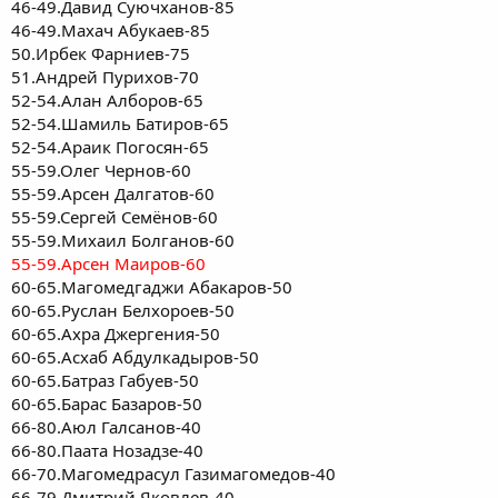
46-49.Давид Суючханов-85
46-49.Махач Абукаев-85
50.Ирбек Фарниев-75
51.Андрей Пурихов-70
52-54.Алан Алборов-65
52-54.Шамиль Батиров-65
52-54.Араик Погосян-65
55-59.Олег Чернов-60
55-59.Арсен Далгатов-60
55-59.Сергей Семёнов-60
55-59.Михаил Болганов-60
55-59.Арсен Маиров-60
60-65.Магомедгаджи Абакаров-50
60-65.Руслан Белхороев-50
60-65.Ахра Джергения-50
60-65.Асхаб Абдулкадыров-50
60-65.Батраз Габуев-50
60-65.Барас Базаров-50
66-80.Аюл Галсанов-40
66-80.Паата Нозадзе-40
66-70.Магомедрасул Газимагомедов-40
66-79.Дмитрий Яковлев-40