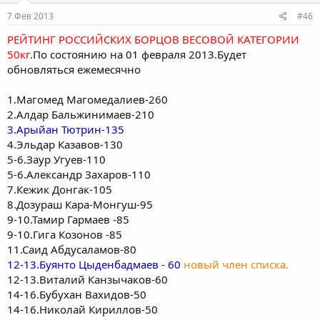
7 Фев 2013
#46
РЕЙТИНГ РОССИЙСКИХ БОРЦОВ ВЕСОВОЙ КАТЕГОРИИ
50кг
.По состоянию на 01 февраля 2013.Будет
обновляться ежемесячно
1.Магомед Магомедалиев-260
2.Алдар Бальжинимаев-210
3.Арыйан Тютрин-135
4.Эльдар Казавов-130
5-6.Заур Угуев-110
5-6.Александр Захаров-110
7.Кежик Донгак-105
8.Дозураш Кара-Монгуш-95
9-10.Тамир Гармаев -85
9-10.Гига Козонов -85
11.Саид Абдусаламов-80
12-13.Буянто Цыденбадмаев - 60
новый член списка.
12-13.Виталий Канзычаков-60
14-16.Бубухан Вахидов-50
14-16.Николай Кириллов-50