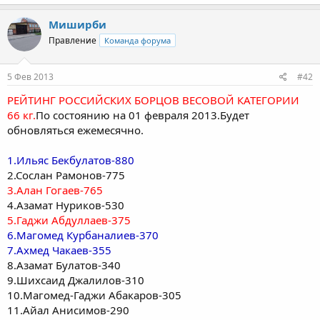
Миширби
Правление
Команда форума
5 Фев 2013
#42
РЕЙТИНГ РОССИЙСКИХ БОРЦОВ ВЕСОВОЙ КАТЕГОРИИ
66 кг.
По состоянию на 01 февраля 2013.Будет
обновляться ежемесячно.
1.Ильяс Бекбулатов-880
2.Сослан Рамонов-775
3.Алан Гогаев-765
4.Азамат Нуриков-530
5.Гаджи Абдуллаев-375
6.Магомед Курбаналиев-370
7.Ахмед Чакаев-355
8.Азамат Булатов-340
9.Шихсаид Джалилов-310
10.Магомед-Гаджи Абакаров-305
11.Айал Анисимов-290