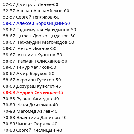
52-57.Дмитрий Ленёв-60
52-57.Арслан Арсламбеков-60
52-57.Сергей Тепляков-60
58-67.Алексей Боровицкий-50
58-67.Гаджимурад Нурудинов-50
58-67.Цырен-Доржо Цыденов-50
58-67. Нажмудин Магомедов-50
58-67. Антон Иванов-50
58-67. Астемир Куантов-50
58-67. Рахман Гелисханов-50
58-67.Тимур Халиков-50
58-67.Амир Беруков-50
58-67.Акроман Гусигов-50
68-69.Дозураш Кужегет-45
68-69.Андрей Семенцов-45
70-83.Руслан Ахмедов-40
70-83.Илья Дмитриев-40
70-83.Магомед Азиев-40
70-83.Владимир Данилов-40
70-83.Чингиз Ооржак-40
70-83.Сергей Кислицын-40