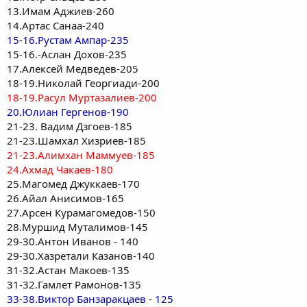
13.Имам Аджиев-260
14.Артас Санаа-240
15-16.Рустам Ампар-235
15-16.-Аслан Дохов-235
17.Алексей Медведев-205
18-19.Николай Георгиади-200
18-19.Расул Муртазалиев-200
20.Юлиан Гергенов-190
21-23. Вадим Дзгоев-185
21-23.Шамхал Хизриев-185
21-23.Алимхан Маммуев-185
24.Ахмад Чакаев-180
25.Магомед Джуккаев-170
26.Айал Анисимов-165
27.Арсен Курамагомедов-150
28.Муршид Муталимов-145
29-30.Антон Иванов - 140
29-30.Хазретали Казанов-140
31-32.Астан Макоев-135
31-32.Гамлет Рамонов-135
33-38.Виктор Банзаракцаев - 125