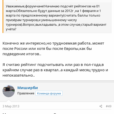
Уважаемые,форумчане!Начинаю подсчёт рейтингов на 01
марта.Обязательно будут данные за 2012г ,на 1 февраля и 1
марта по предложенному варианту(считать баллы только
призёрам турниров,и уменьшенному числу
турниров).Вопрос,выкладывать ,в этом случае,старый вариант
учёта?
Конечно же интересно,но трудноемкая работа..может
после России или хотя бы после Европы,как бы
подведение итогов..
Я считаю рейтинг подсчитывать или раз в пол-года,в
крайнем случае раз в квартал..а каждый месяц трудно и
непоказательно..
Миширби
Правление
Команда форума
3 Мар 2013
#49