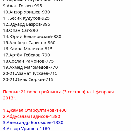
9.Алан Гогаев-995
10.Анзор Уришев-930
11.Бесик Кудухов-925
12.Эдуард Базров-895
13.Опан Сат-890
14.Юрий Белановский-880
15.Альберт Саритов-860
16.Камал Маликов-815
17.Артём Гебеков-790
18.Сослан Рамонов-775
19.Ахмед Магомедов-770
20-21.Азамат Тускаев-715
20-21.Омак Сюрюн-715
Первые 21 борец рейтинга (3 состава)на 1 февраля
2013г.
1.Джамал Отарсултанов-1400
2.Абдусалам Гадисов-1380
3.Александр Богомоев-1330
4.Анзор Уришев-1160