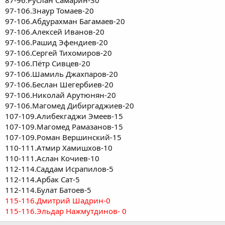
87-96.Руслан Самарин-30
97-106.Знаур Томаев-20
97-106.Абдурахман Багамаев-20
97-106.Алексей Иванов-20
97-106.Рашид Эфендиев-20
97-106.Сергей Тихомиров-20
97-106.Пётр Сивцев-20
97-106.Шамиль Джахпаров-20
97-106.Беслан Шегербиев-20
97-106.Николай Арутюнян-20
97-106.Магомед Дибиргаджиев-20
107-109.Алибекгаджи Эмеев-15
107-109.Магомед Рамазанов-15
107-109.Роман Вершинский-15
110-111.Атмир Хамишхов-10
110-111.Аслан Кочиев-10
112-114.Саддам Исрапилов-5
112-114.Арбак Сат-5
112-114.Булат Батоев-5
115-116.Дмитрий Шадрин-0
115-116.Эльдар Нажмутдинов- 0