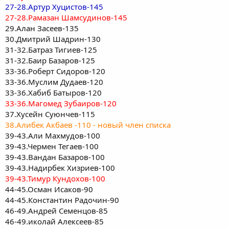
27-28.Артур Хуцистов-145
27-28.Рамазан Шамсудинов-145
29.Алан Засеев-135
30.Дмитрий Шадрин-130
31-32.Батраз Тигиев-125
31-32.Баир Базаров-125
33-36.Роберт Сидоров-120
33-36.Муслим Дудаев-120
33-36.Хабиб Батыров-120
33-36.Магомед Зубаиров-120
37.Хусейн Суюнчев-115
38.Алибек Акбаев -110 - новый член списка
39-43.Али Махмудов-100
39-43.Чермен Тегаев-100
39-43.Вандан Базаров-100
39-43.Надирбек Хизриев-100
39-43.Тимур Кундохов-100
44-45.Осман Исаков-90
44-45.Константин Радочин-90
46-49.Андрей Семенцов-85
46-49.иколай Алексеев-85