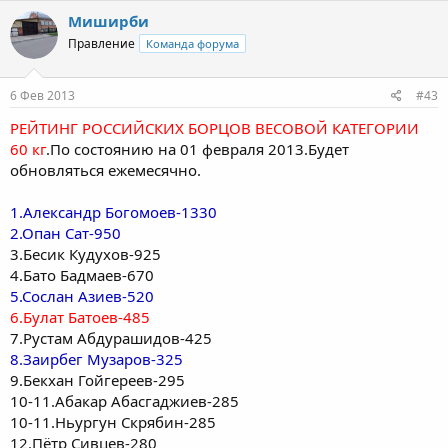
Миширби
Правление
Команда форума
6 Фев 2013
#43
РЕЙТИНГ РОССИЙСКИХ БОРЦОВ ВЕСОВОЙ КАТЕГОРИИ
60 кг
.По состоянию на 01 февраля 2013.Будет
обновляться ежемесячно.
1.Александр Богомоев-1330
2.Опан Сат-950
3.Бесик Кудухов-925
4.Бато Бадмаев-670
5.Сослан Азиев-520
6.Булат Батоев-485
7.Рустам Абдурашидов-425
8.Заирбег Музаров-325
9.Бекхан Гойгереев-295
10-11.Абакар Абасгаджиев-285
10-11.Ньургун Скрябин-285
12.Пётр Сивцев-280