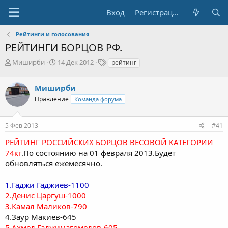
Вход
Регистрация
Рейтинги и голосования
РЕЙТИНГИ БОРЦОВ РФ.
А
Д
Т
Миширби
14 Дек 2012
рейтинг
в
а
е
т
т
г
Миширби
о
а
и
р
н
Правление
Команда форума
т
а
е
ч
5 Фев 2013
#41
м
а
ы
л
РЕЙТИНГ РОССИЙСКИХ БОРЦОВ ВЕСОВОЙ КАТЕГОРИИ
а
74кг
.По состоянию на 01 февраля 2013.Будет
обновляться ежемесячно.
1.Гаджи Гаджиев-1100
2.Денис Царгуш-1000
3.Камал Маликов-790
4.Заур Макиев-645
5.Ахмед Гаджимагомедов-605