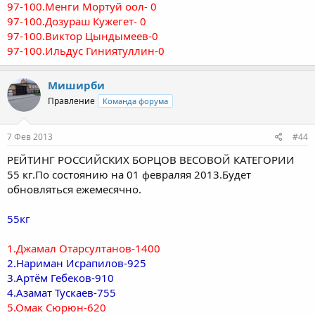
97-100.Менги Мортуй оол- 0
97-100.Дозураш Кужегет- 0
97-100.Виктор Цындымеев-0
97-100.Ильдус Гиниятуллин-0
Миширби
Правление
Команда форума
7 Фев 2013
#44
РЕЙТИНГ РОССИЙСКИХ БОРЦОВ ВЕСОВОЙ КАТЕГОРИИ
55 кг.По состоянию на 01 февраляя 2013.Будет
обновляться ежемесячно.
55кг
1.Джамал Отарсултанов-1400
2.Нариман Исрапилов-925
3.Артём Гебеков-910
4.Азамат Тускаев-755
5.Омак Сюрюн-620