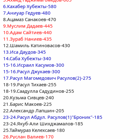
6.Кахабер Хубежты-580
7.Аниуар Гедуев-480
8.Ацамаз Санакоев-470
9.Муслим Дадаев-445
10.Адам Сайтиев-440
11.Зураб Наниев-435
12.Шамиль Катиновасов-430
13.Иса Даудов-345
14.Саба Хубежты-340
15-16.Исраил Касумов-300
15-16.Расул Джукаев-300
17.Расул Магомедович Расулов(2)-275
18-19.Расул Тихаев-255
18-19.Саадулла Садудинов-255
20.Кузьма Сивцев-240
21.Барис Макоев-225
22.Александр Лапшин-205
23-24.Расул Абдул. Расулов(1)"Броник"-185
23-24.Якуб-Али Шихджамалов-185
25.Таймураз Келехсаев-180
26.Руслан Валиев-170