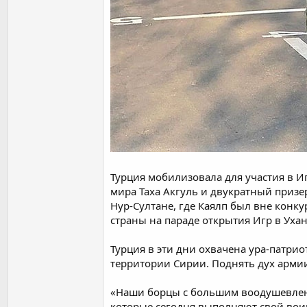
Турция мобилизовала для участия в И
мира Таха Акгуль и двукратный призе
Нур-Султане, где Каялп был вне конку
страны на параде открытия Игр в Ухан
Турция в эти дни охвачена ура-патр
территории Сирии. Поднять дух арми
«Наши борцы с большим воодушевление
которые сегодня выполняют свой воин