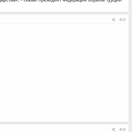
#25
#26