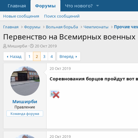
Главная
Форумы
Что нового?
Новые сообщения
Поиск сообщений
Главная
Форумы
Вольная борьба
Чемпионаты
Прочие че
Первенство на Всемирных военных игр
А
Д
Миширби
20 Окт 2019
в
а
Назад
1
2
3
4
Вперёд
т
т
о
а
р
н
20 Окт 2019
т
а
Соревнования борцов пройдут вот в
е
ч
м
а
ы
л
а
Миширби
Правление
Команда форума
20 Окт 2019