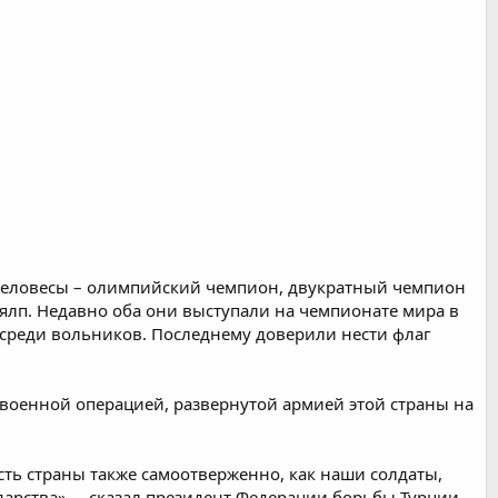
тяжеловесы – олимпийский чемпион, двукратный чемпион
ялп. Недавно оба они выступали на чемпионате мира в
о среди вольников. Последнему доверили нести флаг
военной операцией, развернутой армией этой страны на
сть страны также самоотверженно, как наши солдаты,
дарства», – сказал президент Федерации борьбы Турции