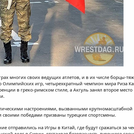
грах многих своих ведущих атлетов, и в их числе борцы-
р Олимпийских игр, четырехкратный чемпион мира Риза Ка
ренции в греко-римском стиле, а Акгуль занял второе мест
и.
иотическими настроениями, вызванными крупномасштабной 
и своими победами призваны турецкие спортсмены.
 отправились на Игры в Китай, где будут сражаться за че
ский долг в Сирии, отстаивая безопасность турецкого госу