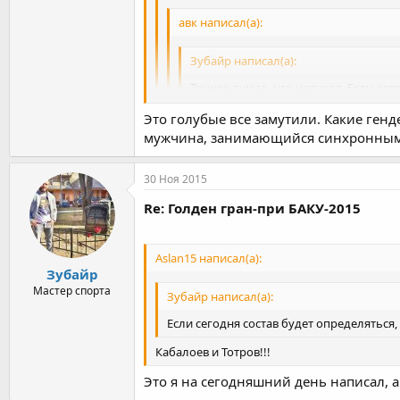
авк написал(а):
Зубайр написал(а):
Точнее думал, что написал. Если осв
Короче, мало шансов его подвинуть, 
Это голубые все замутили. Какие ге
Я думал из чеченцев самые реальные ш
мужчина, занимающийся синхронным
Баку как то все смазалось та же истор
Точно с Сорияном. Эта противная вольная 
мужчины лишились двух весовых категорий
С Сорияном ты хотел сказать может ?
30 Ноя 2015
бОРЦОВ за гендерные права страдают Бор
Мне если честно Мингиян очен симпатичен
Re: Голден гран-при БАКУ-2015
Aslan15 написал(а):
Зубайр
Мастер спорта
Зубайр написал(а):
Если сегодня состав будет определяться,
Кабалоев и Тотров!!!
Это я на сегодняшний день написал, а