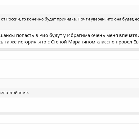
 от России, то конечно будет прикидка. Почти уверен, что она будет, 
ансы попасть в Рио будут у Ибрагима очень меня впечатлил
ось та же история ,что с Степой Мараняном классно провел Е
ет в этой теме.