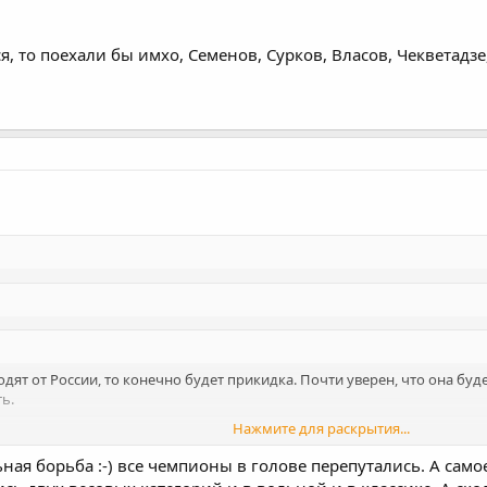
ся, то поехали бы имхо, Семенов, Сурков, Власов, Чекветадз
одят от России, то конечно будет прикидка. Почти уверен, что она буде
ь.
Нажмите для раскрытия...
сы попасть в Рио будут у Ибрагима очень меня впечатлила его схватка
 с Степой Мараняном классно провел Евроигры и так облажался в Лас-Ве
ная борьба :-) все чемпионы в голове перепутались. А само
Нажмите для раскрытия...