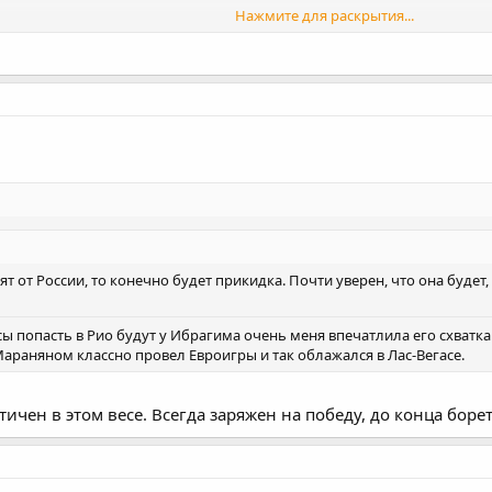
Нажмите для раскрытия...
Нажмите для раскрытия...
Нажмите для раскрытия...
ят от России, то конечно будет прикидка. Почти уверен, что она будет,
попасть в Рио будут у Ибрагима очень меня впечатлила его схватка с 
 Мараняном классно провел Евроигры и так облажался в Лас-Вегасе.
чен в этом весе. Всегда заряжен на победу, до конца борет