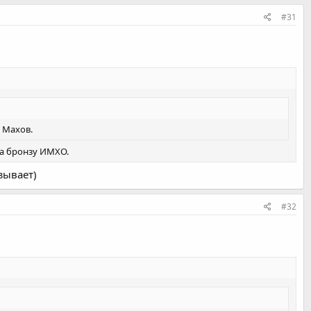
#31
, Махов.
на бронзу ИМХО.
зывает)
#32