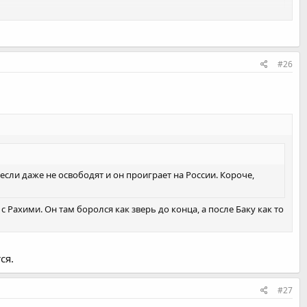
#26
 если даже не освободят и он проиграет на России. Короче,
Рахими. Он там боролся как зверь до конца, а после Баку как то
ся.
#27