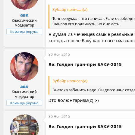
Зубайр написал(а):
авк
Точнее думал, что написал. Если освободят
Классический
шансов его подвинуть, но они есть.
модератор
Команда форума
Я думал из чеченцев самые реальные ш
конца, а после Баку как то все смазал
30 Ноя 2015
Re: Голден гран-при БАКУ-2015
Зубайр написал(а):
авк
Знатока забанить надо. Он диссонанс созда
Классический
модератор
Это волюнтаризм(с) :-)
Команда форума
30 Ноя 2015
Re: Голден гран-при БАКУ-2015