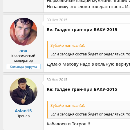
Нормальные пахари мужчины лишились
С Сорияном ты хотел сказать может ?
Мне если честно Мингиян очен симпатичен в
Ненавижу это слово толерантность. И
30 Ноя 2015
Re: Голден гран-при БАКУ-2015
Зубайр написал(а):
авк
Если сегодня состав будет определяться, т
Классический
модератор
Думаю Махову надо в вольную вернуть
Команда форума
30 Ноя 2015
Re: Голден гран-при БАКУ-2015
Зубайр написал(а):
Aslan15
Если сегодня состав будет определяться, т
Тренер
Кабалоев и Тотров!!!