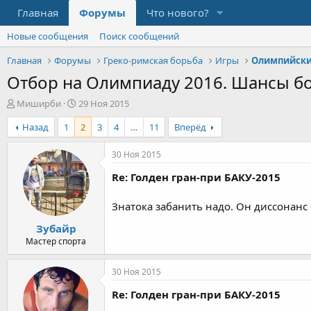
Главная
Форумы
Что нового?
Новые сообщения
Поиск сообщений
Главная
Форумы
Греко-римская борьба
Игры
Олимпийски
Отбор на Олимпиаду 2016. Шансы б
А
Д
Миширби
29 Ноя 2015
в
а
Назад
1
2
3
4
…
11
Вперёд
т
т
о
а
р
н
30 Ноя 2015
т
а
Re: Голден гран-при БАКУ-2015
е
ч
м
а
ы
л
Знатока забанить надо. Он диссонанс с
а
Зубайр
Мастер спорта
30 Ноя 2015
Re: Голден гран-при БАКУ-2015