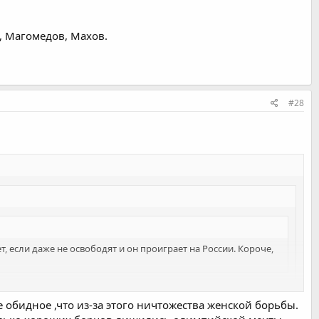
е, Магомедов, Махов.
#28
т, если даже не освободят и он проиграет на России. Короче,
 с Рахими. Он там боролся как зверь до конца, а после Баку
гасе.
е обидное ,что из-за этого ничтожества женской борьбы.