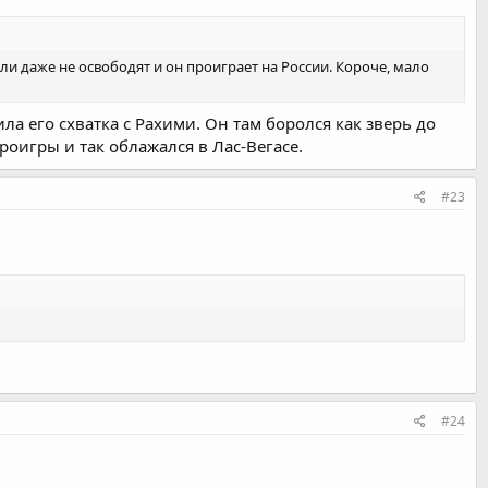
если даже не освободят и он проиграет на России. Короче, мало
а его схватка с Рахими. Он там боролся как зверь до
вроигры и так облажался в Лас-Вегасе.
#23
#24