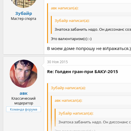
авк написал(а):
Зубайр
Мастер спорта
Зубайр написал(а):
Знатока забанить надо. Он диссонанс соз
Это валюнтаризм(с) :-)
В моем доме попрошу не вИражаться.)
30 Ноя 2015
Re: Голден гран-при БАКУ-2015
Зубайр написал(а):
авк
Классический
авк написал(а):
модератор
Команда форума
Зубайр написал(а):
Знатока забанить надо. Он диссонанс с