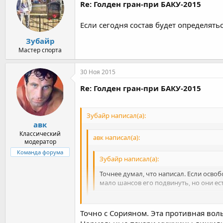
Re: Голден гран-при БАКУ-2015
Если сегодня состав будет определять
Зубайр
Мастер спорта
30 Ноя 2015
Re: Голден гран-при БАКУ-2015
Зубайр написал(а):
авк
Классический
авк написал(а):
модератор
Команда форума
Зубайр написал(а):
Точнее думал, что написал. Если освоб
мало шансов его подвинуть, но они ест
Я думал из чеченцев самые реальные шан
как то все смазалось та же история ,что
Точно с Сорияном. Эта противная воль