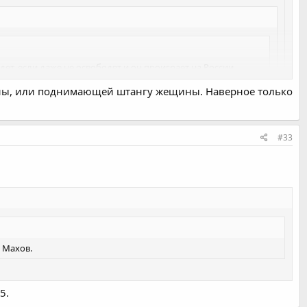
дет, если даже не освободят и он проиграет на России.
щины, или поднимающей штангу жещины. Наверное только
ка с Рахими. Он там боролся как зверь до конца, а после
 Лас-Вегасе.
о из-за этого ничтожества женской борьбы. Нормальные пахари
пийской мечты. Ненавижу это слово толерантность. Из-за этих
#33
, Махов.
5.