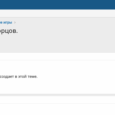
е игры
орцов.
оздает в этой теме.