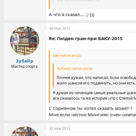
Это валюнтаризм(с) :-)
В моем доме попрошу не вИражаться.)
А что я сказал.... ;;-)))
30 Ноя 2015
Re: Голден гран-при БАКУ-2015
авк написал(а):
Зубайр
Мастер спорта
Зубайр написал(а):
Точнее думал, что написал. Если освобод
мало шансов его подвинуть, но они есть.
Я думал из чеченцев самые реальные шансы 
все смазалось та же история ,что с Степой
С Сорияном ты хотел сказать может ?
Мне если честно Мингиян очен симпати
30 Ноя 2015