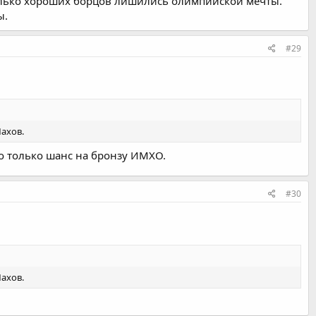
олько хороших борцов лишились олимпийской мечты.
ы.
#29
Махов.
го только шанс на бронзу ИМХО.
#30
Махов.