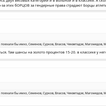
 двух весовых категорий и в вольной и в классике. А ск
 этом весе. Всегда заряжен на победу, до конца борется.
з-за этих бОРЦОВ за гендерные права страдают Борцы атлет
Нажмите для раскрытия...
о поехали бы имхо, Семенов, Сурков, Власов, Чекветадзе, Магомедов, 
ся. Там шансы на золото процентов 15-20. в классике у не
о поехали бы имхо, Семенов, Сурков, Власов, Чекветадзе, Магомедов, 