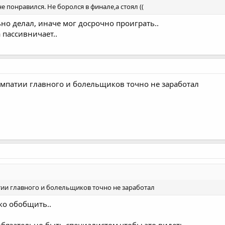
е понравился. Не боролся в финале,а стоял ((
но делал, иначе мог досрочно проиграть..
а пассивничает..
импатии главного и болельщиков точно не заработал
ии главного и болельщиков точно не заработал
ко обобщить..