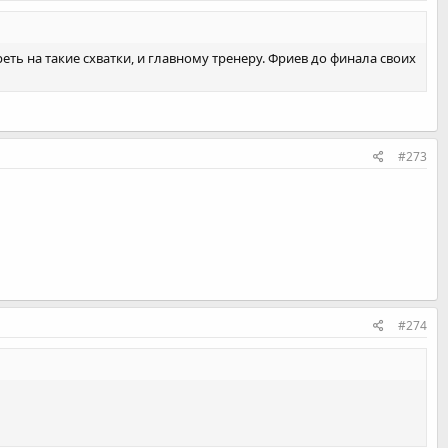
ть на такие схватки, и главному тренеру. Фриев до финала своих
#273
#274