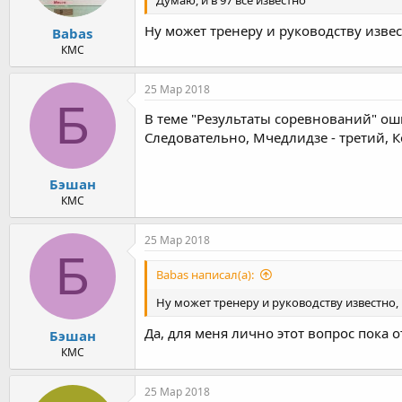
Думаю, и в 97 все известно
Ну может тренеру и руководству извес
Babas
КМС
25 Мар 2018
Б
В теме "Результаты соревнований" ошиб
Следовательно, Мчедлидзе - третий, К
Бэшан
КМС
25 Мар 2018
Б
Babas написал(а):
Ну может тренеру и руководству известно, 
Да, для меня лично этот вопрос пока о
Бэшан
КМС
25 Мар 2018