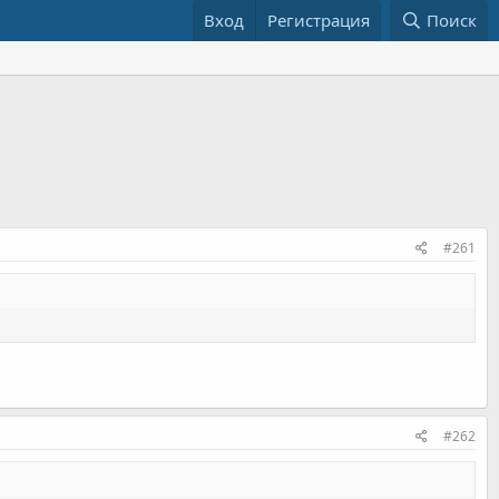
Вход
Регистрация
Поиск
#261
#262