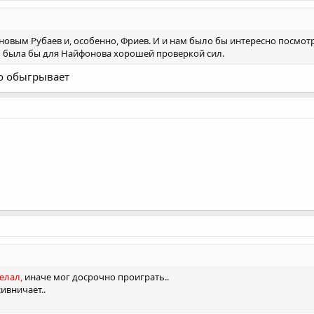
новым Рубаев и, особенно, Фриев. И и нам было бы интересно посмотре
им была бы для Найфонова хорошей проверкой сил.
о обыгрывает
елал,
иначе мог досрочно проиграть..
сивничает..