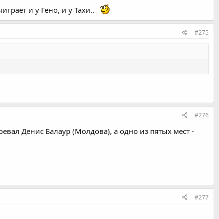
грает и у Гено, и у Тахи..
#275
#276
оевал Денис Балаур (Молдова), а одно из пятых мест -
#277