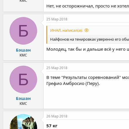
КМС
Нет, не осторожничал, просто не хотел
25 Мар 2018
Б
ИНАЛ. написал(а):
Найфонов на тенировках уверенно его об
Молодец, так бы и дальше всё у него 
Бэшан
КМС
25 Мар 2018
Б
В теме "Результаты соревнований" можн
Грефио Амбросио (Перу).
Бэшан
КМС
26 Мар 2018
57 кг