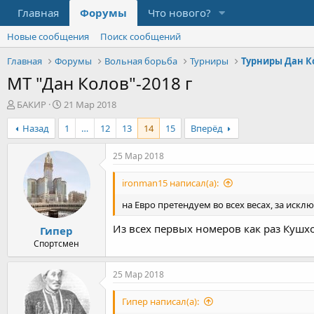
Главная
Форумы
Что нового?
Новые сообщения
Поиск сообщений
Главная
Форумы
Вольная борьба
Турниры
Турниры Дан К
МТ "Дан Колов"-2018 г
А
Д
БАКИР
21 Мар 2018
в
а
Назад
1
…
12
13
14
15
Вперёд
т
т
о
а
р
н
25 Мар 2018
т
а
е
ч
ironman15 написал(а):
м
а
ы
л
на Евро претендуем во всех весах, за иск
а
Из всех первых номеров как раз Кушхо
Гипер
Спортсмен
25 Мар 2018
Гипер написал(а):