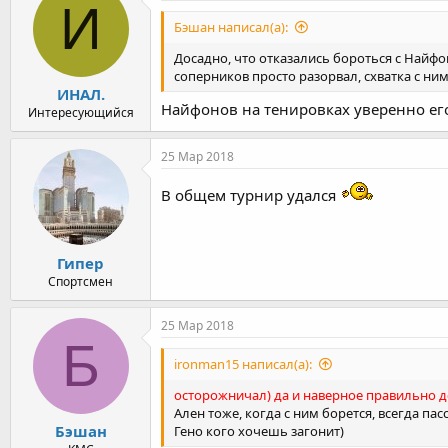
И
Бэшан написал(а):
Досадно, что отказались бороться с Найфо
соперников просто разорвал, схватка с н
ИНАЛ.
Найфонов на тенировках уверенно ег
Интересующийся
25 Мар 2018
В общем турнир удался
Гипер
Спортсмен
25 Мар 2018
Б
ironman15 написал(а):
осторожничал) да и наверное правильно д
Ален тоже, когда с ним борется, всегда пас
Бэшан
Гено кого хочешь загонит)