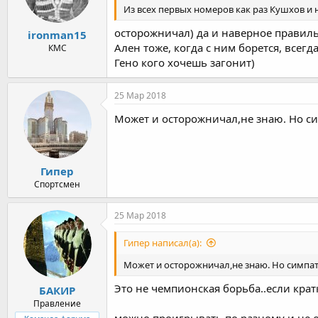
Из всех первых номеров как раз Кушхов и н
осторожничал) да и наверное правиль
ironman15
Ален тоже, когда с ним борется, всегд
КМС
Гено кого хочешь загонит)
25 Мар 2018
Может и осторожничал,не знаю. Но с
Гипер
Спортсмен
25 Мар 2018
Гипер написал(а):
Может и осторожничал,не знаю. Но симпат
Это не чемпионская борьба..если крат
БАКИР
Правление