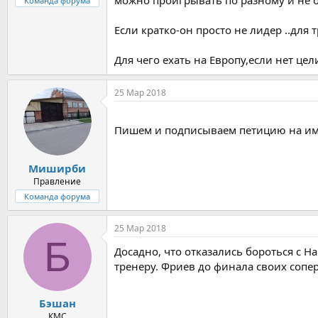
можно проигрывать по разному и не о
Команда форума
Если кратко-он просто не лидер ..дл
Для чего ехать на Европу,если нет цел
25 Мар 2018
Пишем и подписываем петицию на имя
Миширби
Правление
Команда форума
25 Мар 2018
Б
Досадно, что отказались бороться с Н
тренеру. Фриев до финала своих сопе
Бэшан
КМС