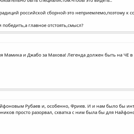
бязательно быть специалистом.чтобы это видеть..
я традиций российской сборной-это неприемлемо,поэтому к 
и победить,а главное отстоять,смысл?
 Мамика и Джабо за Махова! Легенда должен быть на ЧЕ в 
айфоновым Рубаев и, особенно, Фриев. И и нам было бы инт
рников просто разорвал, схватка с ним была бы для Найфон