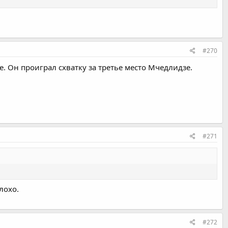
#270
е. Он проиграл схватку за третье место Мчедлидзе.
#271
лохо.
#272