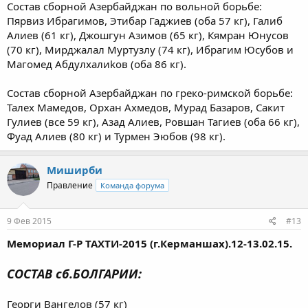
Состав сборной Азербайджан по вольной борьбе:
Пярвиз Ибрагимов, Этибар Гаджиев (оба 57 кг), Галиб
Алиев (61 кг), Джошгун Азимов (65 кг), Кямран Юнусов
(70 кг), Мирджалал Муртузлу (74 кг), Ибрагим Юсубов и
Магомед Абдулхалиkов (оба 86 кг).
Состав сборной Азербайджан по греко-римской борьбе:
Талех Мамедов, Орхан Ахмедов, Мурад Базаров, Сакит
Гулиев (все 59 кг), Азад Алиев, Ровшан Тагиев (оба 66 кг),
Фуад Алиев (80 кг) и Турмен Эюбов (98 кг).
Миширби
Правление
Команда форума
9 Фев 2015
#13
Мемориал Г-Р ТАХТИ-2015 (г.Керманшах).12-13.02.15.
СОСТАВ сб.БОЛГАРИИ:
Георги Вангелов (57 кг)