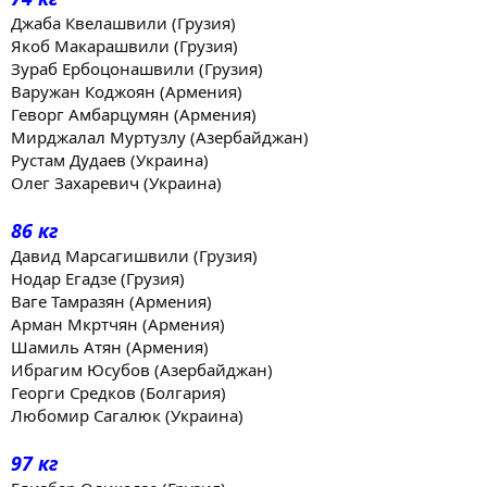
Джаба Квелашвили (Грузия)
Якоб Макарашвили (Грузия)
Зураб Ербоцонашвили (Грузия)
Варужан Коджоян (Армения)
Геворг Амбарцумян (Армения)
Мирджалал Муртузлу (Азербайджан)
Рустам Дудаев (Украина)
Олег Захаревич (Украина)
86 кг
Давид Марсагишвили (Грузия)
Нодар Егадзе (Грузия)
Ваге Тамразян (Армения)
Арман Мкртчян (Армения)
Шамиль Атян (Армения)
Ибрагим Юсубов (Азербайджан)
Георги Средков (Болгария)
Любомир Сагалюк (Украина)
97 кг