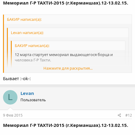
Мемориал Г-Р ТАХТИ-2015 (г.Керманшах).12-13.02.15.
БАКИР написал(а):
Levan написал(а):
БАКИР написал(а):
12 марта стартует мемориал выдающегося борца и
человека Г-Р Тахти.
Нажмите для раскрытия...
От сб. Осетии собирались побороться 3 участника,но
возникли какие-то технические проблемы и пока
Бывает :-ok-:
Нажмите для раскрытия...
неизвестно стартанут ли?
Если я не ошибаюсь кубок Тахти пройдет 12 февраля, а не в
Levan
Нажмите для раскрытия...
L
сорри)
марте
Пользователь
9 Фев 2015
#12
Мемориал Г-Р ТАХТИ-2015 (г.Керманшах).12-13.02.15.