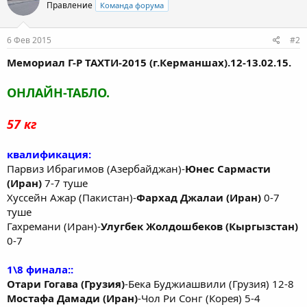
Правление
Команда форума
6 Фев 2015
#2
Мемориал Г-Р ТАХТИ-2015 (г.Керманшах).12-13.02.15.
ОНЛАЙН-ТАБЛО.
57 кг
квалификация:
Парвиз Ибрагимов (Азербайджан)-
Юнес Сармасти
(Иран)
7-7 туше
Хуссейн Ажар (Пакистан)-
Фархад Джалаи (Иран)
0-7
туше
Гахремани (Иран)-
Улугбек Жолдошбеков (Кыргызстан)
0-7
1\8 финала::
Отари Гогава (Грузия)
-Бека Буджиашвили (Грузия) 12-8
Мостафа Дамади (Иран)
-Чол Ри Сонг (Корея) 5-4