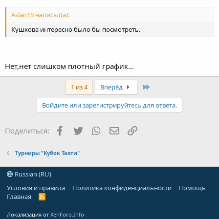
Aslan15 написал(а):
Кушхова интересно было бы посмотреть.
Нет,нет слишком плотный график...
Last
1 из 4
Вперёд
Войдите или зарегистрируйтесь для ответа.
Facebook
Twitter
WhatsApp
Электронная почта
Ссылка
Поделиться:
Турниры "Кубок Тахти"
Russian (RU)
Условия и правила
Политика конфиденциальности
Помощь
Главная
R
S
S
Локализация от
XenForo.Info