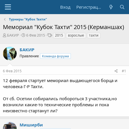
Вход
Регистрация
Турниры "Кубок Тахти"
Мемориал "Кубок Тахти" 2015 (Керманшах)
А
Д
Т
БАКИР
6 Фев 2015
2015
взрослые
тахти
в
а
е
т
т
г
БАКИР
о
а
и
р
н
Правление
Команда форума
т
а
е
ч
6 Фев 2015
#1
м
а
ы
л
12 февраля стартует мемориал выдающегося борца и
а
человека Г-Р Тахти.
От сб. Осетии собирались побороться 3 участника,но
возникли какие-то технические проблемы и пока
неизвестно стартанут ли?
Миширби