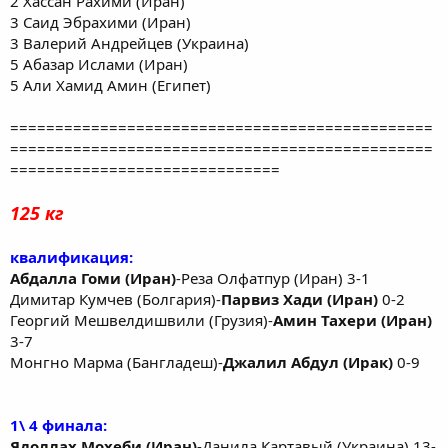
2 Хассан Рахими (Иран)
3 Саид Эбрахими (Иран)
3 Валерий Андрейцев (Украина)
5 Абазар Ислами (Иран)
5 Али Хамид Амин (Египет)
===============================================
===============================================
==============================
125 кг
квалификация:
Абдалла Гоми (Иран)
-Реза Олфатпур (Иран) 3-1
Димитар Кумчев (Болгария)-
Парвиз Хади (Иран)
0-2
Георгий Мешвелдишвили (Грузия)-
Амин Тахери (Иран)
3-7
Монгно Марма (Бангладеш)-
Джалил Абдул (Ирак)
0-9
1\ 4 финала:
Ядоллах Мохеби (Иран)
-Данила Картавый (Украина) 13-