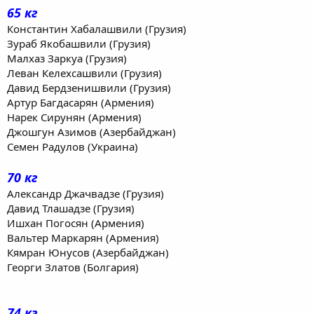
65 кг
Константин Хабалашвили (Грузия)
Зураб Якобашвили (Грузия)
Малхаз Заркуа (Грузия)
Леван Келехсашвили (Грузия)
Давид Бердзенишвили (Грузия)
Артур Багдасарян (Армения)
Нарек Сирунян (Армения)
Джошгун Азимов (Азербайджан)
Семен Радулов (Украина)
70 кг
Александр Джачвадзе (Грузия)
Давид Тлашадзе (Грузия)
Ишхан Погосян (Армения)
Вальтер Маркарян (Армения)
Кямран Юнусов (Азербайджан)
Георги Златов (Болгария)
74 кг