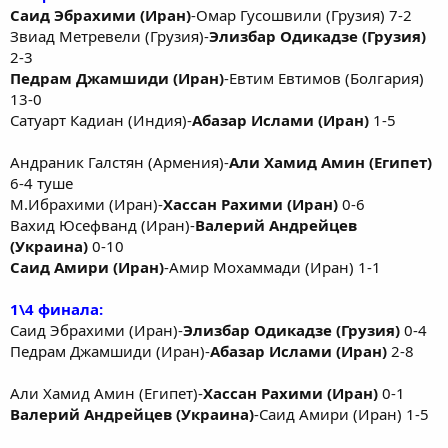
Саид Эбрахими (Иран)
-Омар Гусошвили (Грузия) 7-2
Звиад Метревели (Грузия)-
Элизбар Одикадзе (Грузия)
2-3
Педрам Джамшиди (Иран)
-Евтим Евтимов (Болгария)
13-0
Сатуарт Кадиан (Индия)-
Абазар Ислами (Иран)
1-5
Андраник Галстян (Армения)-
Али Хамид Амин (Египет)
6-4 туше
М.Ибрахими (Иран)-
Хассан Рахими (Иран)
0-6
Вахид Юсефванд (Иран)-
Валерий Андрейцев
(Украина)
0-10
Саид Амири (Иран)
-Амир Мохаммади (Иран) 1-1
1\4 финала:
Саид Эбрахими (Иран)-
Элизбар Одикадзе (Грузия)
0-4
Педрам Джамшиди (Иран)-
Абазар Ислами (Иран)
2-8
Али Хамид Амин (Египет)-
Хассан Рахими (Иран)
0-1
Валерий Андрейцев (Украина)
-Саид Амири (Иран) 1-5