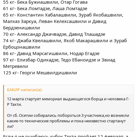
55 кг- Бека Бужиашвили, Отар Гогава
61 кг- Бека Ломтадзе, Лаша Ломтадзе
65 кг- Константин Хабалашвили, Зураб Якобашвили,
Малхаз Заркуа, Леван Келехсашвили и Давид
Бердзенишвили
70 кг- Александр Джачвадзе, Давид Тлашадзе
74 кг- Джаба Квелашвили, Якоб Макарашвили и Зураб
Ербоцонашвили
86 кг- Давид Марсагишвили, Нодар Егадзе
97 кг- Елизбар Одикадзе, Тедо Ебаноидзе и Звиад
Метревели
125 кг- Георги Мешвилдишвили
БАКИР написал(а):
12 марта стартует мемориал выдающегося борца и человека Г-
Р Тахти.
От сб. Осетии собирались побороться 3 участника,но возникли
какие-то технические проблемы и пока неизвестно стартанут
ли?
Если я не ошибаюсь кубок Тахти пройдет 12 февраля, а