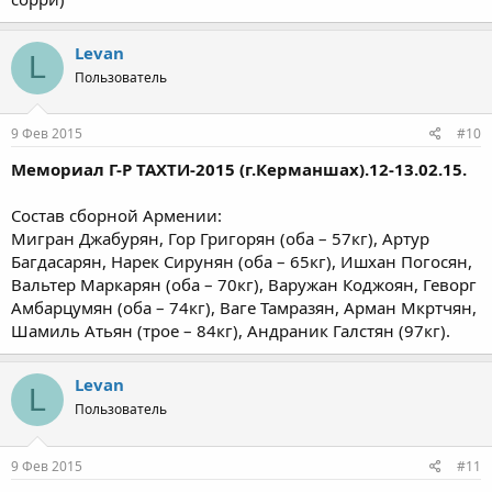
Levan
L
Пользователь
9 Фев 2015
#10
Мемориал Г-Р ТАХТИ-2015 (г.Керманшах).12-13.02.15.
Состав сборной Армении:
Мигран Джабурян, Гор Григорян (оба – 57кг), Артур
Багдасарян, Нарек Сирунян (оба – 65кг), Ишхан Погосян,
Вальтер Маркарян (оба – 70кг), Варужан Коджоян, Геворг
Амбарцумян (оба – 74кг), Ваге Тамразян, Арман Мкртчян,
Шамиль Атьян (трое – 84кг), Андраник Галстян (97кг).
Levan
L
Пользователь
9 Фев 2015
#11