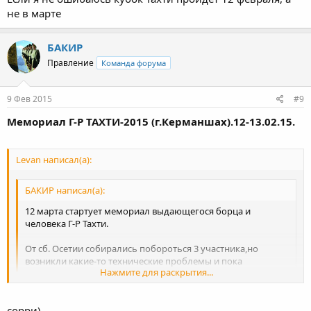
не в марте
БАКИР
Правление
Команда форума
9 Фев 2015
#9
Мемориал Г-Р ТАХТИ-2015 (г.Керманшах).12-13.02.15.
Levan написал(а):
БАКИР написал(а):
12 марта стартует мемориал выдающегося борца и
человека Г-Р Тахти.
От сб. Осетии собирались побороться 3 участника,но
возникли какие-то технические проблемы и пока
Нажмите для раскрытия...
неизвестно стартанут ли?
Если я не ошибаюсь кубок Тахти пройдет 12 февраля, а не в
Нажмите для раскрытия...
марте
сорри)