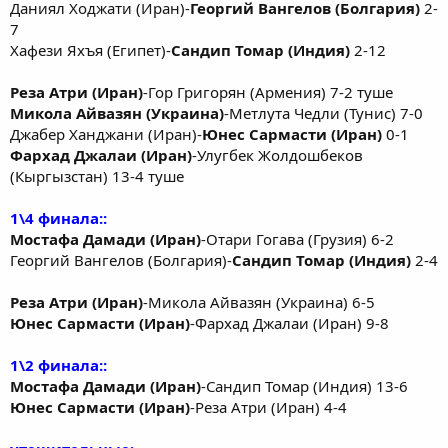
Даниял Ходжати (Иран)-
Георгий Вангелов (Болгария)
2-
7
Хафези Яхъя (Египет)-
Сандип Томар (Индия)
2-12
Реза Атри (Иран)
-Гор Григорян (Армения) 7-2 туше
Микола Айвазян (Украина)
-Метлута Чедли (Тунис) 7-0
Джабер Ханджани (Иран)-
Юнес Сармасти (Иран)
0-1
Фархад Джалаи (Иран)
-Улугбек Жолдошбеков
(Кыргызстан) 13-4 туше
1\4 финала::
Мостафа Дамади (Иран)
-Отари Гогава (Грузия) 6-2
Георгий Вангелов (Болгария)-
Сандип Томар (Индия)
2-4
Реза Атри (Иран)
-Микола Айвазян (Украина) 6-5
Юнес Сармасти (Иран)
-Фархад Джалаи (Иран) 9-8
1\2 финала::
Мостафа Дамади (Иран)
-Сандип Томар (Индия) 13-6
Юнес Сармасти (Иран)
-Реза Атри (Иран) 4-4