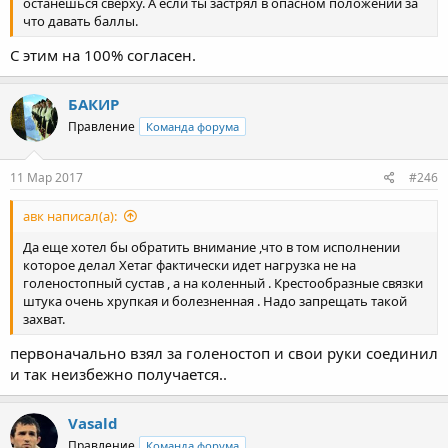
останешься сверху. А если ты застрял в опасном положении за
что давать баллы.
С этим на 100% согласен.
БАКИР
Правление
Команда форума
11 Мар 2017
#246
авк написал(а):
Да еще хотел бы обратить внимание ,что в том исполнении
которое делал Хетаг фактически идет нагрузка не на
голеностопный сустав , а на коленный . Крестообразные связки
штука очень хрупкая и болезненная . Надо запрещать такой
захват.
первоначально взял за голеностоп и свои руки соединил
и так неизбежно получается..
Vasald
Правление
Команда форума