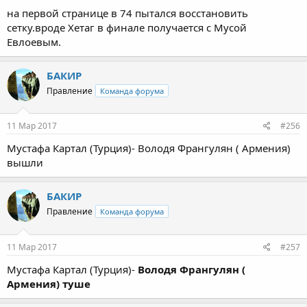
на первой странице в 74 пытался восстановить
сетку.вроде Хетаг в финале получается с Мусой
Евлоевым.
БАКИР
Правление
Команда форума
11 Мар 2017
#256
Мустафа Картал (Турция)- Володя Франгулян ( Армения)
вышли
БАКИР
Правление
Команда форума
11 Мар 2017
#257
Мустафа Картал (Турция)-
Володя Франгулян (
Армения) туше