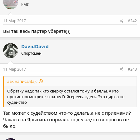
КМС
11 Мар 2017
#242
Вы так весь партер уберете)))
DavidDavid
Спортсмен
11 Мар 2017
#243
авк написал(а):
Обратку надо так кто сверху остался тому и баллы. А кто
против посмотрите схватку Гойгереева здесь. Это цирк а не
судейство
Так может с судейством что-то делать,а не с приемами?
Чакаев на Ярыгина нормально делал,что вопросов не
было.