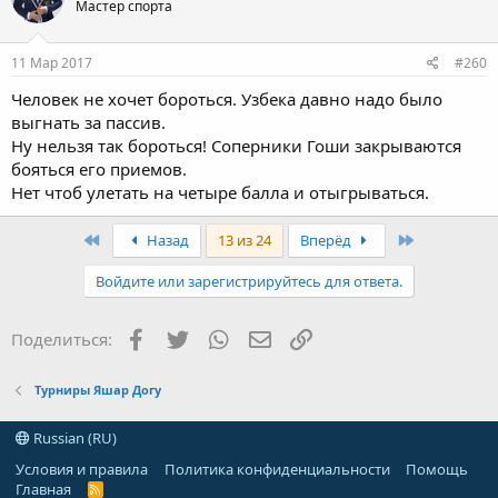
Мастер спорта
11 Мар 2017
#260
Человек не хочет бороться. Узбека давно надо было
выгнать за пассив.
Ну нельзя так бороться! Соперники Гоши закрываются
бояться его приемов.
Нет чтоб улетать на четыре балла и отыгрываться.
First
Last
Назад
13 из 24
Вперёд
Войдите или зарегистрируйтесь для ответа.
Facebook
Twitter
WhatsApp
Электронная почта
Ссылка
Поделиться:
Турниры Яшар Догу
Russian (RU)
Условия и правила
Политика конфиденциальности
Помощь
Главная
R