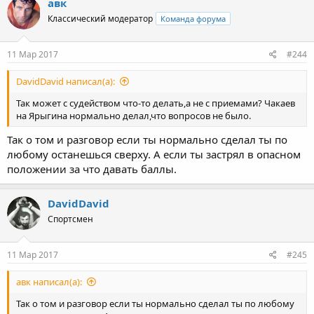
авк
Классический модератор
Команда форума
11 Мар 2017
#244
DavidDavid написал(а):
Так может с судейством что-то делать,а не с приемами? Чакаев
на Ярыгина нормально делал,что вопросов не было.
Так о том и разговор если ты нормально сделал ты по
любому останешься сверху. А если ты застрял в опасном
положении за что давать баллы.
DavidDavid
Спортсмен
11 Мар 2017
#245
авк написал(а):
Так о том и разговор если ты нормально сделал ты по любому