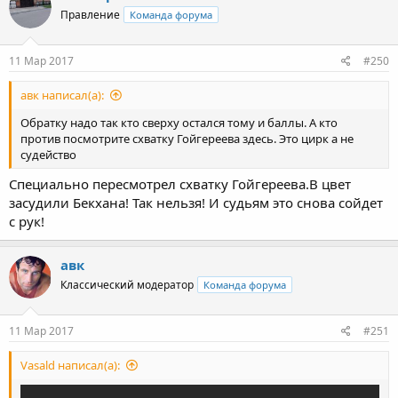
Правление
Команда форума
11 Мар 2017
#250
авк написал(а):
Обратку надо так кто сверху остался тому и баллы. А кто
против посмотрите схватку Гойгереева здесь. Это цирк а не
судейство
Специально пересмотрел схватку Гойгереева.В цвет
засудили Бекхана! Так нельзя! И судьям это снова сойдет
с рук!
авк
Классический модератор
Команда форума
11 Мар 2017
#251
Vasald написал(а):