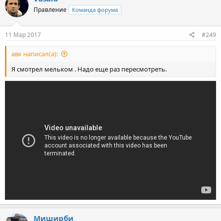
Правление
Команда форума
11 Мар 2017
#249
авк написал(а):
Я смотрел мельком . Надо еще раз пересмотреть.
Миширби