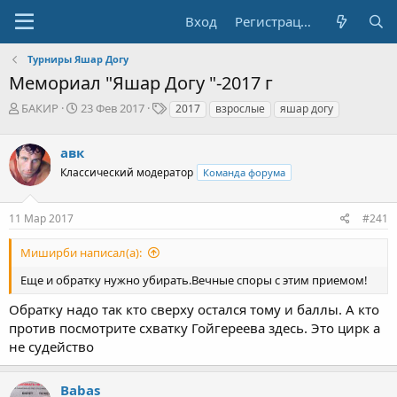
Вход
Регистрация
Турниры Яшар Догу
Мемориал "Яшар Догу "-2017 г
А
Д
Т
БАКИР
23 Фев 2017
2017
взрослые
яшар догу
в
а
е
т
т
г
авк
о
а
и
р
н
Классический модератор
Команда форума
т
а
е
ч
11 Мар 2017
#241
м
а
ы
л
а
Миширби написал(а):
Еще и обратку нужно убирать.Вечные споры с этим приемом!
Обратку надо так кто сверху остался тому и баллы. А кто
против посмотрите схватку Гойгереева здесь. Это цирк а
не судейство
Babas