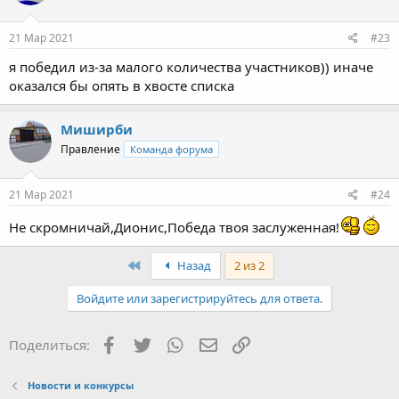
21 Мар 2021
#23
я победил из-за малого количества участников)) иначе
оказался бы опять в хвосте списка
Миширби
Правление
Команда форума
21 Мар 2021
#24
Не скромничай,Дионис,Победа твоя заслуженная!
First
Назад
2 из 2
Войдите или зарегистрируйтесь для ответа.
Facebook
Twitter
WhatsApp
Электронная почта
Ссылка
Поделиться:
Новости и конкурсы