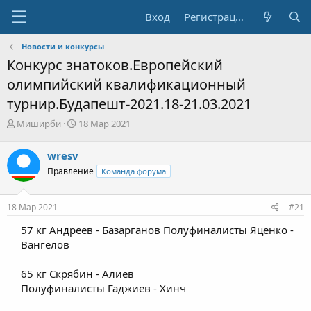
Вход
Регистрация
Новости и конкурсы
Конкурс знатоков.Европейский
олимпийский квалификационный
турнир.Будапешт-2021.18-21.03.2021
А
Д
Миширби
18 Мар 2021
в
а
т
т
wresv
о
а
Правление
Команда форума
р
н
т
а
е
ч
18 Мар 2021
#21
м
а
ы
л
57 кг Андреев - Базарганов Полуфиналисты Яценко -
а
Вангелов
65 кг Скрябин - Алиев
Полуфиналисты Гаджиев - Хинч