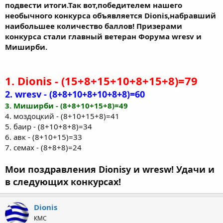
подвести итоги.Так вот,победителем нашего
необычного конкурса объявляется Dionis,набравший
наибольшее количество баллов! Призерами
конкурса стали главный ветеран Форума wresv и
Миширби.
1. Dionis - (15+8+15+10+8+15+8)=79
2. wresv - (8+8+10+8+10+8+8)=60
3. Миширби - (8+8+10+15+8)=49
4. моздоцкий - (8+10+15+8)=41
5. баир - (8+10+8+8)=34
6. авк - (8+10+15)=33
7. семах - (8+8+8)=24
Мои поздравления Dionisy и wresw! Удачи и
в следующих конкурсах!
Dionis
КМС