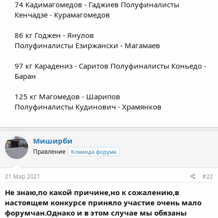
74 Кадимагомедов - Гаджиев Полуфиналисты
Кенчадзе - Курамагомедов
86 кг Годжен - Янулов
Полуфиналисты Езиржански - Магамаев
97 кг Карадениз - Саритов Полуфиналисты Коньедо -
Баран
125 кг Магомедов - Шарипов
Полуфиналисты Кудинович - Храмянков
Миширби
Правление
Команда форума
21 Мар 2021
#22
Не знаю,по какой причине,но к сожалению,в
настоящем конкурсе приняло участие очень мало
форумчан.Однако и в этом случае мы обязаны