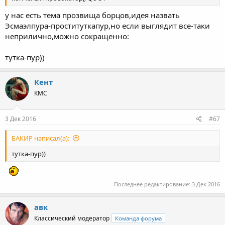
у нас есть тема прозвища борцов,идея назвать
Эсмаэлпура-проституткапур,но если выглядит все-таки
неприлично,можно сокращенно:
тутка-пур))
Кент
КМС
3 Дек 2016
#67
БАКИР написал(а):
тутка-пур))
Последнее редактирование:
3 Дек 2016
авк
Классический модератор
Команда форума