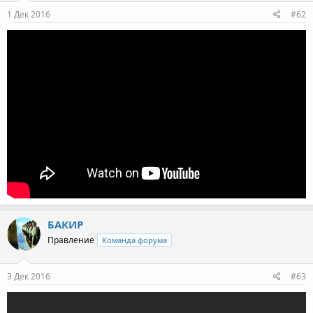
1 Дек 2016
#62
БАКИР
Правление
Команда форума
3 Дек 2016
#63