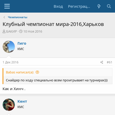
Вход
Регистрация
Чемпионаты
Клубный чемпионат мира-2016,Харьков
А
Д
БАКИР
10 Ноя 2016
в
а
т
т
Гиго
о
а
КМС
р
н
т
а
е
ч
1 Дек 2016
#61
м
а
ы
л
Babas написал(а):
а
Снайдер по ходу специально всем проигрывает на турнирах)))
Как и Хинч .
Кент
КМС