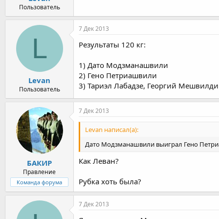
Пользователь
7 Дек 2013
L
Результаты 120 кг:
1) Дато Модзманашвили
2) Гено Петриашвили
Levan
3) Тариэл Лабадзе, Георгий Мешвилд
Пользователь
7 Дек 2013
Levan написал(а):
Дато Модзманашвили выиграл Гено Петр
Как Леван?
БАКИР
Правление
Рубка хоть была?
Команда форума
7 Дек 2013