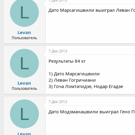
7 Дек 2013
L
Дато Марсагишвили выиграл Леван Г
Levan
Пользователь
7 Дек 2013
L
Результаты 84 кг
1) Дато Марсагишвили
2) Леван Гогричиани
Levan
3) Гоча Ломтатидзе, Нодар Егадзе
Пользователь
7 Дек 2013
L
Дато Модзманашвили выиграл Гено 
Levan