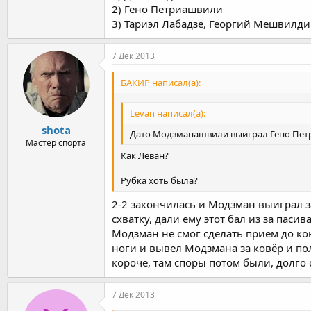
2) Гено Петриашвили
3) Тариэл Лабадзе, Георгий Мешвилд
7 Дек 2013
БАКИР написал(а):
Levan написал(а):
shota
Дато Модзманашвили выиграл Гено Пе
Мастер спорта
Как Леван?
Рубка хоть была?
2-2 закончилась и Модзман выиграл за
схватку, дали ему этот бал из за паси
Модзман не смог сделать приём до кон
ноги и вывел Модзмана за ковёр и по
короче, там споры потом были, долго 
7 Дек 2013