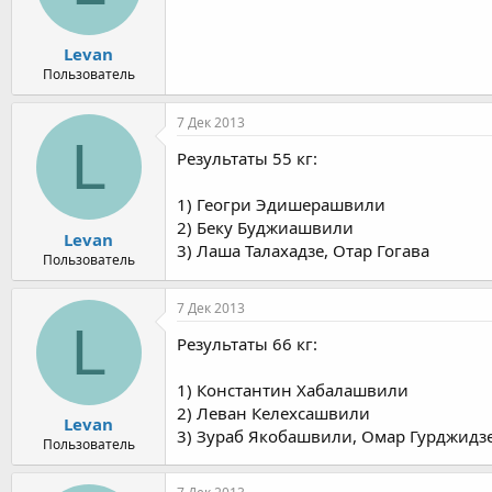
Levan
Пользователь
7 Дек 2013
L
Результаты 55 кг:
1) Геогри Эдишерашвили
2) Беку Буджиашвили
Levan
3) Лаша Талахадзе, Отар Гогава
Пользователь
7 Дек 2013
L
Результаты 66 кг:
1) Константин Хабалашвили
2) Леван Келехсашвили
Levan
3) Зураб Якобашвили, Омар Гурджидз
Пользователь