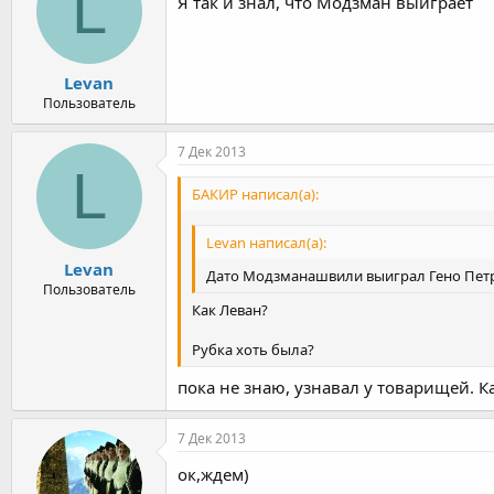
L
Я так и знал, что Модзман выиграет
Levan
Пользователь
7 Дек 2013
L
БАКИР написал(а):
Levan написал(а):
Levan
Дато Модзманашвили выиграл Гено Пе
Пользователь
Как Леван?
Рубка хоть была?
пока не знаю, узнавал у товарищей. К
7 Дек 2013
ок,ждем)