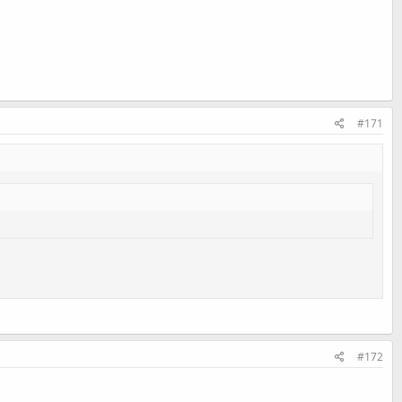
#171
#172