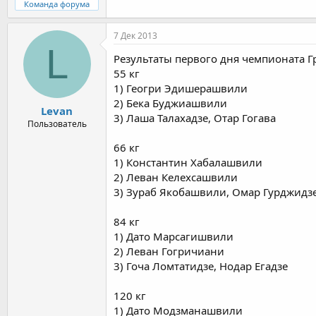
Команда форума
7 Дек 2013
L
Результаты первого дня чемпионата Г
55 кг
1) Геогри Эдишерашвили
2) Бека Буджиашвили
Levan
3) Лаша Талахадзе, Отар Гогава
Пользователь
66 кг
1) Константин Хабалашвили
2) Леван Келехсашвили
3) Зураб Якобашвили, Омар Гурджидз
84 кг
1) Дато Марсагишвили
2) Леван Гогричиани
3) Гоча Ломтатидзе, Нодар Егадзе
120 кг
1) Дато Модзманашвили