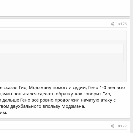
#176
е сказал Гио, Модзману помогли судии, Гено 1-0 вёл всю
дзман попытался сделать обратку. как говорит Гио,
 а дальше Гено всё ровно продолжил начатую атаку с
ством двухбального впользу Модзмана.
рим.
#177