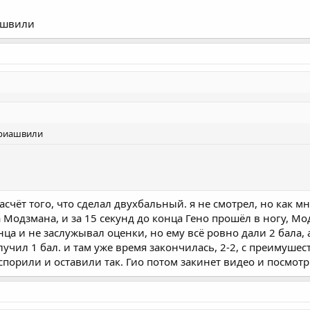
ишвили
триашвили
счёт того, что сделал двухбальный. я не смотрел, но как мн
ва Модзмана, и за 15 секунд до конца Гено прошёл в ногу, Мо
ца и не заслужывал оценки, но ему всё ровно дали 2 бала,
лучил 1 бал. и там уже время закончилась, 2-2, с преимуше
спорили и оставили так. Гио потом закинет видео и посмот