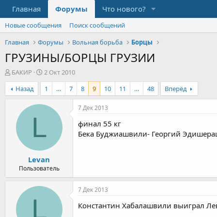
Главная
Форумы
Что нового?
Новые сообщения
Поиск сообщений
Главная
Форумы
Вольная борьба
Борцы
ГРУЗИНЫ/БОРЦЫ ГРУЗИИ
А
Д
БАКИР
2 Окт 2010
в
а
Назад
1
…
7
8
9
10
11
…
48
Вперёд
т
т
о
а
р
н
7 Дек 2013
т
а
L
финал 55 кг
е
ч
м
а
Бека Буджиашвили- Георгий Эдишераш
ы
л
а
Levan
Пользователь
7 Дек 2013
L
Константин Хабалашвили выиграл Лев