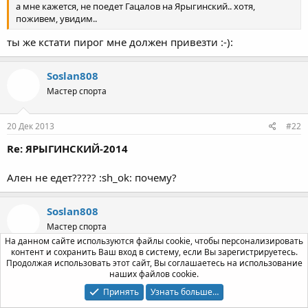
а мне кажется, не поедет Гацалов на Ярыгинский.. хотя,
поживем, увидим..
ты же кстати пирог мне должен привезти :-):
Soslan808
Мастер спорта
20 Дек 2013
#22
Re: ЯРЫГИНСКИЙ-2014
Ален не едет????? :sh_ok: почему?
Soslan808
Мастер спорта
На данном сайте используются файлы cookie, чтобы персонализировать
контент и сохранить Ваш вход в систему, если Вы зарегистрируетесь.
20 Дек 2013
#23
Продолжая использовать этот сайт, Вы соглашаетесь на использование
наших файлов cookie.
Re: ЯРЫГИНСКИЙ-2014
Принять
Узнать больше…