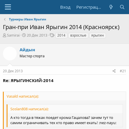
Вход
Регистрация
Турниры Иван Ярыгин
Гран-при Иван Ярыгин 2014 (Красноярск)
А
Д
Т
Samirai
20 Дек 2013
2014
взрослые
ярыгин
в
а
е
т
т
г
Айдын
о
а
и
р
н
Мастер спорта
т
а
е
ч
20 Дек 2013
#21
м
а
ы
л
Re: ЯРЫГИНСКИЙ-2014
а
Vasald написал(а):
Soslan808 написал(а):
А кто тогда в тяжах поедет крома Гацалова? зачем тут то
самим ограничивать тех кто право имеет ехать! :nez-nayu: