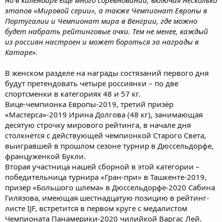
но в календаре еще много соревнований, включая несколько
этапов «Мировой серии», а также Чемпионат Европы в
Португалии и Чемпионат мира в Венгрии, где можно
будет набрать рейтинговые очки. Тем не менее, каждый
из россиян настроен и может бороться за награды в
Катаре».
В женском разделе на награды состязаний первого дня
будут претендовать четыре россиянки – по две
спортсменки в категориях 48 и 57 кг.
Вице-чемпионка Европы-2019, третий призёр
«Мастерса»-2019 Ирина Долгова (48 кг), занимающая
десятую строчку мирового рейтинга, в начале дня
столкнётся с действующей чемпионкой Старого Света,
выигравшей в прошлом сезоне турнир в Дюссельдорфе,
француженкой Букли.
Вторая участница нашей сборной в этой категории –
победительница турнира «Гран-при» в Ташкенте-2019,
призёр «Большого шлема» в Дюссельдорфе-2020 Сабина
Гилязова, имеющая шестнадцатую позицию в рейтинг-
листе IJF, встретится в первом круге с медалистом
Чемпионата Панамерики-2020 чилийкой Варгас Лей.