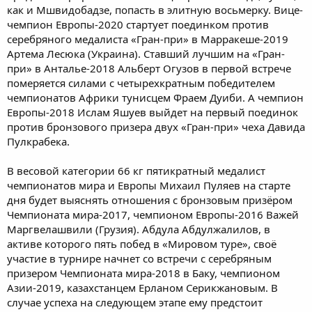
как и Мшвидобадзе, попасть в элитную восьмерку. Вице-
чемпион Европы-2020 стартует поединком против
серебряного медалиста «Гран-при» в Марракеше-2019
Артема Лесюка (Украина). Ставший лучшим на «Гран-
при» в Анталье-2018 Альберт Огузов в первой встрече
померяется силами с четырехкратным победителем
чемпионатов Африки тунисцем Фраем Дуиби. А чемпион
Европы-2018 Ислам Яшуев выйдет на первый поединок
против бронзового призера двух «Гран-при» чеха Давида
Пулкрабека.
В весовой категории 66 кг пятикратный медалист
чемпионатов мира и Европы Михаил Пуляев на старте
дня будет выяснять отношения с бронзовым призёром
Чемпионата мира-2017, чемпионом Европы-2016 Важей
Маргвелашвили (Грузия). Абдула Абдулжалилов, в
активе которого пять побед в «Мировом туре», своё
участие в турнире начнет со встречи с серебряным
призером Чемпионата мира-2018 в Баку, чемпионом
Азии-2019, казахстанцем Ерланом Серикжановым. В
случае успеха на следующем этапе ему предстоит