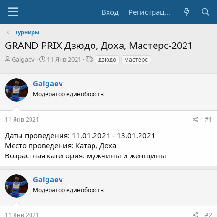
Вход
Регистрация
Турниры
GRAND PRIX
Дзюдо, Доха, Мастерс-2021
А
Д
Т
Galgaev
11 Янв 2021
дзюдо
мастерс
в
а
е
т
т
г
Galgaev
о
а
и
р
н
Модератор единоборств
т
а
е
ч
11 Янв 2021
#1
м
а
ы
л
Даты проведения: 11.01.2021 - 13.01.2021
а
Место проведения: Катар, Доха
Возрастная категория: мужчины и женщины
Galgaev
Модератор единоборств
11 Янв 2021
#2