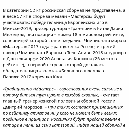
В категории 52 кг российская сборная не представлена, а
в весе 57 кг в споре за медали «Мастерса» будут
участвовать: победительница Европейских игр в
Минске-2019, призёр турнира «Гран-при» в Китае Дарья
Межецкая, чья позиция – номер 18 в мировом рейтинге,
соперницей которой станет медалист Чемпионата мира и
«Мастерса» 2017 года француженка Ресевё, и третий
призёр Чемпионата Европы в Тель-Авиве-2018 и турнира
в Дюссельдорфе-2020 Анастасия Конкина (26 место в
рейтинге), в первой встрече которой досталась
обладательница «золота» «Большого шлема» в
Париже-2017 кореянка Квон.
«Традиционно «Мастерс» - соревнования очень сильные и
потому биться тут нужно в каждой схватке, -
считает
главный тренер женской половины сборной России
Дмитрий Морозов.
– При таких составах приглашенных
по рейтингу атлетов ни у кого не может быть легких
поединков в принципе. Россиянки будут представлены в
Катаре в пяти из семи категорий. Лидер нашей сборной в