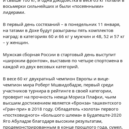
и свыше 100 кг, и одна дзюдоистка в весе 63 кг попали в
восьмерки сильнейших и были «посеянными»
лидерами.
В первый день состязаний – в понедельник 11 января,
на татами в Дохе будут разыграны пять комплектов
наград: в категориях 60 и 66 кг у мужчин и 48, 52 и 57 кг
– у женщин.
Мужская сборная России в стартовый день выступит
«широким фронтом», выставив по четыре спортсмена в
каждой из двух весовых категорий.
В весе 60 кг двукратный чемпион Европы и вице-
чемпион мира Роберт Мшвидобадзе, первый среди
участников турнира в рейтинге в своей категории,
проверит на прочность немца Мориса Плафки, чьим
высшим достижением является «бронза» ташкентского
«Гран-при» в 2018 году. Обладатель «золота» первого
«постковидного» «Большого шлема» в Будапеште-2020
Яго Абуладзе благодаря высоким результатам,
продемонстрированным в конце прошлого года, сумел,