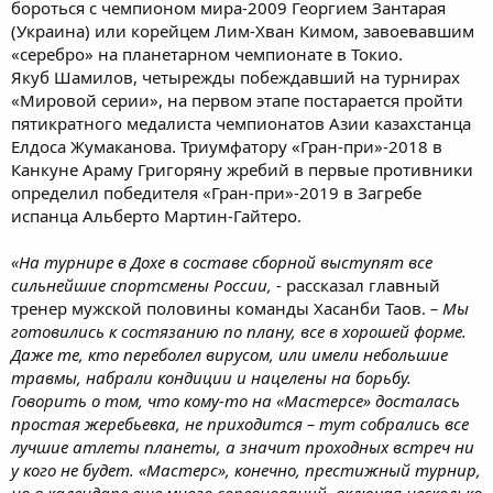
бороться с чемпионом мира-2009 Георгием Зантарая
(Украина) или корейцем Лим-Хван Кимом, завоевавшим
«серебро» на планетарном чемпионате в Токио.
Якуб Шамилов, четырежды побеждавший на турнирах
«Мировой серии», на первом этапе постарается пройти
пятикратного медалиста чемпионатов Азии казахстанца
Елдоса Жумаканова. Триумфатору «Гран-при»-2018 в
Канкуне Араму Григоряну жребий в первые противники
определил победителя «Гран-при»-2019 в Загребе
испанца Альберто Мартин-Гайтеро.
«На турнире в Дохе в составе сборной выступят все
сильнейшие спортсмены России,
- рассказал главный
тренер мужской половины команды Хасанби Таов.
– Мы
готовились к состязанию по плану, все в хорошей форме.
Даже те, кто переболел вирусом, или имели небольшие
травмы, набрали кондиции и нацелены на борьбу.
Говорить о том, что кому-то на «Мастерсе» досталась
простая жеребьевка, не приходится – тут собрались все
лучшие атлеты планеты, а значит проходных встреч ни
у кого не будет. «Мастерс», конечно, престижный турнир,