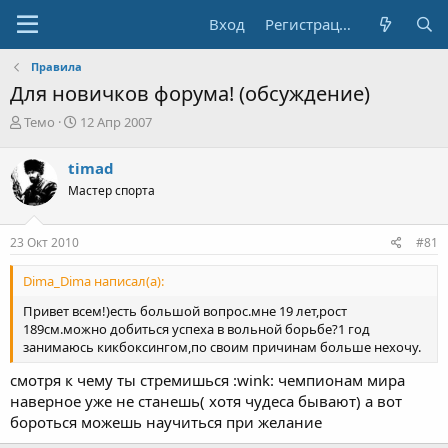
Вход
Регистрация
Правила
Для новичков форума! (обсуждение)
А
Д
Темо
12 Апр 2007
в
а
т
т
timad
о
а
Мастер спорта
р
н
т
а
е
ч
23 Окт 2010
#81
м
а
ы
л
Dima_Dima написал(а):
а
Привет всем!)есть большой вопрос.мне 19 лет,рост
189см.можно добиться успеха в вольной борьбе?1 год
занимаюсь кикбоксингом,по своим причинам больше нехочу.
смотря к чему ты стремишься :wink: чемпионам мира
наверное уже не станешь( хотя чудеса бывают) а вот
бороться можешь научиться при желание