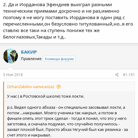
2. Да и Иорданова Эфендиев выиграл разными
техническим приемами досрочно и не раз,именно
поэтому я не могу поставить Иорданова в один ряд с
перечисленными,он безусловно титулованный,но..я его
ставлю все таки на ступень пониже тех же
Белоглазовых,Такады и т.д..
БАКИР
Правление
Команда форума
5 Ноя 2018
#1.191
DzhanZabilov написал(а):
У нас ( в Ростовской школе) тоже локти.
p.s. Видел одного абхаза - он специально засовывал локти, а
потом ...накрывал. Моего ученика так накрыл, а потом в
финале опять этот трюк сделал - тогда я понял, что это у него
заготовка, а сначала подумал, что случайно получилось -
захват плохой был. Просто абхаз тягучий был как резинка - за
счет этого и накрывал.