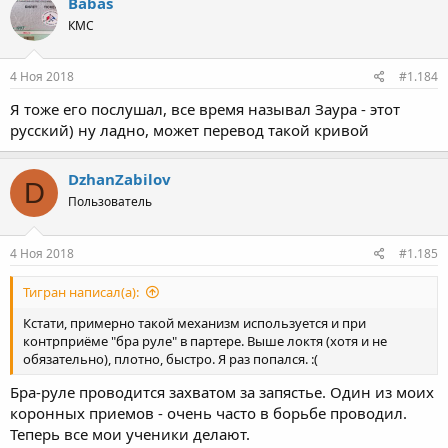
Babas
КМС
4 Ноя 2018
#1.184
Я тоже его послушал, все время называл Заура - этот
русский) ну ладно, может перевод такой кривой
DzhanZabilov
D
Пользователь
4 Ноя 2018
#1.185
Тигран написал(а):
Кстати, примерно такой механизм используется и при
контрприёме "бра руле" в партере. Выше локтя (хотя и не
обязательно), плотно, быстро. Я раз попался. :(
Бра-руле проводится захватом за запястье. Один из моих
коронных приемов - очень часто в борьбе проводил.
Теперь все мои ученики делают.