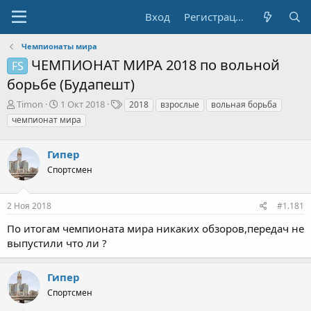
Вход
Регистрация
Чемпионаты мира
ЧЕМПИОНАТ МИРА 2018 по вольной
FS
борьбе (Будапешт)
А
Д
Т
Timon
1 Окт 2018
2018
взрослые
вольная борьба
в
а
е
чемпионат мира
т
т
г
о
а
и
р
Гипер
н
т
а
Спортсмен
е
ч
м
а
ы
л
2 Ноя 2018
#1.181
а
По итогам чемпионата мира никаких обзоров,передач не
выпустили что ли ?
Гипер
Спортсмен