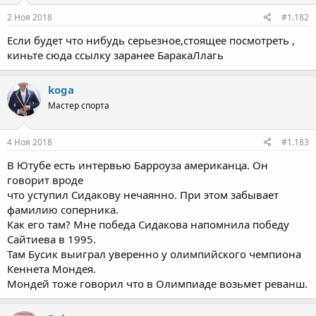
2 Ноя 2018
#1.182
Если будет что нибудь серьезное,стоящее посмотреть ,
киньте сюда ссылку заранее БаракаЛлагь
koga
Мастер спорта
4 Ноя 2018
#1.183
В Ютубе есть интервью Барроуза американца. Он
говорит вроде
что уступил Сидакову нечаянно. При этом забывает
фамилию соперника.
Как его там? Мне победа Сидакова напомнила победу
Сайтиева в 1995.
Там Бусик выиграл уверенно у олимпийского чемпиона
Кеннета Мондея.
Мондей тоже говорил что в Олимпиаде возьмет реванш.