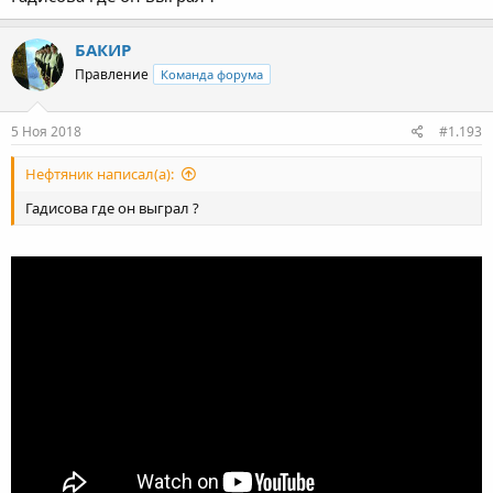
БАКИР
Правление
Команда форума
5 Ноя 2018
#1.193
Нефтяник написал(а):
Гадисова где он выграл ?