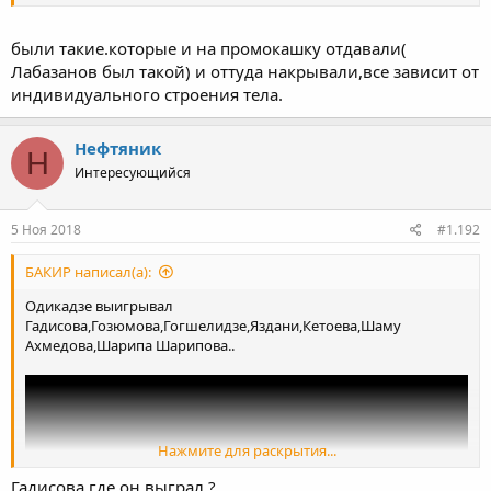
были такие.которые и на промокашку отдавали(
Лабазанов был такой) и оттуда накрывали,все зависит от
индивидуального строения тела.
Нефтяник
Н
Интересующийся
5 Ноя 2018
#1.192
БАКИР написал(а):
Одикадзе выигрывал
Гадисова,Гозюмова,Гогшелидзе,Яздани,Кетоева,Шаму
Ахмедова,Шарипа Шарипова..
Нажмите для раскрытия...
Гадисова где он выграл ?