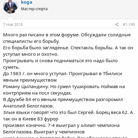
koga
Мастер спорта
7 Ноя 2018
#1.199
Много раз писали в этом форуме. Обсуждали солидные
специалисты его борьбу.
Его борьба было загляденье. Спектакль борьбы. А так он
уступал много и охотно.
Проигрывать и снова подниматься это надо было
суметь.
До 1983 г. он много уступал. Проигрывал в Тбилиси
явным преимуществом
Роману Цыпандину. Но сумел тушировать поймав на
контрприем на посл секундах.
В Дружбе 84 его явным преимуществом разгоромил
Анатолий Белоглазов.
Злые языки говорят что это был Сергей. Борец веса 62. А
так он в Киеве 83 фурор
произвел конечно. 7-4 выиграл у олимп чемпиона
Белоглазова. Выиграл у чемпионов