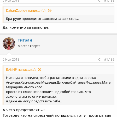
5 Ноя 2018
#1.188
DzhanZabilov написал(а):
Бра-руле проводится захватом за запястье...
Да, конечно за запястье.
Тигран
Мастер спорта
5 Ноя 2018
#1.189
БАКИР написал(а):
Никогда я не видел,чтобы раскатывали в одни ворота:
Андиева,Хасимикова,Медведя,Дзгоева,Сайтиева,Фадзаева,Мате,
Мурадова много кого..
просто их класс не позволит над собой творить что
захочется,на то они и великие..
я даже не могу представить себе..
А чего представлять?!
Тогузову кто на скрестный попадался, тот и проигрывал