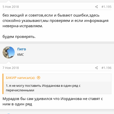
Руку подняли Гадисову, следовательно он и выграл , там нет
проигрыша, не надо людей в заблуждение водить , всегда
5 Ноя 2018
#1.195
принято отталкиваться от официальных решений , а не по
без эмоций и советов,если и бывают ошибки,здесь
желанию кого то
спокойно указывают,мы проверяем и если информация
неверна-исправляем.
будем проверять.
Гиго
КМС
7 Ноя 2018
#1.196
БАКИР написал(а):
1. я не могу поставить Иорданова в один ряд с
перечисленными
Мурадов бы сам удивился что Иорданова не ставят с
ним в один ряд