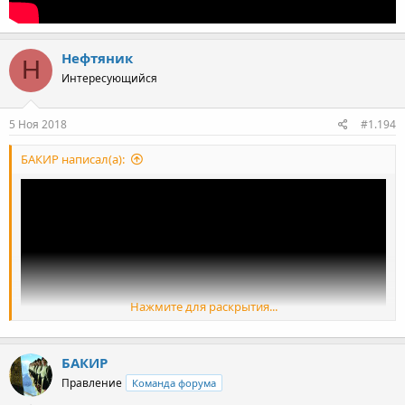
Нефтяник
Н
Интересующийся
5 Ноя 2018
#1.194
БАКИР написал(а):
Нажмите для раскрытия...
БАКИР
Правление
Команда форума
[/QUOTE