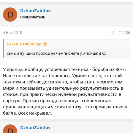
DzhanZabilov
D
Пользователь
4 Ноя 2018
#1.186
БАКИР написал(а):
самый лучший проход на чемпионате у..японца) в 65
У японца, вообще, устаревшая техника - борьба из 80-х.
Наше поколение так боролось. Удивительно, что этой
техники и сейчас достаточно, чтобы стать чемпионом
мира и показывать удивительную результативность в
стойке, при практически нулевой результативности в
партере. Против проходов японца - современная
привычка защищаться сидя на тазу - это проигранные 4
балла. Всех накрывал.
DzhanZabilov
D