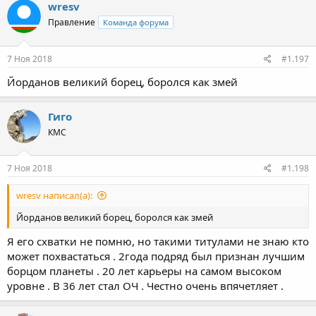
wresv
Правление
Команда форума
7 Ноя 2018
#1.197
Йорданов великий борец, боролся как змей
Гиго
КМС
7 Ноя 2018
#1.198
wresv написал(а):
Йорданов великий борец, боролся как змей
Я его схватки не помню, но такими титулами не знаю кто
может похвастаться . 2года подряд был признан лучшим
борцом планеты . 20 лет карьеры на самом высоком
уровне . В 36 лет стал ОЧ . Честно очень впячетляет .