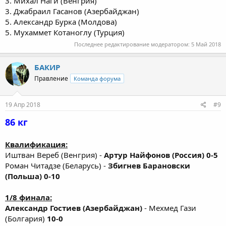
3. Михал Наги (Венгрия)
3. Джабраил Гасанов (Азербайджан)
5. Александр Бурка (Молдова)
5. Мухаммет Котаноглу (Турция)
Последнее редактирование модератором:
5 Май 2018
БАКИР
Правление
Команда форума
19 Апр 2018
#9
86 кг
Квалификация:
Иштван Вереб (Венгрия) -
Артур Найфонов (Россия) 0-5
Роман Читадзе (Беларусь) -
Збигнев Барановски
(Польша) 0-10
1/8 финала:
Александр Гостиев (Азербайджан)
- Мехмед Гази
(Болгария)
10-0