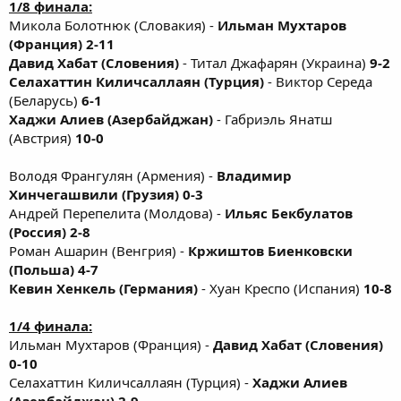
1/8 финала:
Микола Болотнюк (Словакия) -
Ильман Мухтаров
(Франция) 2-11
Давид Хабат (Словения)
- Титал Джафарян (Украина)
9-2
Селахаттин Киличсаллаян (Турция)
- Виктор Середа
(Беларусь)
6-1
Хаджи Алиев (Азербайджан)
- Габриэль Янатш
(Австрия)
10-0
Володя Франгулян (Армения) -
Владимир
Хинчегашвили (Грузия) 0-3
Андрей Перепелита (Молдова) -
Ильяс Бекбулатов
(Россия) 2-8
Роман Ашарин (Венгрия) -
Кржиштов Биенковски
(Польша) 4-7
Кевин Хенкель (Германия)
- Хуан Креспо (Испания)
10-8
1/4 финала:
Ильман Мухтаров (Франция) -
Давид Хабат (Словения)
0-10
Селахаттин Киличсаллаян (Турция) -
Хаджи Алиев
(Азербайджан) 2-9