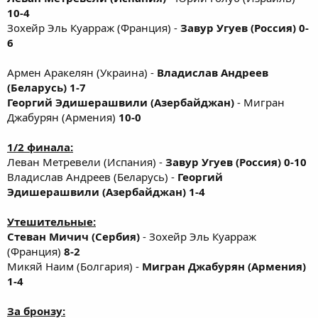
10-4
Зохейр Эль Куарраж (Франция) -
Завур Угуев (Россия) 0-
6
Армен Аракелян (Украина) -
Владислав Андреев
(Беларусь) 1-7
Георгий Эдишерашвили (Азербайджан)
- Мигран
Джабурян (Армения)
10-0
1/2 финала:
Леван Метревели (Испания) -
Завур Угуев (Россия) 0-10
Владислав Андреев (Беларусь) -
Георгий
Эдишерашвили (Азербайджан) 1-4
Утешительные:
Стеван Мичич (Сербия)
- Зохейр Эль Куарраж
(Франция)
8-2
Микяй Наим (Болгария) -
Мигран Джабурян (Армения)
1-4
За бронзу: