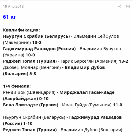
19 Апр 2018
#4
61 кг
Квалификация:
Ньургун Скрябин (Беларусь)
- Эльмедин Сейфулов
(Македония)
13-2
Гаджимурад Рашидов (Россия)
- Владимир Буруков
(Украина)
10-0
Реджеп Топал (Турция)
- Гарик Барсегян (Армения)
13-2
Джозеф Молнар (Венгрия) -
Владимир Дубов
(Болгария) 5-8
1/4 финала:
Рэнди Вок (Швейцария) -
Мирджалал Гасан-Заде
(Азербайджан) 0-10
Бека Ломтадзе (Грузия)
- Иван Гуйдя (Румыния)
11-0
Ньургун Скрябин (Беларусь) -
Гаджимурад Рашидов
(Россия) 1-10
Реджеп Топал (Турция)
- Владимир Дубов (Болгария)