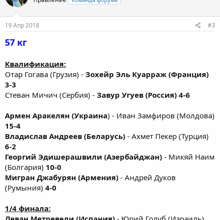
19 Апр 2018
#3
57 кг
Квалификация:
Отар Гогава (Грузия) -
Зохейр Эль Куарраж (Франция)
3-3
Стеван Мичич (Сербия) -
Завур Угуев (Россия) 4-6
Армен Аракелян (Украина
) - Иван Замфиров (Молдова)
15-4
Владислав Андреев (Беларусь)
- Ахмет Пекер (Турция)
6-2
Георгий Эдишерашвили (Азербайджан)
- Микяй Наим
(Болгария)
10-0
Мигран Джабурян (Армения)
- Андрей Дуков
(Румыния)
4-0
1/4 финала:
Леван Метревели (Испания)
- Юрий Голуб (Израиль)