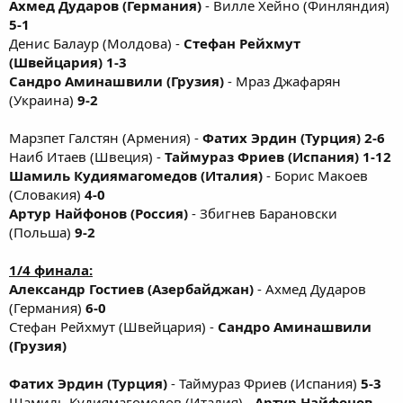
Ахмед Дударов (Германия)
- Вилле Хейно (Финляндия)
5-1
Денис Балаур (Молдова) -
Стефан Рейхмут
(Швейцария) 1-3
Сандро Аминашвили (Грузия)
- Мраз Джафарян
(Украина)
9-2
Марзпет Галстян (Армения) -
Фатих Эрдин (Турция) 2-6
Наиб Итаев (Швеция) -
Таймураз Фриев (Испания) 1-12
Шамиль Кудиямагомедов (Италия)
- Борис Макоев
(Словакия)
4-0
Артур Найфонов (Россия)
- Збигнев Барановски
(Польша)
9-2
1/4 финала:
Александр Гостиев (Азербайджан)
- Ахмед Дударов
(Германия)
6-0
Стефан Рейхмут (Швейцария) -
Сандро Аминашвили
(Грузия)
Фатих Эрдин (Турция)
- Таймураз Фриев (Испания)
5-3
Шамиль Кудиямагомедов (Италия) -
Артур Найфонов