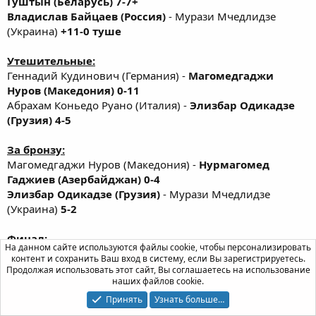
Гуштын (Беларусь) 7-7+
Владислав Байцаев (Россия)
- Мурази Мчедлидзе
(Украина)
+11-0 туше
Утешительные:
Геннадий Кудинович (Германия) -
Магомедгаджи
Нуров (Македония) 0-11
Абрахам Коньедо Руано (Италия) -
Элизбар Одикадзе
(Грузия) 4-5
За бронзу:
Магомедгаджи Нуров (Македония) -
Нурмагомед
Гаджиев (Азербайджан) 0-4
Элизбар Одикадзе (Грузия)
- Мурази Мчедлидзе
(Украина)
5-2
Финал:
На данном сайте используются файлы cookie, чтобы персонализировать
Александр Гуштын (Беларусь) -
Владислав Байцаев
контент и сохранить Ваш вход в систему, если Вы зарегистрируетесь.
(Россия) 0-7
Продолжая использовать этот сайт, Вы соглашаетесь на использование
наших файлов cookie.
Итоги:
Принять
Узнать больше…
1. Владислав Байцаев (Россия)