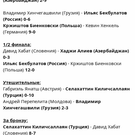
Владимир Хинчегашвили (Грузия) -
Ильяс Бекбулатов
(Россия) 0-6
Кржиштов Биенковски (Польша)
- Кевин Хенкель
(Германия)
9-0
1/2 финала:
Давид Хабат (Словения) -
Хаджи Алиев (Азербайджан)
0-3
Ильяс Бекбулатов (Россия)
- Кржиштов Биенковски
(Польша)
12-0
Утешительные:
Габриэль Янатш (Австрия) -
Селахаттин Киличсаллаян
(Турция) 0-10
Андрей Перепелита (Молдова) -
Владимир
Хинчегашвили (Грузия) 2-3
За бронзу:
Селахаттин Киличсаллаян (Турция)
- Давид Хабат
(Словения)
8-7