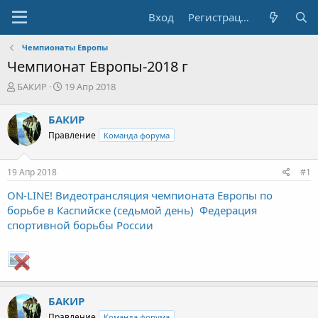
Вход
Регистрация
Чемпионаты Европы
Чемпионат Европы-2018 г
А
Д
БАКИР
19 Апр 2018
в
а
т
т
БАКИР
о
а
Правление
Команда форума
р
н
т
а
е
ч
19 Апр 2018
#1
м
а
ы
л
ON-LINE! Видеотрансляция чемпионата Европы по
а
борьбе в Каспийске (cедьмой день)  Федерация
спортивной борьбы России
БАКИР
Правление
Команда форума