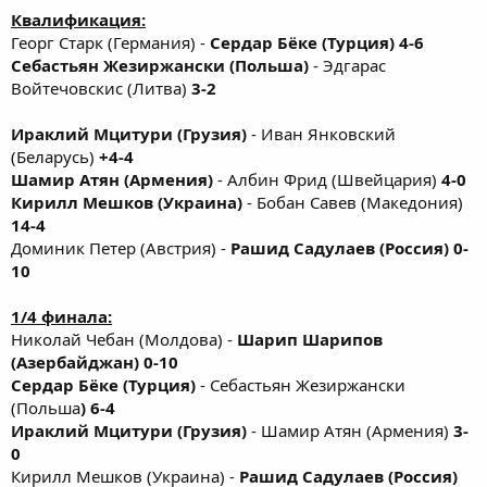
Квалификация:
Георг Старк (Германия) -
Сердар Бёке (Турция) 4-6
Себастьян Жезиржански (Польша)
- Эдгарас
Войтечовскис (Литва)
3-2
Ираклий Мцитури (Грузия)
- Иван Янковский
(Беларусь)
+4-4
Шамир Атян (Армения)
- Албин Фрид (Швейцария)
4-0
Кирилл Мешков (Украина)
- Бобан Савев (Македония)
14-4
Доминик Петер (Австрия) -
Рашид Садулаев (Россия) 0-
10
1/4 финала:
Николай Чебан (Молдова) -
Шарип Шарипов
(Азербайджан) 0-10
Сердар Бёке (Турция)
- Себастьян Жезиржански
(Польша
) 6-4
Ираклий Мцитури (Грузия)
- Шамир Атян (Армения)
3-
0
Кирилл Мешков (Украина) -
Рашид Садулаев (Россия)