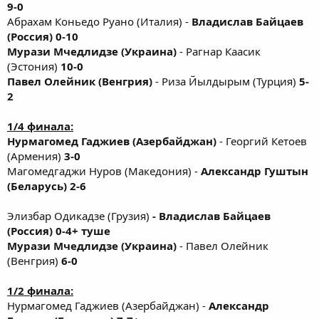
9-0
Абрахам Коньедо Руано (Италия) -
Владислав Байцаев
(Россия) 0-10
Мурази Мчедлидзе (Украина)
- Рагнар Каасик
(Эстония)
10-0
Павел Олейник (Венгрия)
- Риза Йылдырым (Турция)
5-
2
1/4 финала:
Нурмагомед Гаджиев (Азербайджан)
- Георгий Кетоев
(Армения)
3-0
Магомедгаджи Нуров (Македония) -
Александр Гуштын
(Беларусь) 2-6
Элизбар Одикадзе (Грузия)
- Владислав Байцаев
(Россия) 0-4+ туше
Мурази Мчедлидзе (Украина)
- Павел Олейник
(Венгрия)
6-0
1/2 финала:
Нурмагомед Гаджиев (Азербайджан) -
Александр