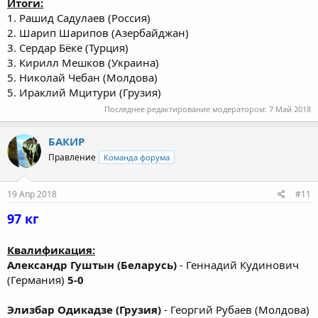
Итоги:
1. Рашид Садулаев (Россия)
2. Шарип Шарипов (Азербайджан)
3. Сердар Бёке (Турция)
3. Кирилл Мешков (Украина)
5. Николай Чебан (Молдова)
5. Ираклий Мцитури (Грузия)
Последнее редактирование модератором:
7 Май 2018
БАКИР
Правление
Команда форума
19 Апр 2018
#11
97 кг
Квалификация:
Александр Гуштын (Беларусь)
- Геннадий Кудинович
(Германия)
5-0
Элизбар Одикадзе (Грузия)
- Георгий Рубаев (Молдова)