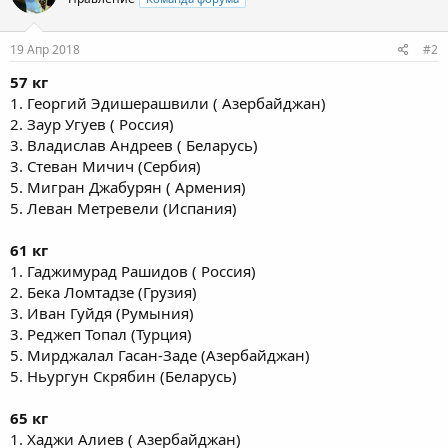
19 Апр 2018
#2
57 кг
1. Георгий Эдишерашвили ( Азербайджан)
2. Заур Угуев ( Россия)
3. Владислав Андреев ( Беларусь)
3. Стеван Мичич (Сербия)
5. Мигран Джабурян ( Армения)
5. Леван Метревели (Испания)
61 кг
1. Гаджимурад Рашидов ( Россия)
2. Бека Ломтадзе (Грузия)
3. Иван Гуйдя (Румыния)
3. Реджеп Топал (Турция)
5. Мирджалал Гасан-Заде (Азербайджан)
5. Ньургун Скрябин (Беларусь)
65 кг
1. Хаджи Алиев ( Азербайджан)