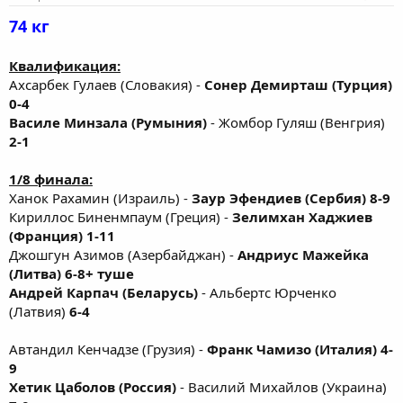
74 кг
Квалификация:
Ахсарбек Гулаев (Словакия) -
Сонер Демирташ (Турция)
0-4
Василе Минзала (Румыния)
- Жомбор Гуляш (Венгрия)
2-1
1/8 финала:
Ханок Рахамин (Израиль) -
Заур Эфендиев (Сербия) 8-9
Кириллос Биненмпаум (Греция) -
Зелимхан Хаджиев
(Франция) 1-11
Джошгун Азимов (Азербайджан) -
Андриус Мажейка
(Литва) 6-8+ туше
Андрей Карпач (Беларусь)
- Альбертс Юрченко
(Латвия)
6-4
Автандил Кенчадзе (Грузия) -
Франк Чамизо (Италия) 4-
9
Хетик Цаболов (Россия)
- Василий Михайлов (Украина)