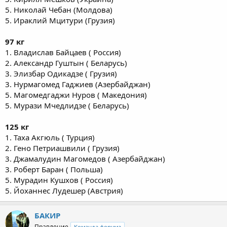
5. Николай Чебан (Молдова)
5. Ираклий Мцитури (Грузия)
97 кг
1. Владислав Байцаев ( Россия)
2. Александр Гуштын ( Беларусь)
3. Элизбар Одикадзе ( Грузия)
3. Нурмагомед Гаджиев (Азербайджан)
5. Магомедгаджи Нуров ( Македония)
5. Мурази Мчедлидзе ( Беларусь)
125 кг
1. Таха Акгюль ( Турция)
2. Гено Петриашвили ( Грузия)
3. Джамалудин Магомедов ( Азербайджан)
3. Роберт Баран ( Польша)
5. Мурадин Кушхов ( Россия)
5. Йоханнес Лудешер (Австрия)
БАКИР
Правление
Команда форума