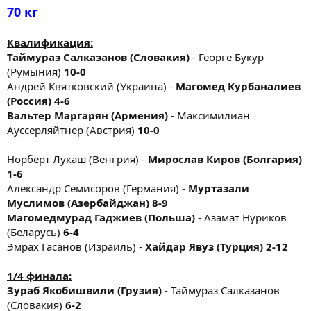
70 кг
Квалификация:
Таймураз Салказанов (Словакия)
- Георге Букур
(Румыния)
10-0
Андрей Квятковский (Украина) -
Магомед Курбаналиев
(Россия) 4-6
Вальтер Маргарян (Армения)
- Максимилиан
Ауссерляйтнер (Австрия)
10-0
Норберт Лукаш (Венгрия) -
Мирослав Киров (Болгария)
1-6
Александр Семисоров (Германия) -
Муртазали
Муслимов (Азербайджан) 8-9
Магомедмурад Гаджиев (Польша)
- Азамат Нуриков
(Беларусь)
6-4
Эмрах Гасанов (Израиль) -
Хайдар Явуз (Турция) 2-12
1/4 финала:
Зураб Якобишвили (Грузия)
- Таймураз Салказанов
(Словакия)
6-2