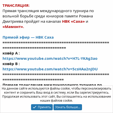
ТРАНСЛЯЦИЯ:
Прямая трансляция международного турнира по
вольной борьбе среди юниоров памяти Романа
Дмитриева пройдет на каналах
НВК «Саха»
и
«Мамонт».
Прямой эфир — НВК Саха
===============================================
============================
ковёр А :
https://www.youtube.com/watch?v=H7L-YKAg3ao
ковёр В :
https://www.youtube.com/watch?v=5csHAa2nJDU
===============================================
===========================
Прямая трансляция международного турнира по
На данном сайте используются файлы cookie, чтобы персонализировать
вольной борьбе памяти Р. Дмитриева
контент и сохранить Ваш вход в систему, если Вы зарегистрируетесь.
https://youtu.be/EdC4nu38ByE
Продолжая использовать этот сайт, Вы соглашаетесь на использование
наших файлов cookie.
Последнее редактирование:
30 Апр 2021
Принять
Узнать больше…
Миширби