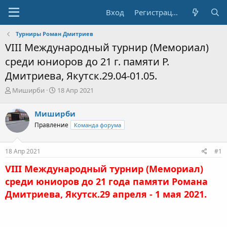
Вход
Регистрация
Турниры Роман Дмитриев
VIII Международный турнир (Мемориал)
среди юниоров до 21 г. памяти Р.
Дмитриева, Якутск.29.04-01.05.
А
Д
Миширби
18 Апр 2021
в
а
т
т
Миширби
о
а
Правление
Команда форума
р
н
т
а
е
ч
18 Апр 2021
#1
м
а
ы
л
VIII Международный турнир (Мемориал)
а
среди юниоров до 21 года памяти Романа
Дмитриева, Якутск.29 апреля - 1 мая 2021.