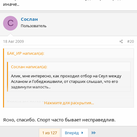
иначе..
Cослан
C
Пользователь
18 Авг 2009
#20
БАК_ИР написал(а):
Cослан написал(а):
Алик, мне интересно, как проходил отбор на Сеул между
Асланом и Гобеджишвили, от старших слышал, что его
задвинули малость..
Короче его после того,как он стал Ч
Нажмите для раскрытия...
СССР-87,выиграл,Тбилиский и ЧМ,
потом наступил 88 год,он выиграл в апреле и Европу и ему
Нажмите для раскрытия...
сказали,ты 100% едешь на ОИ ,мы тебя освобождаем от Союза
Ясно, спасибо. Спорт часто бывает несправедлив.
иди спокойно готовься,качайся,не переживай ты первый
номер(он был для тяжей легким..)..и неожиданно вызывают на
Last
1 из 127
Вперёд
прикидку с Гобеджишвили..