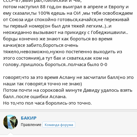
потом наступил 88 год,он выиграл в апреле и Европу и
ему сказали,ты 100% едешь на ОИ ,мы тебя освобождаем
от Союза иди спокойно готовься,качайся,не переживай
ты первый номер(он был для тяжей легким..)..и
неожиданно вызывают на прикидку с Гобеджишвили..
борцы конечно же знают как бороться во время
качки(все забито,бороться очень
тяжело,невозможно,нужно постепенно выходить из
этого состояния),а тут бах и схватка,как ком на
голову..пришлось бороться..полчаса было 0-0
говорят,что за это время Аслану не засчитали балл(но это
наши так говорят,я точно не знаю)
Потом почти на сороковой минуте Давиду удалось взять
балл..после ошибки Аслана.
Но то,что пол часа боролись-это точно.
БАКИР
Правление
Команда форума