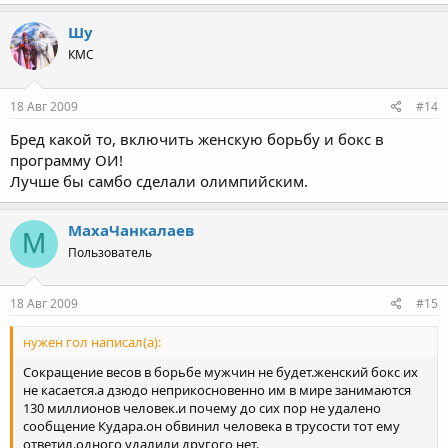
Шу
КМС
18 Авг 2009
#14
Бред какой то, включить женскую борьбу и бокс в
программу ОИ!
Лучше бы самбо сделали олимпийским.
МахаЧанкалаев
М
Пользователь
18 Авг 2009
#15
нужен гол написал(а):
Сокращение весов в борьбе мужчин не будет.женский бокс их
не касается.а дзюдо неприкосновенно им в мире занимаются
130 миллионов человек.и почему до сих пор не удалено
сообщение Кудара.он обвинил человека в трусости тот ему
ответил.одного удалили другого нет.