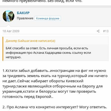
немного преувеличено. Без обид, если что.
БАКИР
Правление
Команда форума
18 Авг 2009
#13
Данияр Байшаганов написал(а):
БАК спасибо за ответ. Есть личная просьба, если есть
информация про Аслана Хадарцева скинь ссылку если
нетрудно.
1.Кстати забыл добавить..иностранцам на фиг не нужно
за тридевять земель ехать на турнир,который им ничего
не дает..Сейчас набирает обороты Киевский
турнир,также являющийся отборочным на Европу для
украинцев,кстати и белорусы могут там проверить
готовность перед Европой..
2. Про Аслана что конкретно интересует? Могу ответить.