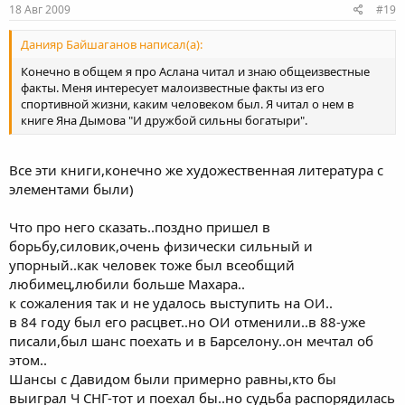
18 Авг 2009
#19
Данияр Байшаганов написал(а):
Конечно в общем я про Аслана читал и знаю общеизвестные
факты. Меня интересует малоизвестные факты из его
спортивной жизни, каким человеком был. Я читал о нем в
книге Яна Дымова "И дружбой сильны богатыри".
Все эти книги,конечно же художественная литература с
элементами были)
Что про него сказать..поздно пришел в
борьбу,силовик,очень физически сильный и
упорный..как человек тоже был всеобщий
любимец,любили больше Махара..
к сожаления так и не удалось выступить на ОИ..
в 84 году был его расцвет..но ОИ отменили..в 88-уже
писали,был шанс поехать и в Барселону..он мечтал об
этом..
Шансы с Давидом были примерно равны,кто бы
выиграл Ч СНГ-тот и поехал бы..но судьба распорядилась