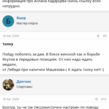
информация про Аслана Хадарцева скинь ссылку если
нетрудно.
баир
Б
Мастер спорта
18 Авг 2009
#9
толку
Пойду поболеть за дам. В боксе женской как и борьбе
Якутия в передовых позициях. От них надо ждать
медали,
от Лебедя при наличии Машезова с К ждать толку нет! :(
Данчик
Спортсмен
18 Авг 2009
#10
Боотур, ты че так пессимистично настроен по поводу