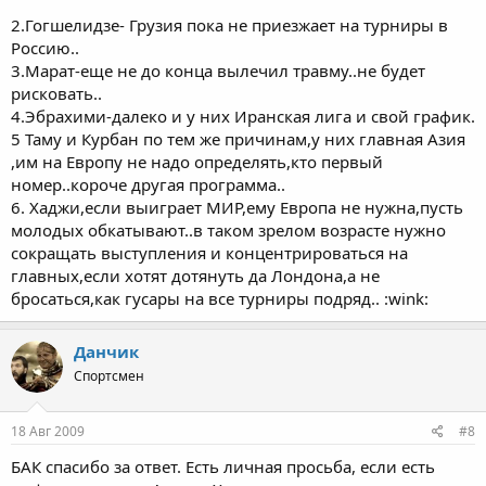
2.Гогшелидзе- Грузия пока не приезжает на турниры в
Россию..
3.Марат-еще не до конца вылечил травму..не будет
рисковать..
4.Эбрахими-далеко и у них Иранская лига и свой график.
5 Таму и Курбан по тем же причинам,у них главная Азия
,им на Европу не надо определять,кто первый
номер..короче другая программа..
6. Хаджи,если выиграет МИР,ему Европа не нужна,пусть
молодых обкатывают..в таком зрелом возрасте нужно
сокращать выступления и концентрироваться на
главных,если хотят дотянуть да Лондона,а не
бросаться,как гусары на все турниры подряд.. :wink:
Данчик
Спортсмен
18 Авг 2009
#8
БАК спасибо за ответ. Есть личная просьба, если есть