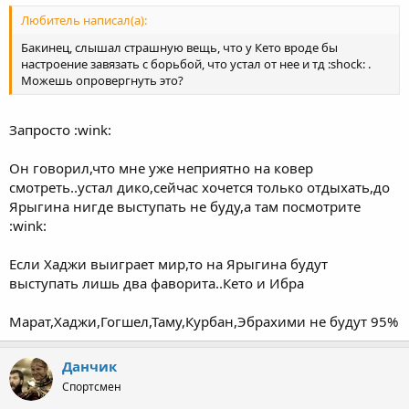
Любитель написал(а):
Бакинец, слышал страшную вещь, что у Кето вроде бы
настроение завязать с борьбой, что устал от нее и тд :shock: .
Можешь опровергнуть это?
Запросто :wink:
Он говорил,что мне уже неприятно на ковер
смотреть..устал дико,сейчас хочется только отдыхать,до
Ярыгина нигде выступать не буду,а там посмотрите
:wink:
Если Хаджи выиграет мир,то на Ярыгина будут
выступать лишь два фаворита..Кето и Ибра
Марат,Хаджи,Гогшел,Таму,Курбан,Эбрахими не будут 95%
Данчик
Спортсмен