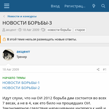
Вход
Регистрация
Новости и конкурсы
НОВОСТИ БОРЬБЫ-3
А
Д
Т
акцент
18 Авг 2009
новости борьбы
старое
в
а
е
т
т
г
В этой теме нельзя размещать новые ответы.
о
а
и
р
н
акцент
т
а
е
ч
Тренер
м
а
ы
л
а
18 Авг 2009
#1
начало темы
НОВОСТИ БОРЬБЫ-1
НОВОСТИ БОРЬБЫ-2
Идут слухи, что на ОИ 2012 борьба дам состоится во всех
7 весах, а не в 4, как ето било на прошедших ОИ.
Закономерное следствие наращивании интереса к ней и