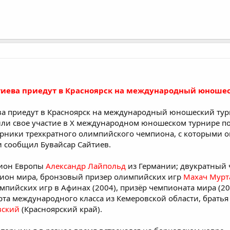
иева приедут в Красноярск на международный юношес
а приедут в Красноярск на международный юношеский тур
или свое участие в X международном юношеском турнире п
ерники трехкратного олимпийского чемпиона, с которыми он
и сообщил Бувайсар Сайтиев.
пион Европы
Александр Лайпольд
из Германии; двукратный 
пион мира, бронзовый призер олимпийских игр
Махач Мурт
мпийских игр в Афинах (2004), призёр чемпионата мира (20
орта международного класса из Кемеровской области, брать
вский
(Красноярский край).