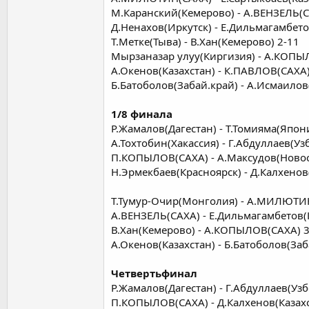
М.Каранский(Кемерово) - А.ВЕНЗЕЛЬ(С
Д.Ненахов(Иркутск) - Е.Дильмагамбето
Т.Метке(Тыва) - В.Хан(Кемерово) 2-11
Мырзаназар улуу(Киргизия) - А.КОПЫ
А.Окенов(Казахстан) - К.ПАВЛОВ(САХА)
Б.Батоболов(Забай.край) - А.Исмаилов
1/8 финала
Р.Жамалов(Дагестан) - Т.Томияма(Япони
А.Тохтобин(Хакассия) - Г.Абдуллаев(Уз
П.КОПЫЛОВ(САХА) - А.Максудов(Новос
Н.Эрмекбаев(Красноярск) - Д.Калхенов
Т.Тумур-Очир(Монголия) - А.МИЛЮТИН
А.ВЕНЗЕЛЬ(САХА) - Е.Дильмагамбетов(К
В.Хан(Кемерово) - А.КОПЫЛОВ(САХА) 3
А.Окенов(Казахстан) - Б.Батоболов(Заб
Четвертьфинал
Р.Жамалов(Дагестан) - Г.Абдуллаев(Узб
П.КОПЫЛОВ(САХА) - Д.Калхенов(Казахс