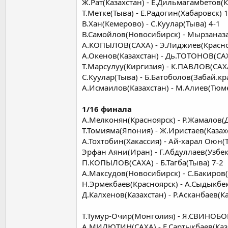
Ж.Рат(Казахстан) - Е.Дильмагамбетов(К
Т.Метке(Тыва) - Е.Радогин(Хабаровск) 
В.Хан(Кемерово) - С.Куулар(Тыва) 4-1
В.Самойлов(Новосибирск) - Мырзаназа
А.КОПЫЛОВ(САХА) - Э.Лиджиев(Красно
А.Окенов(Казахстан) - Дь.ТОТОНОВ(СА
Т.Марсулуу(Киргизия) - К.ПАВЛОВ(САХ
С.Куулар(Тыва) - Б.Батоболов(Забай.кр
А.Исмаилов(Казахстан) - М.Алиев(Тюм
1/16 финала
А.Мелконян(Красноярск) - Р.Жамалов(Д
Т.Томияма(Япония) - Ж.Иристаев(Казахс
А.Тохтобин(Хакассия) - Ай-харал Оюн(Т
Эрфан Аяни(Иран) - Г.Абдуллаев(Узбек
П.КОПЫЛОВ(САХА) - Б.Тагба(Тыва) 7-2
А.Максудов(Новосибирск) - С.Бакиров(
Н.Эрмекбаев(Красноярск) - А.Сыдыкбе
Д.Калхенов(Казахстан) - Р.Асканбаев(К
Т.Тумур-Очир(Монголия) - Я.СВИНОБО
А.МИЛЮТИН(САХА) - Е.Сартыкбаев(Каза