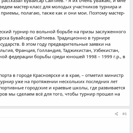
 рассказал Бувайсар Сайтиев. - Я их очень уважаю, и мне
оведем мастер-класс для молодых участников турнира и
 приемы, полагаю, также как и они мои. Поэтому мастер-
ский турнир по вольной борьбе на призы заслуженного
рска Бувайсара Сайтиева. Традиционно в турнире
ударств. В этом году предварительные заявки на
ельгия, Франция, Голландия, Таджикистан, Узбекистан,
ной федерации борьбы среди юношей 1998 – 1999 г.р., в
порта в городе Красноярске и в крае, – отметил министр
т турнир уже на протяжении нескольких последних лет
портивные городские и краевые школы, где развивается
оров мы сделаем всё для того, чтобы турнир прошел на
#6