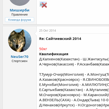
Миширби
Правление
Команда форума
25 Окт 2014
Re: Сайтиевский 2014
50кг
Квалификация
NeuSer70
Д.Калхенов(Казахстан) - Ш.Жантасулы(
Спортсмен
А.Чернов(Хакассия) - Р.Асканбаев(Казах
Т.Тумур-Очир(Монголия) - А.Монгуш(Т
А.Казаков(Красноярск) - Я.СВИНОБОЕВ
Е.Мунхбат(Монголия) - А.МИЛЮТИН(С
Е.Сартыкбаев(Казахстан) - А.Муталиев(
М.Очиров(Красноярск) - М.Каранский(
А.ВЕНЗЕЛЬ(САХА) - А.Ондар(Тыва) 10-0
Д.Ненахов(Иркутск) - Н.Огдоногов(Ирк