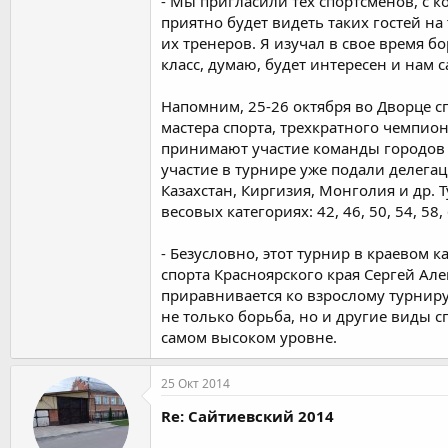
- Мы пригласили тех спортсменов, с к
приятно будет видеть таких гостей на
их тренеров. Я изучал в свое время б
класс, думаю, будет интересен и нам
Напомним, 25-26 октября во Дворце 
мастера спорта, трехкратного чемпио
принимают участие команды городов и
участие в турнире уже подали делегац
Казахстан, Киргизия, Монголия и др.
весовых категориях: 42, 46, 50, 54, 58, 6
- Безусловно, этот турнир в краевом 
спорта Красноярского края Сергей Але
приравнивается ко взрослому турниру
не только борьба, но и другие виды с
самом высоком уровне.
25 Окт 2014
Re: Сайтиевский 2014