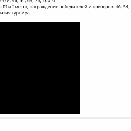
ки: 46, 54, 63, 76, 100 кг
III и I место, награждение победителей и призеров: 46, 54, 6
рытия турнира