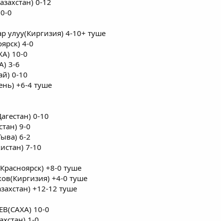
азахстан) 0-12
10-0
р улуу(Киргизия) 4-10+ туше
ярск) 4-0
ХА) 10-0
А) 3-6
ай) 0-10
ень) +6-4 туше
агестан) 0-10
тан) 9-0
ыва) 6-2
истан) 7-10
Красноярск) +8-0 туше
ков(Киргизия) +4-0 туше
азахстан) +12-12 туше
ЕВ(САХА) 10-0
хстан) 1-0