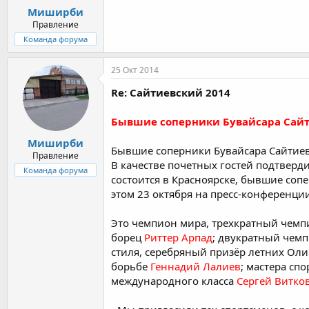
Миширби
Правление
Команда форума
25 Окт 2014
Re: Сайтиевский 2014
Бывшие соперники Бувайсара Сайт
Миширби
Бывшие соперники Бувайсара Сайтиев
Правление
В качестве почетных гостей подтверд
Команда форума
состоится в Красноярске, бывшие соп
этом 23 октября на пресс-конференци
Это чемпион мира, трехкратный чем
борец
Риттер Арпад
; двукратный чем
стиля, серебряный призёр летних Оли
борьбе
Геннадий Лалиев
; мастера сп
международного класса
Сергей Витко