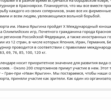
оторыми я в разное время встречался на борцовском ковре, -
 турнире в Красноярске. Планируется, что мы все вместе пр
орьбу каждого из своих соперников, знаю все их фирменные
 самим и всем людям, увлекающимся вольной борьбой.
спорта им. Ивана Ярыгина пройдет X Международный юноше
на Олимпийских игр, Почетного гражданина города Красноя
 регионов Российской Федерации, а также иностранных гос
ии из 12 стран, в числе которых Япония, Иран, Германия, Б
 Турнир проводится в соответствии с правилами международ
3, 69, 76, 85, 100, 120 кг.
календаре носит приоритетное значение для развития вида с
ксеев. - Около 200 спортсменов примут участие в нем. Это
 – Гран-при «Иван Ярыгин». Мы постараемся, чтобы наши с
порта, приняли участие как зрители. Как один из организат