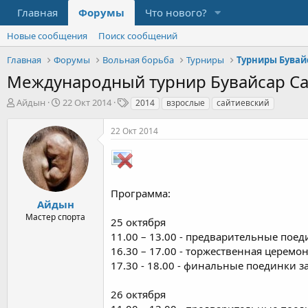
Главная
Форумы
Что нового?
Новые сообщения
Поиск сообщений
Главная
Форумы
Вольная борьба
Турниры
Турниры Бувай
Международный турнир Бувайсар Сай
А
Д
Т
Айдын
22 Окт 2014
2014
взрослые
сайтиевский
в
а
е
т
т
г
22 Окт 2014
о
а
и
р
н
т
а
е
ч
м
а
Программа:
ы
л
Айдын
а
Мастер спорта
25 октября
11.00 – 13.00 - предварительные поедин
16.30 – 17.00 - торжественная церемо
17.30 - 18.00 - финальные поединки за 
26 октября